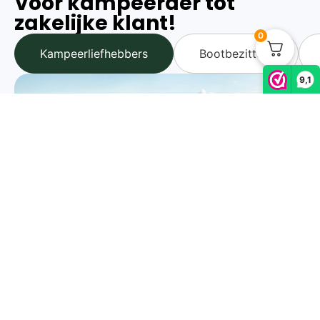
Voor kampeerder tot
zakelijke klant!
0
Kampeerliefhebbers
Bootbezitters
9,1
Camperaars en kampeerliefhebbers
Een stroomstoring komt altijd onverwachts. Met een
betrouwbare noodstroomvoorziening blijf je gewoon