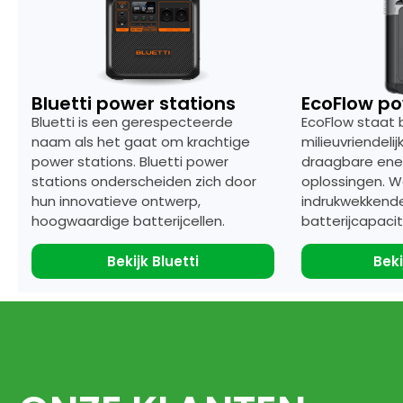
Bluetti power stations
EcoFlow po
Bluetti is een gerespecteerde
EcoFlow staat 
naam als het gaat om krachtige
milieuvriendeli
power stations. Bluetti power
draagbare ene
stations onderscheiden zich door
oplossingen. 
hun innovatieve ontwerp,
indrukwekkend
hoogwaardige batterijcellen.
batterijcapacit
Bekijk Bluetti
Beki