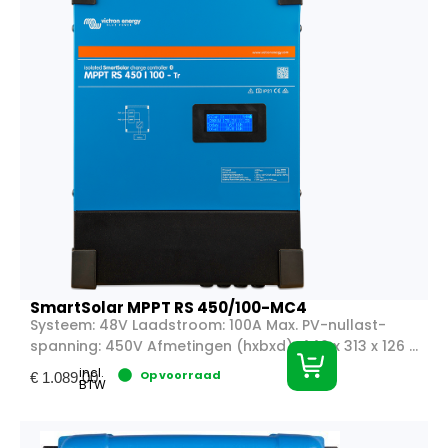
SmartSolar MPPT RS 450/100-MC4
Systeem: 48V Laadstroom: 100A Max. PV-nullast-
spanning: 450V Afmetingen (hxbxd): 440 x 313 x 126 ...
incl.
Op voorraad
€
1.089,00
BTW