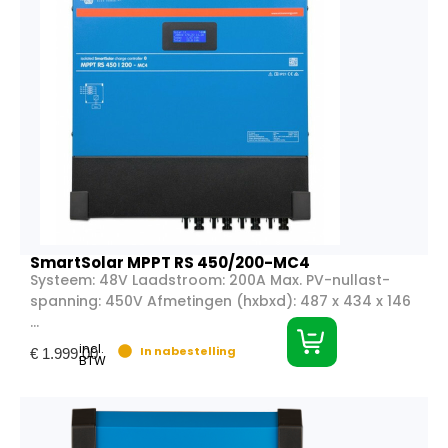
SmartSolar MPPT RS 450/200-MC4
Systeem: 48V Laadstroom: 200A Max. PV-nullast-
spanning: 450V Afmetingen (hxbxd): 487 x 434 x 146
...
incl.
In nabestelling
€
1.999,00
BTW