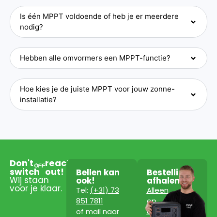
Is één MPPT voldoende of heb je er meerdere
nodig?
Hebben alle omvormers een MPPT-functie?
Hoe kies je de juiste MPPT voor jouw zonne-
installatie?
Don't
reach
switch
out!
Bellen kan
Bestelling
Wij staan
ook!
afhalen?
voor je klaar.
Tel:
(+31) 73
Alleen
851 7811
op
of mail naar
afspraak!