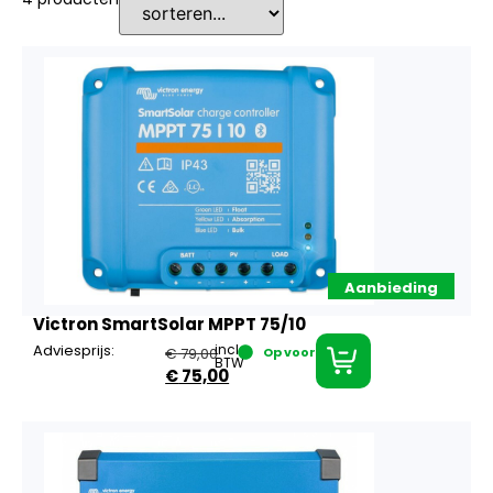
Aanbieding
Victron SmartSolar MPPT 75/10
Adviesprijs:
incl.
€
79,00
Op voorraad
BTW
€
75,00