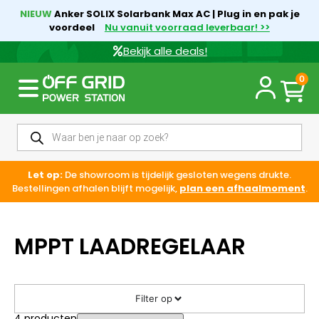
NIEUW
Anker SOLIX Solarbank Max AC | Plug in en pak je
voordeel
Nu vanuit voorraad leverbaar! >>
Bekijk alle deals!
0
Let op:
De showroom is tijdelijk gesloten wegens drukte.
Bestellingen afhalen blijft mogelijk,
plan een afhaalmoment
.
MPPT LAADREGELAAR
Filter op
4
producten