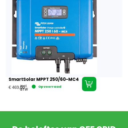
SmartSolar MPPT 250/60-MC4
incl.
Op voorraad
€
469,00
BTW