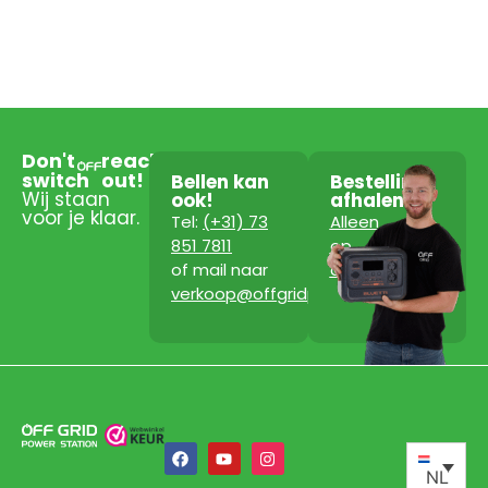
Don't
reach
switch
out!
Bellen kan
Bestelling
Wij staan
ook!
afhalen?
voor je klaar.
Tel:
(+31) 73
Alleen
851 7811
op
of mail naar
afspraak!
verkoop@offgridpowerstation.com
NL