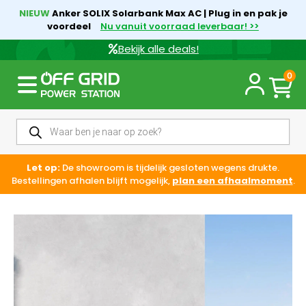
NIEUW
Anker SOLIX Solarbank Max AC | Plug in en pak je
voordeel
Nu vanuit voorraad leverbaar! >>
Bekijk alle deals!
0
Let op:
De showroom is tijdelijk gesloten wegens drukte.
Bestellingen afhalen blijft mogelijk,
plan een afhaalmoment
.