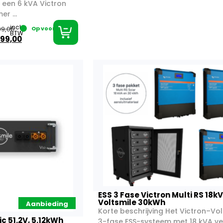
 een 6 kVA Victron
r ...
incl.
9,00
Op voorraad
BTW
99,00
ESS 3 Fase Victron Multi RS 18k
Voltsmile 30kWh
Aanbieding
Korte beschrijving Het Victron–Vol
ic 51.2V, 5.12kWh
3-fase ESS-systeem met 18 kVA 