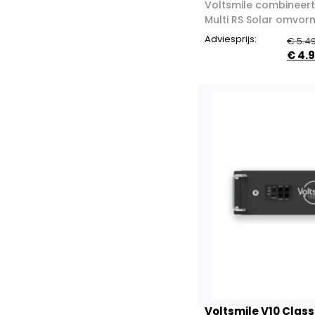
Voltsmile combineert
Multi RS Solar omvorme
Adviesprijs:
€
5.49
€
4.9
Voltsmile V10 Class