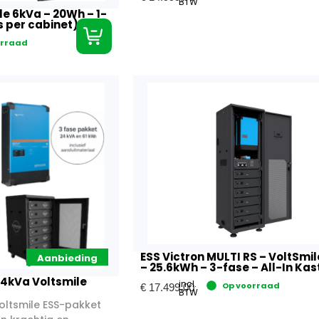
BTW
le 6kVa – 20Wh – 1-
s per cabinet)
orraad
ESS Victron MULTI RS – VoltSmi
Aanbieding
– 25.6kWh – 3-fase – All-In Kas
24kVa Voltsmile
incl.
Op voorraad
€
17.499,00
BTW
oltsmile ESS-pakket