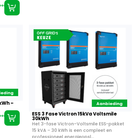
oorraad
ieding
5kWh –
Aanbieding
ESS 3 Fase Victron 15kVa Voltsmile
oorraad
30kWh
Het 3-fase Victron–Voltsmile ESS-pakket
15 kVA – 30 kWh is een compleet en
professioneel energieopsl...