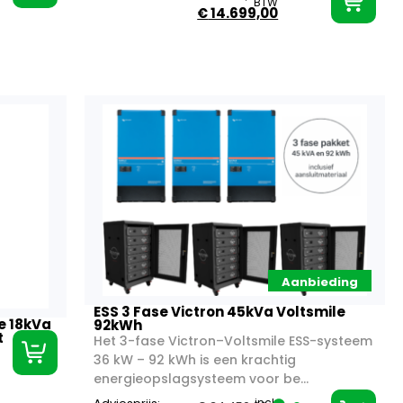
BTW
€
14.699,00
Aanbieding
ESS 3 Fase Victron 45kVa Voltsmile
le 18kVa
92kWh
t
Het 3-fase Victron–Voltsmile ESS-systeem
36 kW – 92 kWh is een krachtig
energieopslagsysteem voor be...
incl.