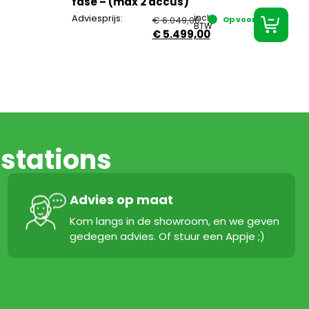
fase – (max 2 accus)
Adviesprijs:
incl.
€
6.049,00
Op voorraad
BTW
€
5.499,00
stations
Advies op maat
Kom langs in de showroom, en we geven
gedegen advies. Of stuur een Appje ;)