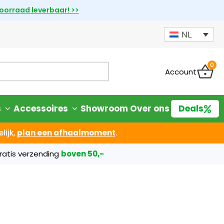
voorraad leverbaar! >>
NL
0
Account
s
Accessoires
Showroom
Over ons
Deals
lijk,
plan een afhaalmoment
.
ratis verzending
boven 50,-