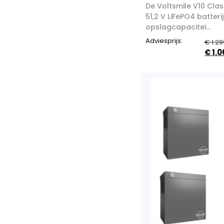
De Voltsmile V10 Clas
51,2 V LiFePO4 batter
opslagcapacitei...
Adviesprijs:
€
1.29
€
1.0