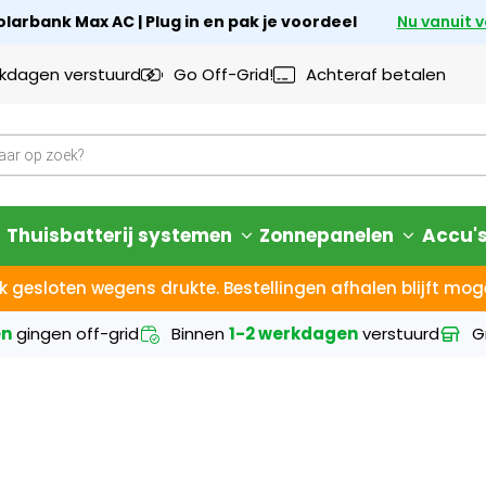
larbank Max AC | Plug in en pak je voordeel
Nu vanuit 
rkdagen verstuurd
Go Off-Grid!
Achteraf betalen
Thuisbatterij systemen
Zonnepanelen
Accu'
k gesloten wegens drukte. Bestellingen afhalen blijft moge
en
gingen off-grid
Binnen
1-2 werkdagen
verstuurd
G