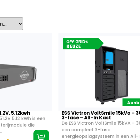
Aanb
ESS Victron VoltSmile 15kVa – 
1.2V, 5.12kwh
3-fase – All-In Kast
51.2V 5.12 kWh is een
De ESS Victron VoltSmile 15kVA – 3
terijmodule die
een compleet 3-fase
.
energieopslagsysteem in een All-In