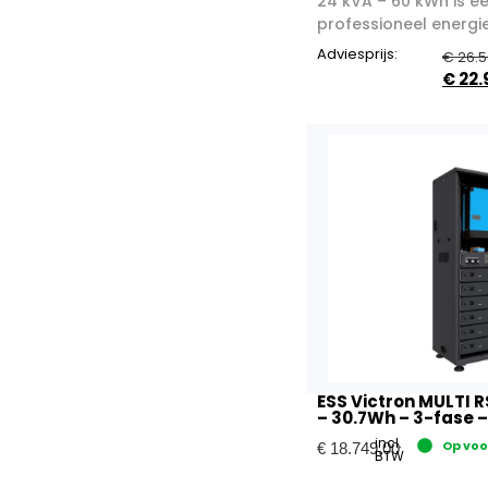
24 kVA – 60 kWh is ee
professioneel energie
Adviesprijs:
€
26.5
€
22.
ESS Victron MULTI R
– 30.7Wh – 3-fase –
incl.
Op vo
€
18.749,00
BTW