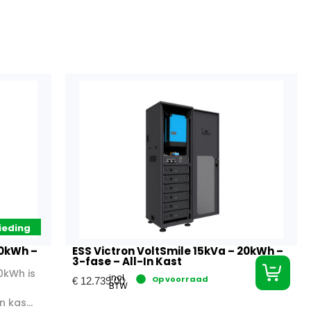
ieding
30kWh –
ESS Victron VoltSmile 15kVa – 20kWh –
3-fase – All-In Kast
0kWh is
incl.
Op voorraad
€
12.739,00
BTW
 kas...