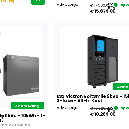
stelling
Adviesprijs:
incl.
€
17.500,00
Op v
BTW
€
15.679,00
Aanb
ESS Victron VoltSmile 9kVa – 1
3-fase – All-In Kast
Aanbieding
Adviesprijs:
incl.
€
10.929,00
Op v
BTW
€
10.289,00
le 6kVa – 10kWh – 1-
s)
 van Victron en