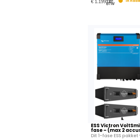
In nabe
€
1.199,00
BTW
ESS Victron VoltSmi
fase – (max 2 accu
Dit 1-fase ESS pakket