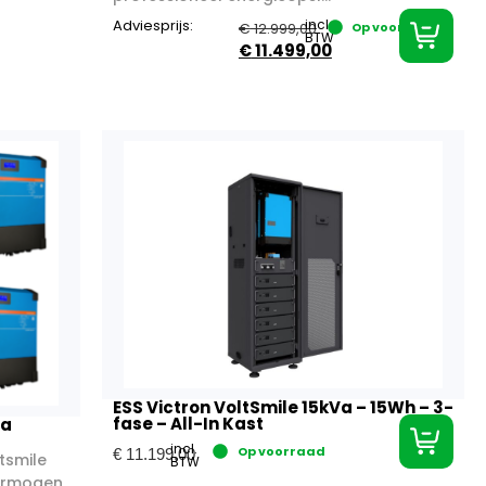
Adviesprijs:
incl.
€
12.999,00
Op voorraad
BTW
€
11.499,00
ESS Victron VoltSmile 15kVa – 15Wh – 3-
fase – All-In Kast
Va
incl.
Op voorraad
€
11.199,00
tsmile
BTW
vermogen