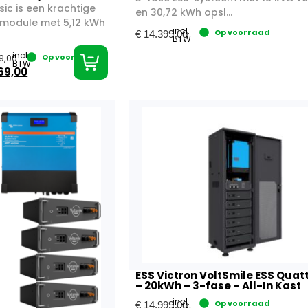
sic is een krachtige
en 30,72 kWh opsl...
ijmodule met 5,12 kWh
incl.
Op voorraad
€
14.399,00
BTW
incl.
9,00
Op voorraad
BTW
69,00
ESS Victron VoltSmile ESS Quat
– 20kWh – 3-fase – All-In Kast
incl.
Op voorraad
€
14.999,00