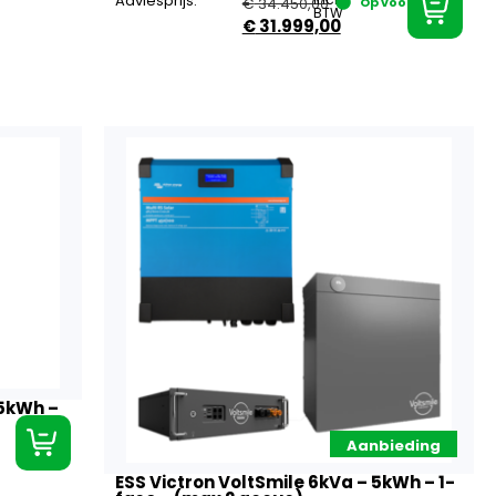
Adviesprijs:
€
34.450,00
Op voorraad
BTW
€
31.999,00
25kWh –
Aanbieding
ESS Victron VoltSmile 6kVa – 5kWh – 1-