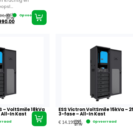
n krachtig en
opsl...
incl.
00,00
Op voorraad
BTW
990,00
S – VoltSmile 18kVa
ESS Victron VoltSmile 15kVa – 
 All-In Kast
3-fase – All-In Kast
incl.
orraad
Op voorraad
€
14.199,00
BTW