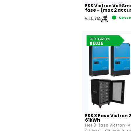
ESS Victron VoltSmi
fase – (max 2 accu
incl.
Op vo
€
10.769,00
BTW
ESS 3 Fase Victron 
61kWh
Het 3-fase Victron–V