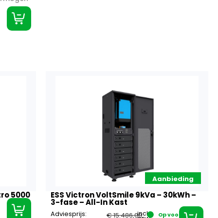
Aanbieding
ESS Victron VoltSmile 9kVa – 30kWh –
tro 5000
3-fase – All-In Kast
Adviesprijs:
incl.
€
15.486,00
Op voorraad