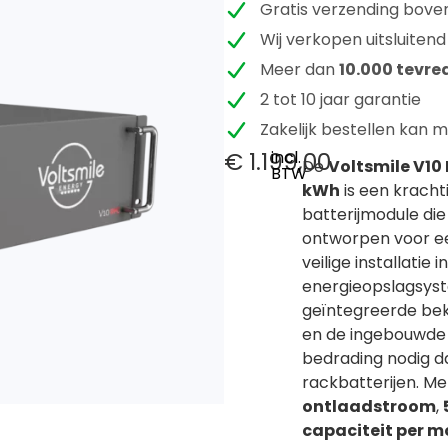
Gratis verzending bove
Wij verkopen uitsluitend
Meer dan
10.000 tevre
2 tot 10 jaar garantie
Zakelijk bestellen kan 
€
1.199,00
incl.
De
Voltsmile V10 
BTW
kWh
is een kracht
batterijmodule die 
ontworpen voor e
veilige installatie in
energieopslagsyst
geïntegreerde be
en de ingebouwde 
bedrading nodig da
rackbatterijen. M
ontlaadstroom
,
capaciteit per m