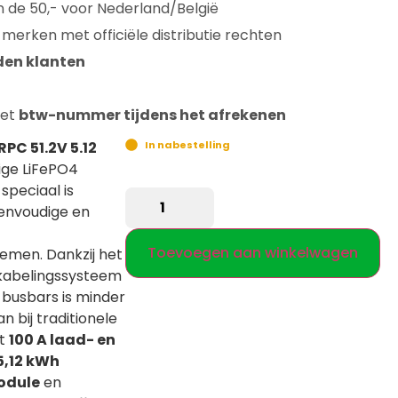
n de 50,- voor Nederland/België
 merken met officiële distributie rechten
den klanten
met
btw-nummer tijdens het afrekenen
RPC 51.2V 5.12
In nabestelling
ige LiFePO4
speciaal is
envoudige en
Toevoegen aan winkelwagen
emen. Dankzij het
kabelingssysteem
busbars is minder
n bij traditionele
et
100 A laad- en
5,12 kWh
odule
en