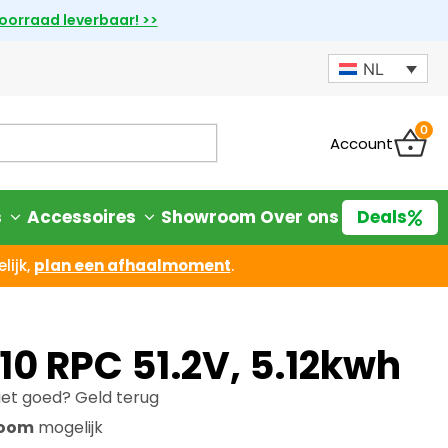
voorraad leverbaar! >>
NL
0
Account
s
Accessoires
Showroom
Over ons
Deals
lijk,
plan een afhaalmoment
.
10 RPC 51.2V, 5.12kwh
iet goed? Geld terug
room
mogelijk