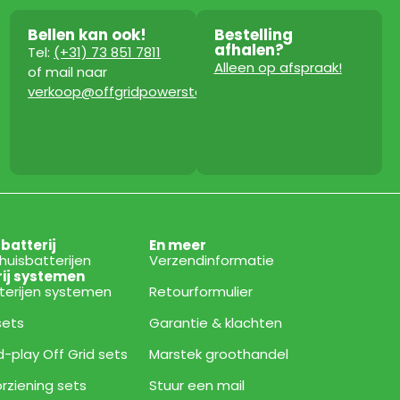
Bellen kan ook!
Bestelling
afhalen?
Tel:
(+31) 73 851 7811
Alleen op afspraak!
of mail naar
verkoop@offgridpowerstation.com
sbatterij
En meer
thuisbatterijen
Verzendinformatie
rij systemen
tterijen systemen
Retourformulier
 sets
Garantie & klachten
d-play Off Grid sets
Marstek groothandel
rziening sets
Stuur een mail