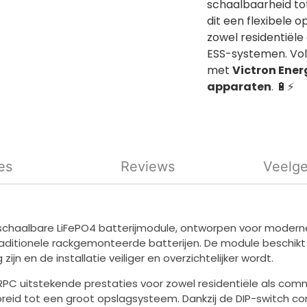
schaalbaarheid t
dit een flexibele o
zowel residentiële
ESS-systemen. Vol
met
Victron Ener
apparaten
. 🔋⚡
es
Reviews
Veelge
en schaalbare LiFePO4 batterijmodule, ontworpen voor moder
ij traditionele rackgemonteerde batterijen. De module besch
n en de installatie veiliger en overzichtelijker wordt.
RPC uitstekende prestaties voor zowel residentiële als comm
eid tot een groot opslagsysteem. Dankzij de DIP-switch co