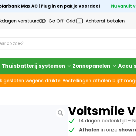
larbank Max AC | Plug in en pak je voordeel
Nu vanuit 
rkdagen verstuurd
Go Off-Grid!
Achteraf betalen
Thuisbatterij systemen
Zonnepanelen
Accu'
k gesloten wegens drukte. Bestellingen afhalen blijft moge
Voltsmile V
14 dagen bedenktijd – N
Afhalen
in onze
show