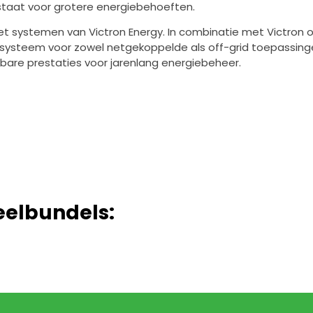
staat voor grotere energiebehoeften.
met systemen van Victron Energy. In combinatie met Victro
systeem voor zowel netgekoppelde als off-grid toepassing
wbare prestaties voor jarenlang energiebeheer.
eelbundels: