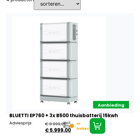
Aanbieding
BLUETTI EP760 + 3x B500 thuisbatterij 15kwh
Adviesprijs:
incl.
€
8.999,00
In
BTW
nabestelling
€
5.999,00