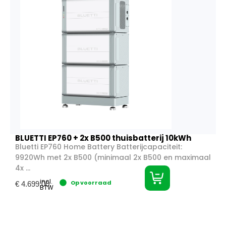
BLUETTI EP760 + 2x B500 thuisbatterij 10kWh
Bluetti EP760 Home Battery Batterijcapaciteit:
9920Wh met 2x B500 (minimaal 2x B500 en maximaal
4x ...
incl.
Op voorraad
€
4.699,00
BTW