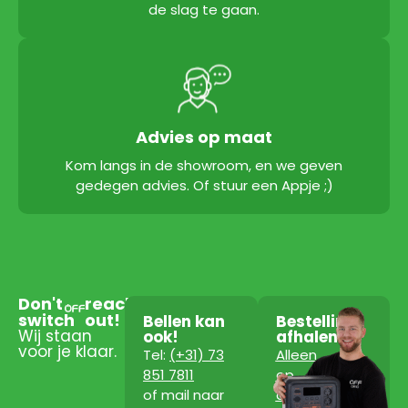
de slag te gaan.
Advies op maat
Kom langs in de showroom, en we geven
gedegen advies. Of stuur een Appje ;)
Don't
reach
switch
out!
Bellen kan
Bestelling
Wij staan
ook!
afhalen?
voor je klaar.
Tel:
(+31) 73
Alleen
851 7811
op
of mail naar
afspraak!