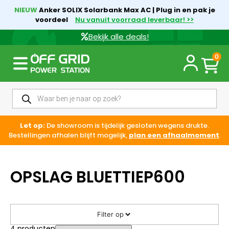
NIEUW
Anker SOLIX Solarbank Max AC | Plug in en pak je
voordeel
Nu vanuit voorraad leverbaar! >>
Bekijk alle deals!
0
Let op:
De showroom is tijdelijk gesloten wegens drukte.
Bestellingen afhalen blijft mogelijk,
plan een afhaalmoment
.
OPSLAG BLUETTIEP600
Filter op
4
producten