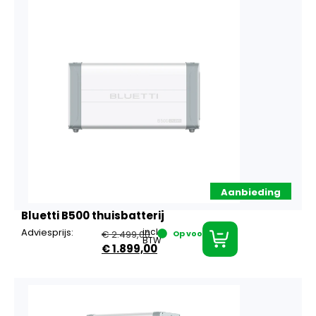
Aanbieding
Bluetti B500 thuisbatterij
Adviesprijs:
incl.
€
2.499,00
Op voorraad
BTW
€
1.899,00