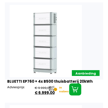
Aanbieding
BLUETTI EP760 + 4x B500 thuisbatterij 20kWh
Adviesprijs:
incl.
€
9.999,00
In
BTW
nabestelling
€
6.999,00