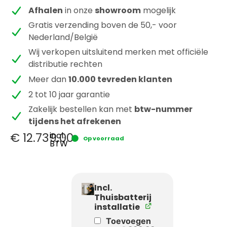
Afhalen
in onze
showroom
mogelijk
Gratis verzending boven de 50,- voor
Nederland/België
Wij verkopen uitsluitend merken met officiële
distributie rechten
Meer dan
10.000 tevreden klanten
2 tot 10 jaar garantie
Zakelijk bestellen kan met
btw-nummer
tijdens het afrekenen
€
12.739,00
incl.
Op voorraad
BTW
Incl.
Thuisbatterij
installatie
Toevoegen