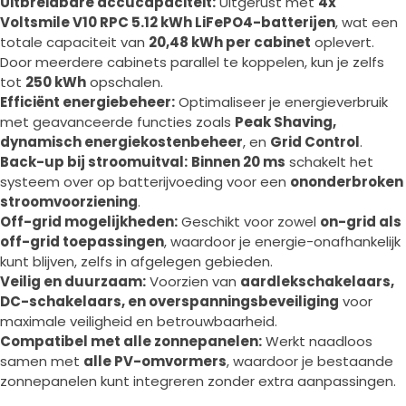
Uitbreidbare accucapaciteit:
Uitgerust met
4x
Voltsmile V10 RPC 5.12 kWh LiFePO4-batterijen
, wat een
totale capaciteit van
20,48 kWh per cabinet
oplevert.
Door meerdere cabinets parallel te koppelen, kun je zelfs
tot
250 kWh
opschalen.
Efficiënt energiebeheer:
Optimaliseer je energieverbruik
met geavanceerde functies zoals
Peak Shaving,
dynamisch energiekostenbeheer
, en
Grid Control
.
Back-up bij stroomuitval:
Binnen 20 ms
schakelt het
systeem over op batterijvoeding voor een
ononderbroken
stroomvoorziening
.
Off-grid mogelijkheden:
Geschikt voor zowel
on-grid als
off-grid toepassingen
, waardoor je energie-onafhankelijk
kunt blijven, zelfs in afgelegen gebieden.
Veilig en duurzaam:
Voorzien van
aardlekschakelaars,
DC-schakelaars, en overspanningsbeveiliging
voor
maximale veiligheid en betrouwbaarheid.
Compatibel met alle zonnepanelen:
Werkt naadloos
samen met
alle PV-omvormers
, waardoor je bestaande
zonnepanelen kunt integreren zonder extra aanpassingen.