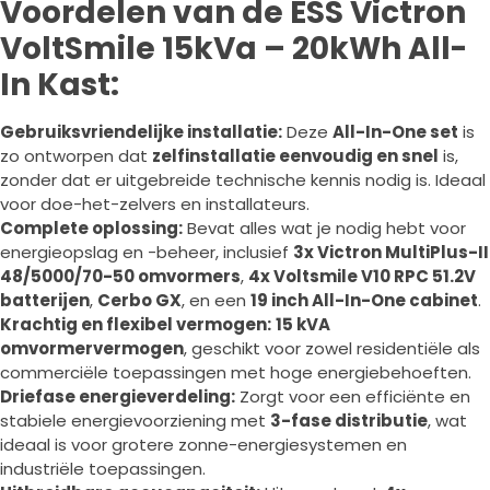
Voordelen van de ESS Victron
VoltSmile 15kVa – 20kWh All-
In Kast:
Gebruiksvriendelijke installatie:
Deze
All-In-One set
is
zo ontworpen dat
zelfinstallatie eenvoudig en snel
is,
zonder dat er uitgebreide technische kennis nodig is. Ideaal
voor doe-het-zelvers en installateurs.
Complete oplossing:
Bevat alles wat je nodig hebt voor
energieopslag en -beheer, inclusief
3x Victron MultiPlus-II
48/5000/70-50 omvormers
,
4x Voltsmile V10 RPC 51.2V
batterijen
,
Cerbo GX
, en een
19 inch All-In-One cabinet
.
Krachtig en flexibel vermogen:
15 kVA
omvormervermogen
, geschikt voor zowel residentiële als
commerciële toepassingen met hoge energiebehoeften.
Driefase energieverdeling:
Zorgt voor een efficiënte en
stabiele energievoorziening met
3-fase distributie
, wat
ideaal is voor grotere zonne-energiesystemen en
industriële toepassingen.