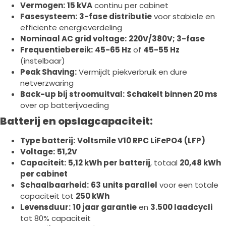
Vermogen:
15 kVA
continu per cabinet
Fasesysteem:
3-fase distributie
voor stabiele en
efficiënte energieverdeling
Nominaal AC grid voltage:
220V/380V; 3-fase
Frequentiebereik:
45-65 Hz
of
45-55 Hz
(instelbaar)
Peak Shaving:
Vermijdt piekverbruik en dure
netverzwaring
Back-up bij stroomuitval:
Schakelt binnen 20 ms
over op batterijvoeding
Batterij en opslagcapaciteit:
Type batterij:
Voltsmile V10 RPC LiFePO4 (LFP)
Voltage:
51,2V
Capaciteit:
5,12 kWh per batterij
, totaal
20,48 kWh
per cabinet
Schaalbaarheid:
63 units parallel
voor een totale
capaciteit tot
250 kWh
Levensduur:
10 jaar garantie
en
3.500 laadcycli
tot 80% capaciteit