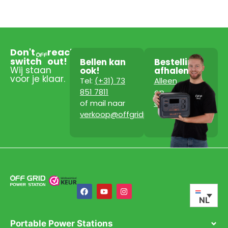
Don't
reach
switch
out!
Bellen kan
Bestelling
Wij staan
ook!
afhalen?
voor je klaar.
Tel:
(+31) 73
Alleen
851 7811
op
of mail naar
afspraak!
verkoop@offgridpowerstation.com
NL
Portable Power Stations