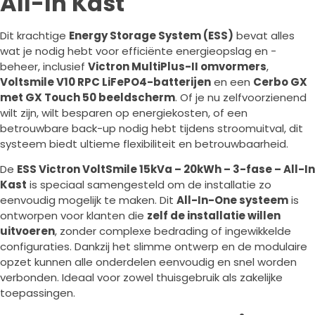
All-In Kast
Dit krachtige
Energy Storage System (ESS)
bevat alles
wat je nodig hebt voor efficiënte energieopslag en -
beheer, inclusief
Victron MultiPlus-II omvormers
,
Voltsmile V10 RPC LiFePO4-batterijen
en een
Cerbo GX
met GX Touch 50 beeldscherm
. Of je nu zelfvoorzienend
wilt zijn, wilt besparen op energiekosten, of een
betrouwbare back-up nodig hebt tijdens stroomuitval, dit
systeem biedt ultieme flexibiliteit en betrouwbaarheid.
De
ESS Victron VoltSmile 15kVa – 20kWh – 3-fase – All-In
Kast
is speciaal samengesteld om de installatie zo
eenvoudig mogelijk te maken. Dit
All-In-One systeem
is
ontworpen voor klanten die
zelf de installatie willen
uitvoeren
, zonder complexe bedrading of ingewikkelde
configuraties. Dankzij het slimme ontwerp en de modulaire
opzet kunnen alle onderdelen eenvoudig en snel worden
verbonden. Ideaal voor zowel thuisgebruik als zakelijke
toepassingen.