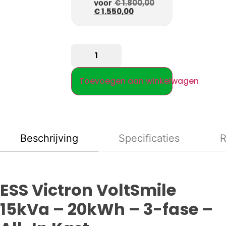
voor
€
1.800,00
€
1.550,00
Toevoegen aan winkelwagen
Beschrijving
Specificaties
R
ESS Victron VoltSmile
15kVa – 20kWh – 3-fase –