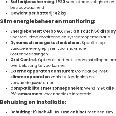
Batterijbescherming:
IP20
voor interne veiligheid en
betrouwbaarheid
Gewicht per batterij:
42 kg
Slim energiebeheer en monitoring:
Energiebeheer:
Cerbo GX
met
GX Touch 50 display
voor real-time monitoring en systeemoptimalisatie
Dynamisch energiekostenbeheer:
Speelt in op
variabele energieprijzen voor maximale
kostenbesparingen
Grid Control:
Optimaliseert netstroominstellingen om
overbelasting te voorkomen
Externe apparaten aansturen:
Compatibel met
slimme apparaten
zoals EV-laadpalen en
verwarmingssystemen
Compatibiliteit met zonnepanelen:
Werkt met
alle
PV-omvormers
voor naadloze integratie
Behuizing en installatie:
Behuizing:
19 inch All-In-One cabinet
met een slim