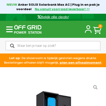
NIEUW
Anker SOLIX Solarbank Max AC | Plug in en pak je
voordeel
Nu vanuit voorraad leverbaar! >>
Bekijk alle deals!
0
Let op:
De showroom is tijdelijk gesloten wegens drukte.
Bestellingen afhalen blijft mogelijk,
plan een afhaalmoment
.