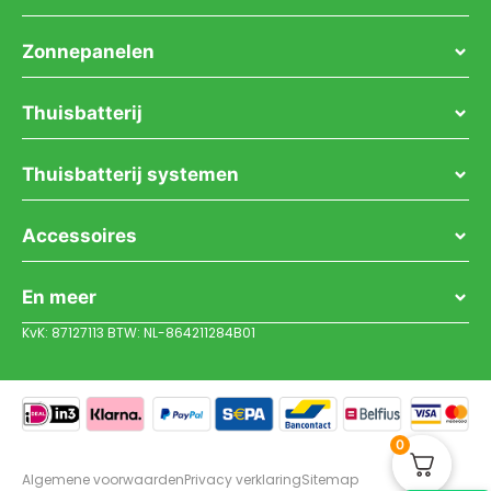
Zonnepanelen
Thuisbatterij
Thuisbatterij systemen
Accessoires
En meer
KvK: 87127113 BTW: NL-864211284B01
0
Algemene voorwaarden
Privacy verklaring
Sitemap