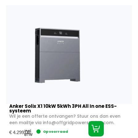
Anker Solix X1 10kW 5kWh 3PH All In one ESS-
systeem
Wil je een offerte ontvangen? Stuur ons dan even
een mailtje via
info@offgridpowerstation.com
.
incl.
Op voorraad
€
4.299,00
BTW