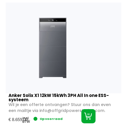
Anker Solix X1 12kW 15kWh 3PH All In one ESS-
systeem
Wil je een offerte ontvangen? Stuur ons dan even
een mailtje via
info@offgridpowerstation.com
.
incl.
Op voorraad
€
8.659,00
BTW