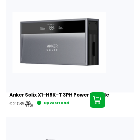
Anker Solix X1-H8K-T 3PH Power Module
incl.
Op voorraad
€
2.089,00
BTW