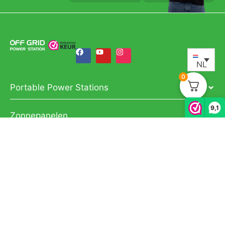
NL
0
Portable Power Stations
9,1
Zonnepanelen
Thuisbatterij
Thuisbatterij systemen
Accessoires