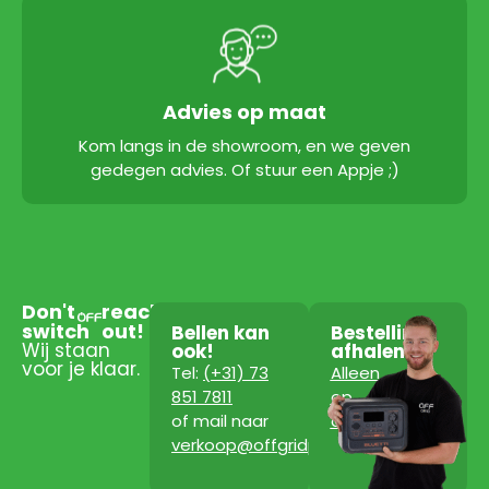
Advies op maat
Kom langs in de showroom, en we geven
gedegen advies. Of stuur een Appje ;)
Don't
reach
switch
out!
Bellen kan
Bestelling
Wij staan
ook!
afhalen?
voor je klaar.
Tel:
(+31) 73
Alleen
851 7811
op
of mail naar
afspraak!
verkoop@offgridpowerstation.com