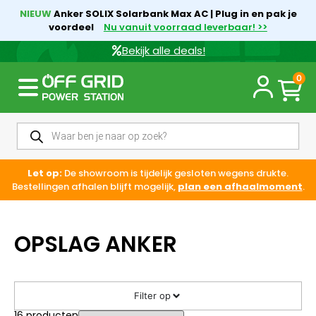
NIEUW
Anker SOLIX Solarbank Max AC | Plug in en pak je
voordeel
Nu vanuit voorraad leverbaar! >>
Bekijk alle deals!
0
Let op:
De showroom is tijdelijk gesloten wegens drukte.
Bestellingen afhalen blijft mogelijk,
plan een afhaalmoment
.
OPSLAG ANKER
Filter op
16
producten