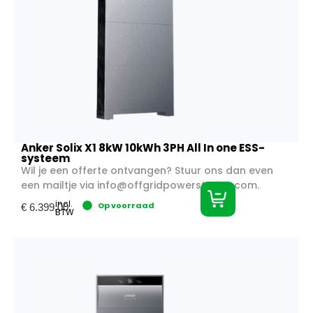
Anker Solix X1 8kW 10kWh 3PH All In one ESS-
systeem
Wil je een offerte ontvangen? Stuur ons dan even
een mailtje via
info@offgridpowerstation.com
.
incl.
Op voorraad
€
6.399,00
BTW