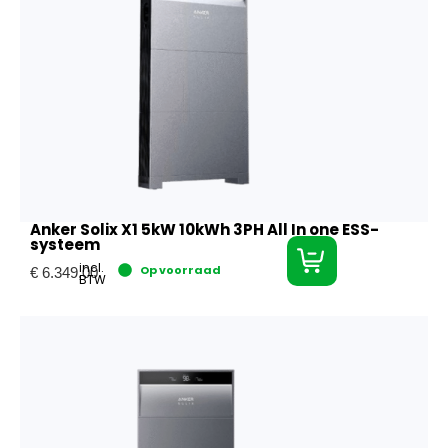
Anker Solix X1 5kW 10kWh 3PH All In one ESS-
systeem
incl.
Op voorraad
€
6.349,00
BTW