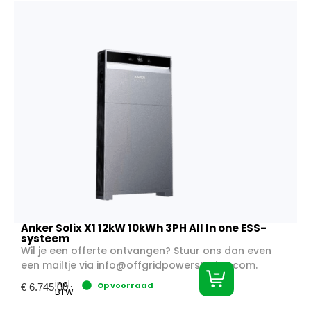
Anker Solix X1 12kW 10kWh 3PH All In one ESS-
systeem
Wil je een offerte ontvangen? Stuur ons dan even
een mailtje via
info@offgridpowerstation.com
.
incl.
Op voorraad
€
6.745,00
BTW