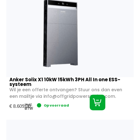
Anker Solix X1 10kW 15kWh 3PH All In one ESS-
systeem
Wil je een offerte ontvangen? Stuur ons dan even
een mailtje via
info@offgridpowerstation.com
.
incl.
Op voorraad
€
8.609,00
BTW