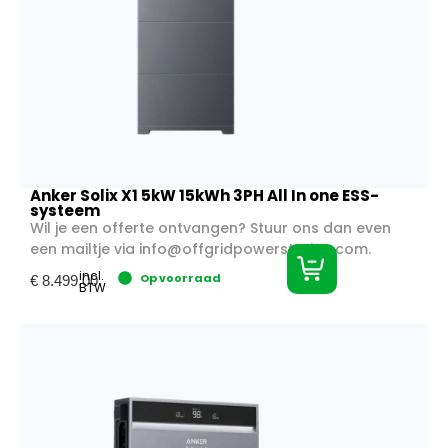
Anker Solix X1 5kW 15kWh 3PH All In one ESS-
systeem
Wil je een offerte ontvangen? Stuur ons dan even
een mailtje via
info@offgridpowerstation.com
.
incl.
Op voorraad
€
8.499,00
BTW