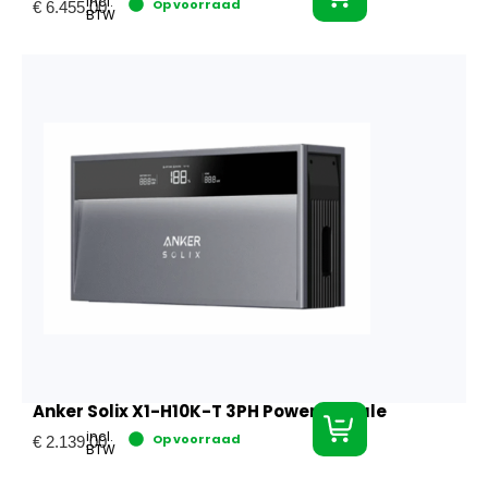
incl.
Op voorraad
€
6.455,00
BTW
Anker Solix X1-H10K-T 3PH Power Module
incl.
Op voorraad
€
2.139,00
BTW