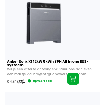
Anker Solix X1 12kW 5kWh 3PH All In one ESS-
systeem
Wil je een offerte ontvangen? Stuur ons dan even
een mailtje via
info@offgridpowerstation.com
.
incl.
Op voorraad
€
4.348,00
BTW