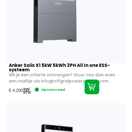
Anker Solix X1 5kW 5kWh 3PH All In one ESS-
systeem
Wil je een offerte ontvangen? Stuur ons dan even
een mailtje via
info@offgridpowerstation.com
.
incl.
Op voorraad
€
4.200,00
BTW