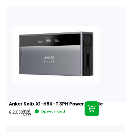
Anker Solix X1-H5K-T 3PH Power Module
incl.
Op voorraad
€
2.039,00
BTW