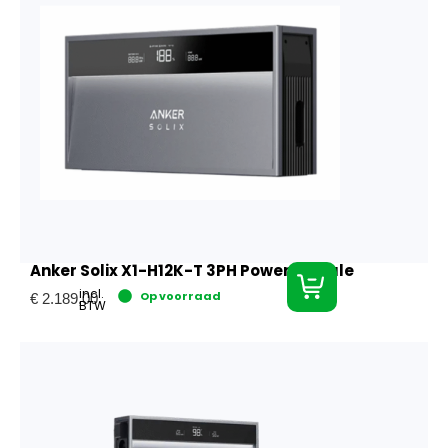
Anker Solix X1-H12K-T 3PH Power Module
incl.
Op voorraad
€
2.189,00
BTW