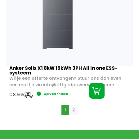
Anker Solix X1 8kW 15kWh 3PH All In one ESS-
systeem
Wil je een offerte ontvangen? Stuur ons dan even
een mailtje via info@offgridpowerstation.com.
incl.
Op voorraad
€
8.565,00
BTW
1
2