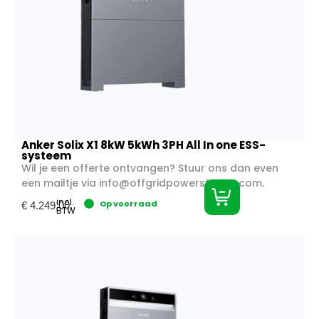
Anker Solix X1 8kW 5kWh 3PH All In one ESS-
systeem
Wil je een offerte ontvangen? Stuur ons dan even
een mailtje via
info@offgridpowerstation.com
.
incl.
Op voorraad
€
4.249,00
BTW