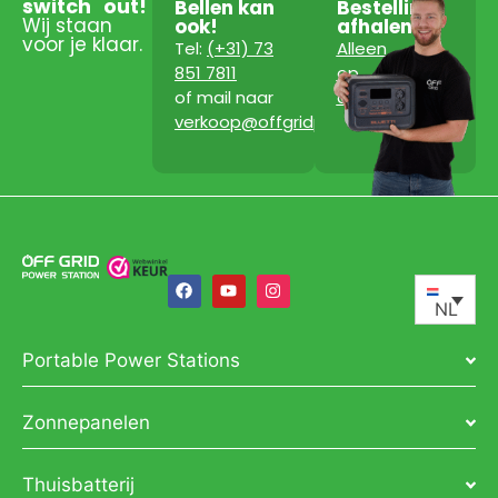
switch
out!
Bellen kan
Bestelling
Wij staan
ook!
afhalen?
voor je klaar.
Tel:
(+31) 73
Alleen
851 7811
op
of mail naar
afspraak!
verkoop@offgridpowerstation.com
NL
Portable Power Stations
Zonnepanelen
Thuisbatterij