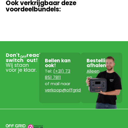
Ook verkrijgbaar deze
voordeelbundels:
Don't
reach
switch
out!
Bellen kan
Bestelling
Wij staan
ook!
afhalen?
voor je klaar.
Tel:
(+31) 73
Alleen
851 7811
op
of mail naar
afspraak!
verkoop@offgridpowerstation.com