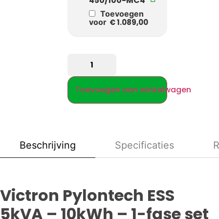
450/100-MC4
Toevoegen
voor
€
1.089,00
Toevoegen aan winkelwagen
Beschrijving
Specificaties
R
Victron Pylontech ESS
5kVA – 10kWh – 1-fase set