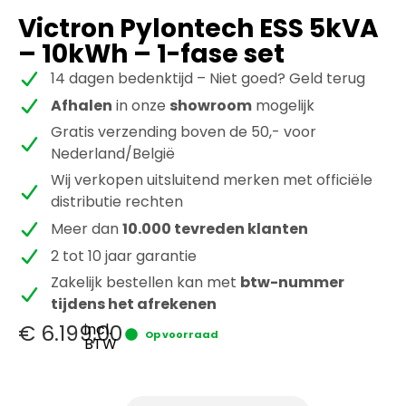
Victron Pylontech ESS 5kVA
– 10kWh – 1-fase set
14 dagen bedenktijd – Niet goed? Geld terug
Afhalen
in onze
showroom
mogelijk
Gratis verzending boven de 50,- voor
Nederland/België
Wij verkopen uitsluitend merken met officiële
distributie rechten
Meer dan
10.000 tevreden klanten
2 tot 10 jaar garantie
Zakelijk bestellen kan met
btw-nummer
tijdens het afrekenen
€
6.199,00
incl.
Op voorraad
BTW