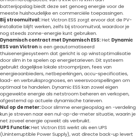
batterijopslag biedt deze set genoeg energie voor de
meeste huishoudelijke en commerciële toepassingen.
Bij stroomuitval:
Het Victron ESS zorgt ervoor dat de PV-
installatie blijft werken, zelfs bij stroomuitval, waardoor je
nog steeds zonne-energie kunt gebruiken.
Dynamisch contract met Dynamisch ESS:
Het
Dynamic
ESS van Victron
is een geautomatiseerd
thuisenergiesysteem dat gericht is op winstoptimalisatie
door slim in te spelen op energietarieven. Dit systeem
gebruikt dagelijkse lokale stroomprijzen, fees van
energieaanbieders, netbeperkingen, accu-specificaties,
laad- en verbruiksprognoses, en weersvoorspellingen om
optimaal te handelen. Dynamic ESS kan zowel eigen
opgewekte energie als netstroom beheren en verkopen,
afgestemd op actuele dynamische tarieven.
Nul op de meter:
Door slimme energieopslag en -verdeling
kun je streven naar een nul-op-de-meter situatie, waarin je
net zoveel energie opwekt als verbruikt.
UPS Functie:
Het Victron ESS werkt als een UPS
(Uninterruptible Power Supply), wat directe back-up levert