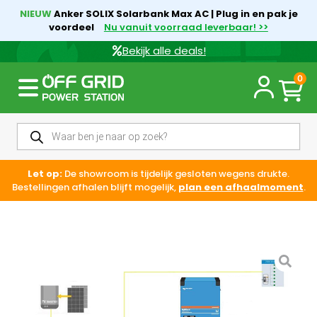
NIEUW
Anker SOLIX Solarbank Max AC | Plug in en pak je
voordeel
Nu vanuit voorraad leverbaar! >>
Bekijk alle deals!
0
Let op:
De showroom is tijdelijk gesloten wegens drukte.
Bestellingen afhalen blijft mogelijk,
plan een afhaalmoment
.