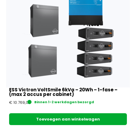
ESS Victron VoltSmile 6kVa – 20Wh – 1-fase –
(max 2 accus per cabinet)
€
10.769,00
Binnen 1-2 werkdagen bezorgd
Toevoegen aan winkelwagen