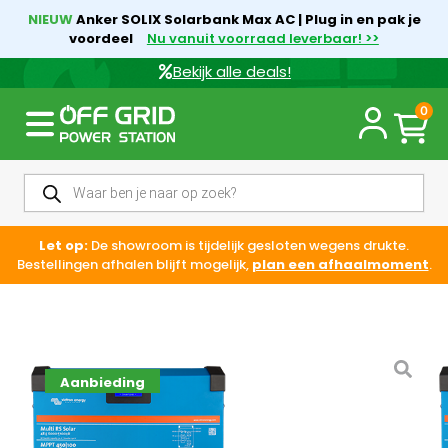
NIEUW
Anker SOLIX Solarbank Max AC | Plug in en pak je
voordeel
Nu vanuit voorraad leverbaar! >>
Bekijk alle deals!
0
Let op:
De showroom is tijdelijk gesloten wegens drukte.
Bestellingen afhalen blijft mogelijk,
plan een afhaalmoment
.
Aanbieding