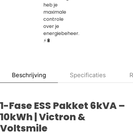
heb je
maximale
controle
over je
energiebeheer.
⚡🔋
Beschrijving
Specificaties
R
1-Fase ESS Pakket 6kVA –
10kWh | Victron &
Voltsmile