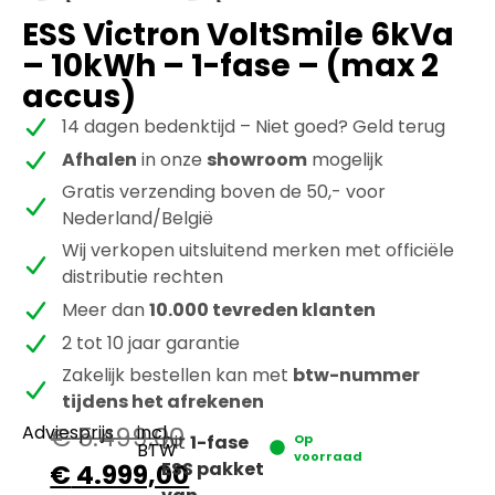
ESS Victron VoltSmile 6kVa
– 10kWh – 1-fase – (max 2
accus)
14 dagen bedenktijd – Niet goed? Geld terug
Afhalen
in onze
showroom
mogelijk
Gratis verzending boven de 50,- voor
Nederland/België
Wij verkopen uitsluitend merken met officiële
distributie rechten
Meer dan
10.000 tevreden klanten
2 tot 10 jaar garantie
Zakelijk bestellen kan met
btw-nummer
tijdens het afrekenen
Adviesprijs
€
5.499,00
incl.
Dit
1-fase
Op
BTW
voorraad
ESS pakket
€
4.999,00