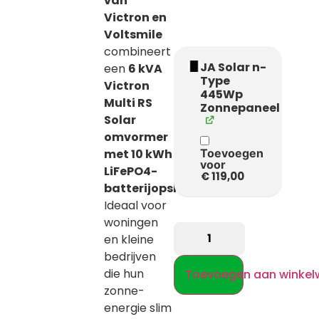
van
Victron en
Voltsmile
combineert
JA Solar n-
een
6 kVA
Type
Victron
445Wp
Multi RS
Zonnepaneel
Solar
omvormer
met 10 kWh
Toevoegen
voor
LiFePO4-
€
119,00
batterijopslag
.
Ideaal voor
woningen
en kleine
bedrijven
die hun
Toevoegen aan winke
zonne-
energie slim