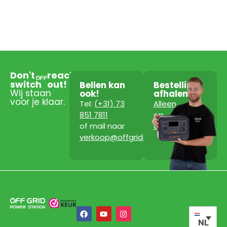
Don't
reach
switch
out!
Bellen kan
Bestelling
Wij staan
ook!
afhalen?
voor je klaar.
Tel:
(+31) 73
Alleen
851 7811
op
of mail naar
afspraak!
verkoop@offgridpowerstation.com
NL