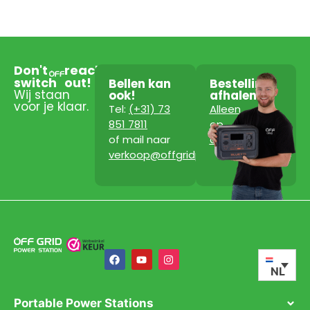
Don't
reach
switch
out!
Bellen kan
Bestelling
Wij staan
ook!
afhalen?
voor je klaar.
Tel:
(+31) 73
Alleen
851 7811
op
of mail naar
afspraak!
verkoop@offgridpowerstation.com
NL
Portable Power Stations