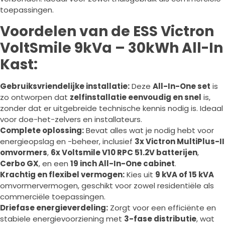
toepassingen.
Voordelen van de ESS Victron
VoltSmile 9kVa – 30kWh All-In
Kast:
Gebruiksvriendelijke installatie:
Deze
All-In-One set
is
zo ontworpen dat
zelfinstallatie eenvoudig en snel
is,
zonder dat er uitgebreide technische kennis nodig is. Ideaal
voor doe-het-zelvers en installateurs.
Complete oplossing:
Bevat alles wat je nodig hebt voor
energieopslag en -beheer, inclusief
3x Victron MultiPlus-II
omvormers
,
6x Voltsmile V10 RPC 51.2V batterijen
,
Cerbo GX
, en een
19 inch All-In-One cabinet
.
Krachtig en flexibel vermogen:
Kies uit
9 kVA of 15 kVA
omvormervermogen, geschikt voor zowel residentiële als
commerciële toepassingen.
Driefase energieverdeling:
Zorgt voor een efficiënte en
stabiele energievoorziening met
3-fase distributie
, wat