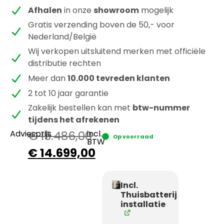
Afhalen
in onze
showroom
mogelijk
Gratis verzending boven de 50,- voor
Nederland/België
Wij verkopen uitsluitend merken met officiële
distributie rechten
Meer dan
10.000 tevreden klanten
2 tot 10 jaar garantie
Zakelijk bestellen kan met
btw-nummer
tijdens het afrekenen
Adviesprijs
€
15.486,00
incl.
Op voorraad
BTW
€
14.699,00
Incl.
Thuisbatterij
installatie