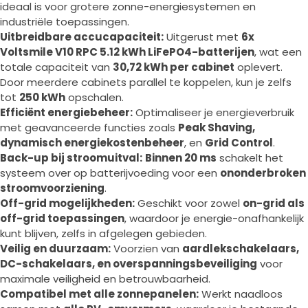
ideaal is voor grotere zonne-energiesystemen en
industriële toepassingen.
Uitbreidbare accucapaciteit:
Uitgerust met
6x
Voltsmile V10 RPC 5.12 kWh LiFePO4-batterijen
, wat een
totale capaciteit van
30,72 kWh per cabinet
oplevert.
Door meerdere cabinets parallel te koppelen, kun je zelfs
tot
250 kWh
opschalen.
Efficiënt energiebeheer:
Optimaliseer je energieverbruik
met geavanceerde functies zoals
Peak Shaving,
dynamisch energiekostenbeheer
, en
Grid Control
.
Back-up bij stroomuitval:
Binnen 20 ms
schakelt het
systeem over op batterijvoeding voor een
ononderbroken
stroomvoorziening
.
Off-grid mogelijkheden:
Geschikt voor zowel
on-grid als
off-grid toepassingen
, waardoor je energie-onafhankelijk
kunt blijven, zelfs in afgelegen gebieden.
Veilig en duurzaam:
Voorzien van
aardlekschakelaars,
DC-schakelaars, en overspanningsbeveiliging
voor
maximale veiligheid en betrouwbaarheid.
Compatibel met alle zonnepanelen:
Werkt naadloos