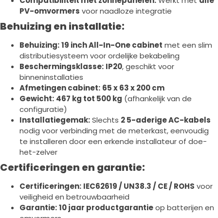
Compatibiliteit met zonnepanelen:
Werkt met
alle
PV-omvormers
voor naadloze integratie
Behuizing en installatie:
Behuizing:
19 inch All-In-One cabinet
met een slim
distributiesysteem voor ordelijke bekabeling
Beschermingsklasse:
IP20
, geschikt voor
binneninstallaties
Afmetingen cabinet:
65 x 63 x 200 cm
Gewicht:
467 kg tot 500 kg
(afhankelijk van de
configuratie)
Installatiegemak:
Slechts
2 5-aderige AC-kabels
nodig voor verbinding met de meterkast, eenvoudig
te installeren door een erkende installateur of doe-
het-zelver
Certificeringen en garantie:
Certificeringen:
IEC62619 / UN38.3 / CE / ROHS
voor
veiligheid en betrouwbaarheid
Garantie:
10 jaar productgarantie
op batterijen en