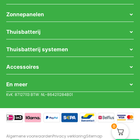
Zonnepanelen
Thuisbatterij
Thuisbatterij systemen
Accessoires
En meer
KvK: 87127113 BTW: NL-864211284B01
0
Algemene voorwaarden
Privacy verklaring
Sitemap