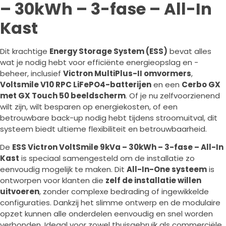
– 30kWh – 3-fase – All-In
Kast
Dit krachtige
Energy Storage System (ESS)
bevat alles
wat je nodig hebt voor efficiënte energieopslag en -
beheer, inclusief
Victron MultiPlus-II omvormers
,
Voltsmile V10 RPC LiFePO4-batterijen
en een
Cerbo GX
met GX Touch 50 beeldscherm
. Of je nu zelfvoorzienend
wilt zijn, wilt besparen op energiekosten, of een
betrouwbare back-up nodig hebt tijdens stroomuitval, dit
systeem biedt ultieme flexibiliteit en betrouwbaarheid.
De
ESS Victron VoltSmile 9kVa – 30kWh – 3-fase – All-In
Kast
is speciaal samengesteld om de installatie zo
eenvoudig mogelijk te maken. Dit
All-In-One systeem
is
ontworpen voor klanten die
zelf de installatie willen
uitvoeren
, zonder complexe bedrading of ingewikkelde
configuraties. Dankzij het slimme ontwerp en de modulaire
opzet kunnen alle onderdelen eenvoudig en snel worden
verbonden. Ideaal voor zowel thuisgebruik als commerciële