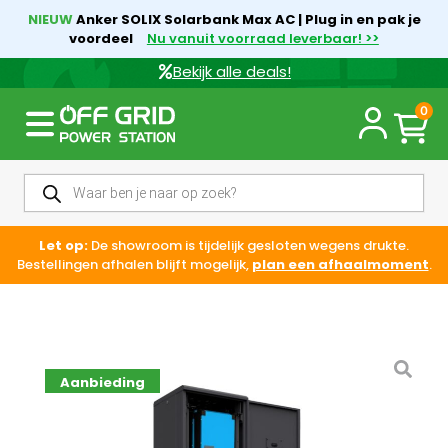
NIEUW
Anker SOLIX Solarbank Max AC | Plug in en pak je
voordeel
Nu vanuit voorraad leverbaar! >>
Bekijk alle deals!
0
Let op:
De showroom is tijdelijk gesloten wegens drukte.
Bestellingen afhalen blijft mogelijk,
plan een afhaalmoment
.
Aanbieding