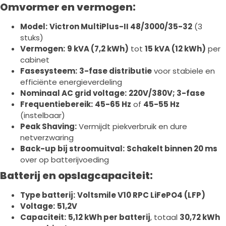
Omvormer en vermogen:
Model:
Victron MultiPlus-II 48/3000/35-32
(3
stuks)
Vermogen:
9 kVA (7,2 kWh)
tot
15 kVA (12 kWh)
per
cabinet
Fasesysteem:
3-fase distributie
voor stabiele en
efficiënte energieverdeling
Nominaal AC grid voltage:
220V/380V; 3-fase
Frequentiebereik:
45-65 Hz
of
45-55 Hz
(instelbaar)
Peak Shaving:
Vermijdt piekverbruik en dure
netverzwaring
Back-up bij stroomuitval:
Schakelt binnen 20 ms
over op batterijvoeding
Batterij en opslagcapaciteit:
Type batterij:
Voltsmile V10 RPC LiFePO4 (LFP)
Voltage:
51,2V
Capaciteit:
5,12 kWh per batterij
, totaal
30,72 kWh