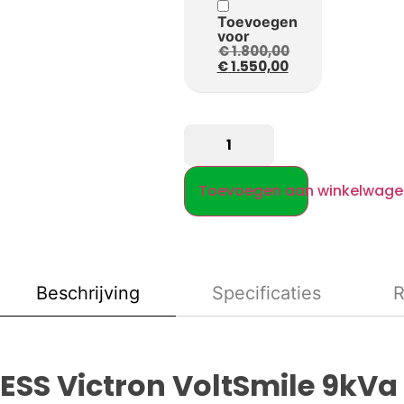
Toevoegen
voor
€
1.800,00
€
1.550,00
Toevoegen aan winkelwage
Beschrijving
Specificaties
R
ESS Victron VoltSmile 9kVa