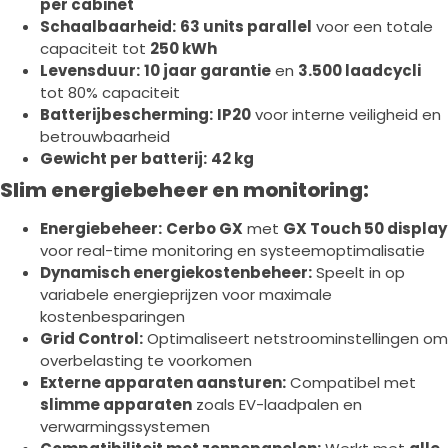
per cabinet
Schaalbaarheid:
63 units parallel
voor een totale
capaciteit tot
250 kWh
Levensduur:
10 jaar garantie
en
3.500 laadcycli
tot 80% capaciteit
Batterijbescherming:
IP20
voor interne veiligheid en
betrouwbaarheid
Gewicht per batterij:
42 kg
Slim energiebeheer en monitoring:
Energiebeheer:
Cerbo GX
met
GX Touch 50 display
voor real-time monitoring en systeemoptimalisatie
Dynamisch energiekostenbeheer:
Speelt in op
variabele energieprijzen voor maximale
kostenbesparingen
Grid Control:
Optimaliseert netstroominstellingen om
overbelasting te voorkomen
Externe apparaten aansturen:
Compatibel met
slimme apparaten
zoals EV-laadpalen en
verwarmingssystemen