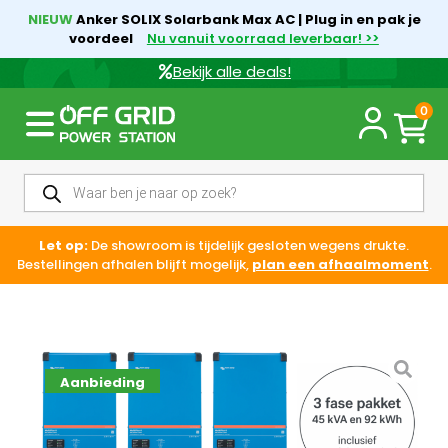
NIEUW
Anker SOLIX Solarbank Max AC | Plug in en pak je
voordeel
Nu vanuit voorraad leverbaar! >>
Bekijk alle deals!
0
Let op:
De showroom is tijdelijk gesloten wegens drukte.
Bestellingen afhalen blijft mogelijk,
plan een afhaalmoment
.
Aanbieding