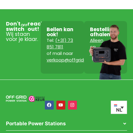
Don't
reach
switch
out!
Bellen kan
Bestelling
Wij staan
ook!
afhalen?
voor je klaar.
Tel:
(+31) 73
Alleen
851 7811
op
of mail naar
afspraak!
verkoop@offgridpowerstation.com
NL
Portable Power Stations