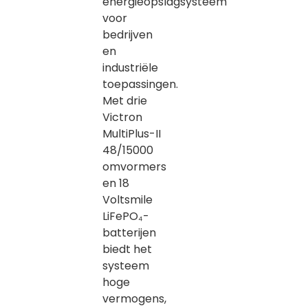
energieopslagsysteem
voor
bedrijven
en
industriële
toepassingen.
Met drie
Victron
MultiPlus-II
48/15000
omvormers
en 18
Voltsmile
LiFePO₄-
batterijen
biedt het
systeem
hoge
vermogens,