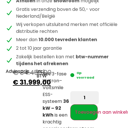
Afhalen
in onze
showroom
mogelijk
Gratis verzending boven de 50,- voor
Nederland/België
Wij verkopen uitsluitend merken met officiële
distributie rechten
Meer dan
10.000 tevreden klanten
2 tot 10 jaar garantie
Zakelijk bestellen kan met
btw-nummer
tijdens het afrekenen
Adviesprijs
€
34.450,00
incl.
Het 3-fase
Op
BTW
voorraad
Victron–
€
31.999,00
Voltsmile
ESS-
systeem
36
kW – 92
Toevoegen aan winke
kWh
is een
krachtig