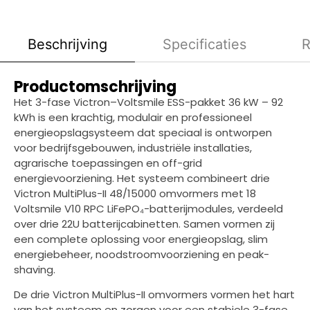
Beschrijving
Specificaties
R
Productomschrijving
Het 3-fase Victron–Voltsmile ESS-pakket 36 kW – 92
kWh is een krachtig, modulair en professioneel
energieopslagsysteem dat speciaal is ontworpen
voor bedrijfsgebouwen, industriële installaties,
agrarische toepassingen en off-grid
energievoorziening. Het systeem combineert drie
Victron MultiPlus-II 48/15000 omvormers met 18
Voltsmile V10 RPC LiFePO₄-batterijmodules, verdeeld
over drie 22U batterijcabinetten. Samen vormen zij
een complete oplossing voor energieopslag, slim
energiebeheer, noodstroomvoorziening en peak-
shaving.
De drie Victron MultiPlus-II omvormers vormen het hart
van het systeem en zorgen voor een stabiele 3-fase