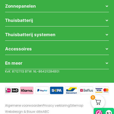
Zonnepanelen
Thuisbatterij
Thuisbatterij systemen
Accessoires
En meer
KvK: 87127113 BTW: NL-864211284B01
0
Algemene voorwaarden
Privacy verklaring
Sitemap
Webdesign & Bouw ditisABC
9,1