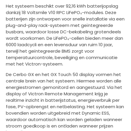
Het systeem beschikt over 92,16 kWh batterijopslag
dankzij 18 Voltsmile V10 RPC LiFePO₄-modules. Deze
batterijen zijn ontworpen voor snelle installatie via een
plug-and-play rack-systeem met geïntegreerde
busbars, waardoor losse DC-bekabeling grotendeels
wordt voorkomen. De LiFePO₄-cellen bieden meer dan
6000 laadcycli en een levensduur van ruim 10 jaar,
terwijl het geïntegreerde BMS zorgt voor
temperatuurcontrole, beveiliging en communicatie
met het Victron-systeem.
De Cerbo GX en het GX Touch 50 display vormen het
centrale brein van het systeem. Hiermee worden alle
energiestromen gemonitord en aangestuurd. Via het
display of Victron Remote Management krijg je
realtime inzicht in batterijstatus, energieverbruik per
fase, PV-opbrengst en netbelasting. Het systeem kan
bovendien worden uitgebreid met Dynamic ESS,
waardoor automatisch kan worden geladen wanneer
stroom goedkoop is en ontladen wanneer prijzen