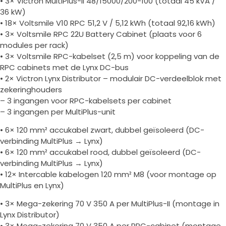
• 3× Victron MultiPlus-II 48/15000/200-100 (totaal 45 kVA /
36 kW)
• 18× Voltsmile V10 RPC 51,2 V / 5,12 kWh (totaal 92,16 kWh)
• 3× Voltsmile RPC 22U Battery Cabinet (plaats voor 6
modules per rack)
• 3× Voltsmile RPC-kabelset (2,5 m) voor koppeling van de
RPC cabinets met de Lynx DC-bus
• 2× Victron Lynx Distributor – modulair DC-verdeelblok met
zekeringhouders
– 3 ingangen voor RPC-kabelsets per cabinet
– 3 ingangen per MultiPlus-unit
• 6× 120 mm² accukabel zwart, dubbel geïsoleerd (DC-
verbinding MultiPlus → Lynx)
• 6× 120 mm² accukabel rood, dubbel geïsoleerd (DC-
verbinding MultiPlus → Lynx)
• 12× Intercable kabelogen 120 mm² M8 (voor montage op
MultiPlus en Lynx)
• 3× Mega-zekering 70 V 350 A per MultiPlus-II (montage in
Lynx Distributor)
• 3× Mega-zekering 70 V 350 A per RPC-cabinet (montage