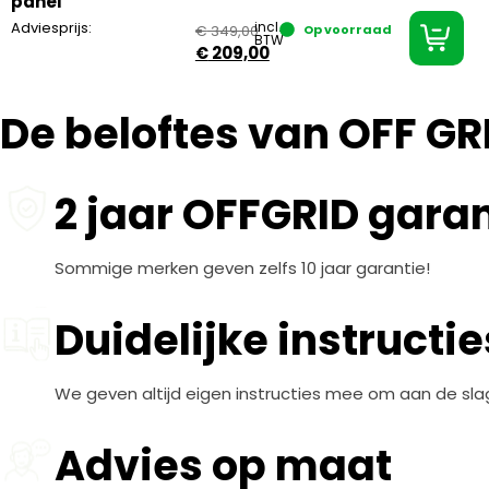
panel
Adviesprijs:
incl.
€
349,00
Op voorraad
BTW
€
209,00
De beloftes van OFF GR
2 jaar OFFGRID garan
Sommige merken geven zelfs 10 jaar garantie!
Duidelijke instructie
We geven altijd eigen instructies mee om aan de sla
Advies op maat