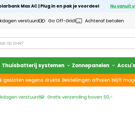
larbank Max AC | Plug in en pak je voordeel
Nu vanuit 
rkdagen verstuurd
Go Off-Grid!
Achteraf betalen
Thuisbatterij systemen
Zonnepanelen
Accu'
k gesloten wegens drukte. Bestellingen afhalen blijft moge
rkdagen
verstuurd
Gratis verzending
boven 50,-