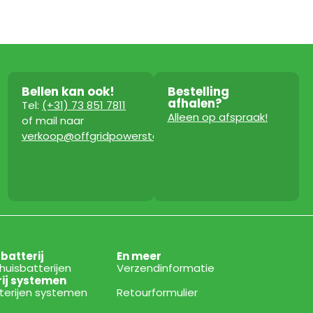
Bellen kan ook!
Bestelling
afhalen?
Tel:
(+31) 73 851 7811
Alleen op afspraak!
of mail naar
verkoop@offgridpowerstation.com
sbatterij
En meer
thuisbatterijen
Verzendinformatie
rij systemen
tterijen systemen
Retourformulier