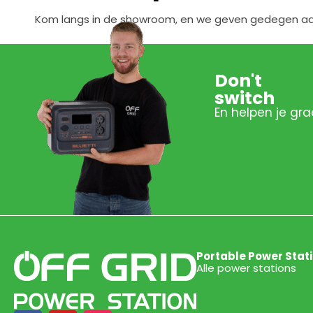
Kom langs in de showroom, en we geven gedegen advi
Don't
switch
En helpen je gra
Portable Power Stat
Alle power stations