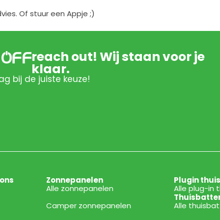
es. Of stuur een Appje ;)
reach out! Wij staan voor je
klaar.
ag bij de juiste keuze!
ions
Zonnepanelen
Plugin thui
Alle zonnepanelen
Alle plug-in 
Thuisbatte
Camper zonnepanelen
Alle thuisba