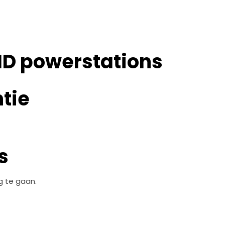
ID powerstations
tie
s
g te gaan.