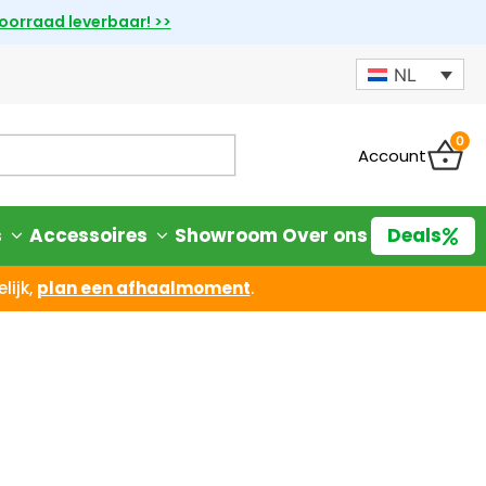
voorraad leverbaar! >>
NL
0
Account
s
Accessoires
Showroom
Over ons
Deals
lijk,
plan een afhaalmoment
.