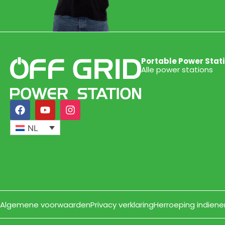
Portable Power Stat
Alle power stations
NL
Algemene voorwaarden
Privacy verklaring
Herroeping indiene