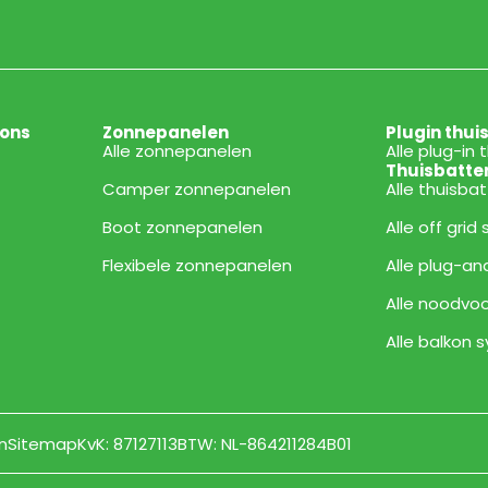
ions
Zonnepanelen
Plugin thui
Alle zonnepanelen
Alle plug-in 
Thuisbatte
Camper zonnepanelen
Alle thuisba
Boot zonnepanelen
Alle off grid
Flexibele zonnepanelen
Alle plug-an
Alle noodvoo
Alle balkon
n
Sitemap
KvK: 87127113
BTW: NL-864211284B01