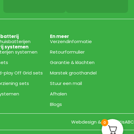
sbatterij
En meer
thuisbatterijen
Verzendinformatie
rij systemen
tterijen systemen
Retourformulier
 sets
Garantie & klachten
d-play Off Grid sets
Marstek groothandel
rziening sets
Stuur een mail
 systemen
Afhalen
Blogs
Webdesign & Bouw ditisABC
0