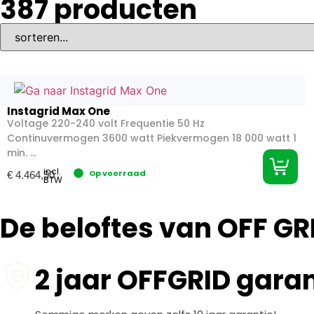
387
producten
Instagrid Max One
Voltage 220-240 volt Frequentie 50 Hz
Continuvermogen 3600 watt Piekvermogen 18 000 watt 1
min. ...
incl.
Op voorraad
€
4.464,90
BTW
De beloftes van OFF GR
2 jaar OFFGRID garan