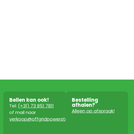
Bellen kan ook!
Bestelling
afhalen?
Tel:
(+31) 73 851 7811
Alleen op afspraak!
of mail naar
verkoop@offgridpowerstation.com