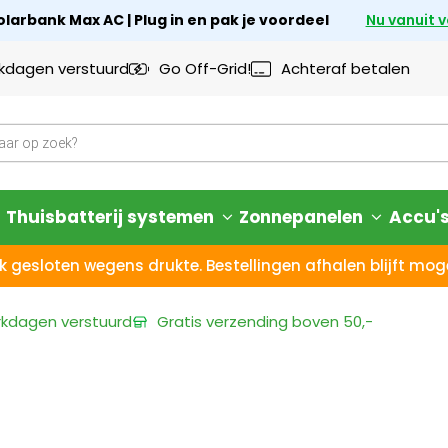
larbank Max AC | Plug in en pak je voordeel
Nu vanuit 
rkdagen verstuurd
Go Off-Grid!
Achteraf betalen
Thuisbatterij systemen
Zonnepanelen
Accu'
k gesloten wegens drukte. Bestellingen afhalen blijft moge
rkdagen
verstuurd
Gratis verzending
boven 50,-