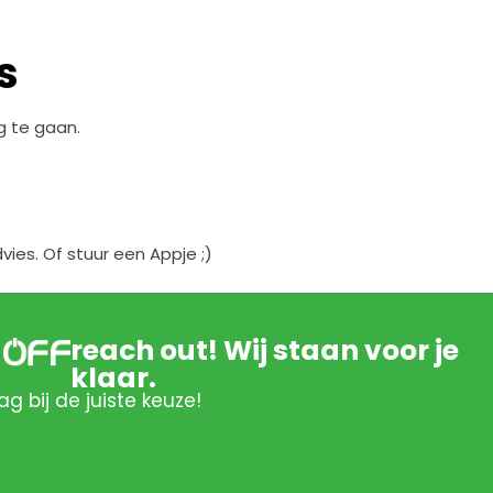
s
g te gaan.
es. Of stuur een Appje ;)
reach out! Wij staan voor je
klaar.
ag bij de juiste keuze!