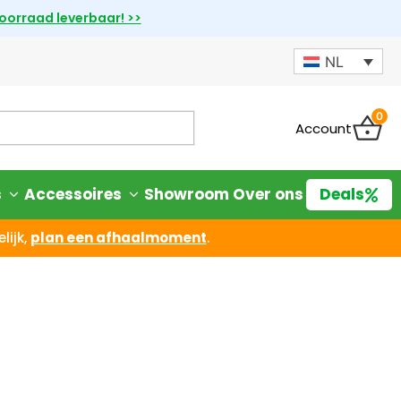
voorraad leverbaar! >>
NL
0
Account
s
Accessoires
Showroom
Over ons
Deals
lijk,
plan een afhaalmoment
.