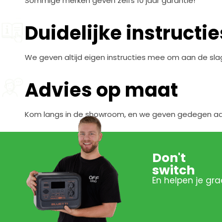
Sommige merken geven zelfs 10 jaar garantie!
Duidelijke instructie
We geven altijd eigen instructies mee om aan de sla
Advies op maat
Kom langs in de showroom, en we geven gedegen advi
Don't
switch
En helpen je gra