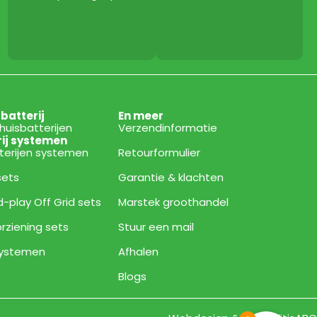
sbatterij
En meer
thuisbatterijen
Verzendinformatie
rij systemen
tterijen systemen
Retourformulier
 sets
Garantie & klachten
d-play Off Grid sets
Marstek groothandel
rziening sets
Stuur een mail
 systemen
Afhalen
Blogs