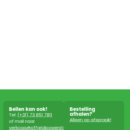
Bellen kan ook!
Bestelling
afhalen?
Tel:
(+31) 73 851 7811
Alleen op afspraak!
of mail naar
verkoop@offgridpowerstation.com