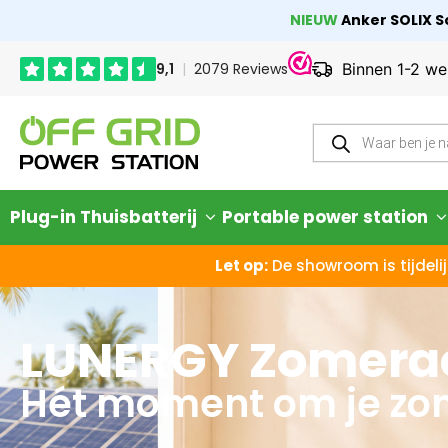
NIEUW
Anker SOLIX So
Binnen 1-2 we
Plug-in Thuisbatterij
Portable power station
Let op:
De showroom is tijdelij
LUNERGY Zomerac
Hét moment om je zon