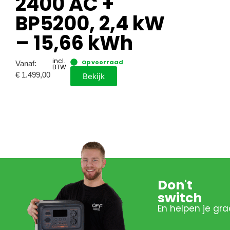
2400 AC +
BP5200, 2,4 kW
– 15,66 kWh
incl.
Op voorraad
Vanaf:
BTW
€
1.499,00
Bekijk
Don't
switch
En helpen je gra