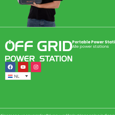
Portable Power Stat
Alle power stations
NL