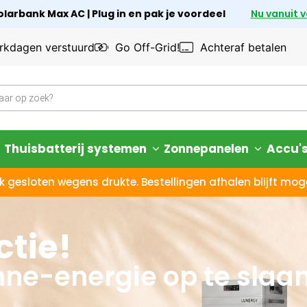
larbank Max AC | Plug in en pak je voordeel
Nu vanuit 
rkdagen verstuurd
Go Off-Grid!
Achteraf betalen
Thuisbatterij systemen
Zonnepanelen
Accu'
k gesloten wegens drukte. Bestellingen afhalen blijft moge
tie!
ne-energie op te slaa