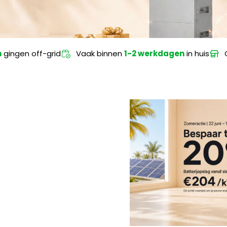
n
gingen off-grid
Vaak binnen
1-2 werkdagen
in huis