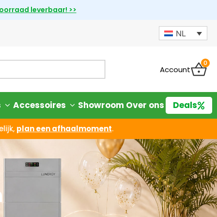
voorraad leverbaar! >>
NL
0
Account
s
Accessoires
Showroom
Over ons
Deals
lijk,
plan een afhaalmoment
.
n