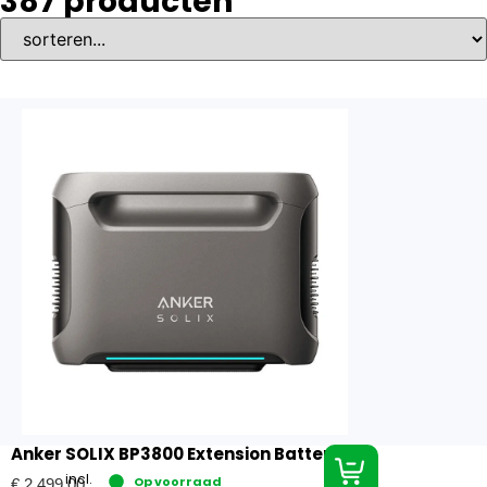
387
producten
Anker SOLIX BP3800 Extension Battery
incl.
Op voorraad
€
2.499,00