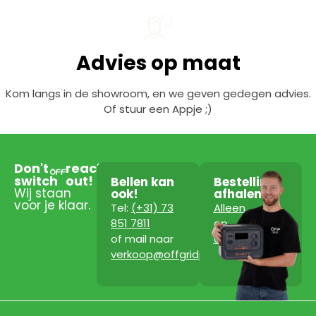
Advies op maat
Kom langs in de showroom, en we geven gedegen advies.
Of stuur een Appje ;)
Don't
reach
switch
out!
Bellen kan
Bestelling
Wij staan
ook!
afhalen?
voor je klaar.
Tel:
(+31) 73
Alleen
851 7811
op
of mail naar
afspraak!
verkoop@offgridpowerstation.com