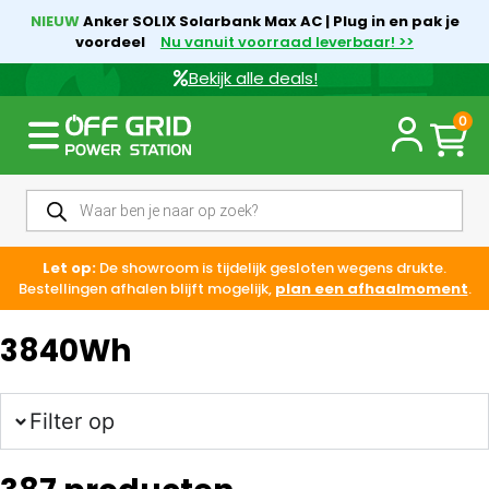
NIEUW
Anker SOLIX Solarbank Max AC | Plug in en pak je
voordeel
Nu vanuit voorraad leverbaar! >>
Bekijk alle deals!
0
Let op:
De showroom is tijdelijk gesloten wegens drukte.
Bestellingen afhalen blijft mogelijk,
plan een afhaalmoment
.
3840Wh
Filter op