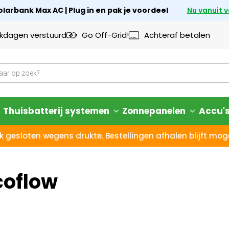
larbank Max AC | Plug in en pak je voordeel
Nu vanuit 
rkdagen verstuurd
Go Off-Grid!
Achteraf betalen
Thuisbatterij systemen
Zonnepanelen
Accu'
k gesloten wegens drukte. Bestellingen afhalen blijft moge
coflow