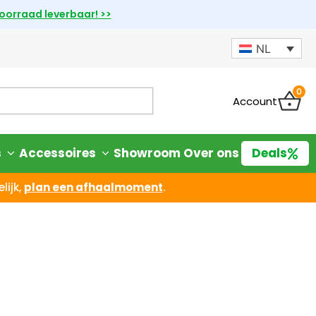
voorraad leverbaar! >>
NL
0
Account
s
Accessoires
Showroom
Over ons
Deals
lijk,
plan een afhaalmoment
.