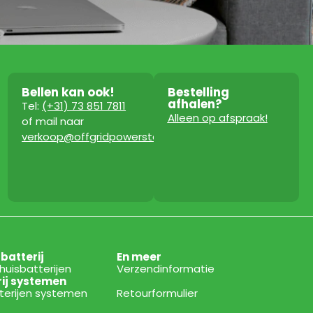
Bellen kan ook!
Bestelling
afhalen?
Tel:
(+31) 73 851 7811
Alleen op afspraak!
of mail naar
verkoop@offgridpowerstation.com
sbatterij
En meer
thuisbatterijen
Verzendinformatie
rij systemen
tterijen systemen
Retourformulier