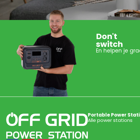
Don't
switch
En helpen je gra
Portable Power Stat
Alle power stations