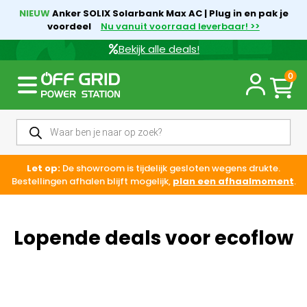
NIEUW
Anker SOLIX Solarbank Max AC | Plug in en pak je
voordeel
Nu vanuit voorraad leverbaar! >>
Bekijk alle deals!
0
Let op:
De showroom is tijdelijk gesloten wegens drukte.
Bestellingen afhalen blijft mogelijk,
plan een afhaalmoment
.
Lopende deals voor ecoflow