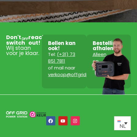
Don't
reach
switch
out!
Bellen kan
Bestelling
Wij staan
ook!
afhalen?
voor je klaar.
Tel:
(+31) 73
Alleen
851 7811
op
of mail naar
afspraak!
verkoop@offgridpowerstation.com
NL