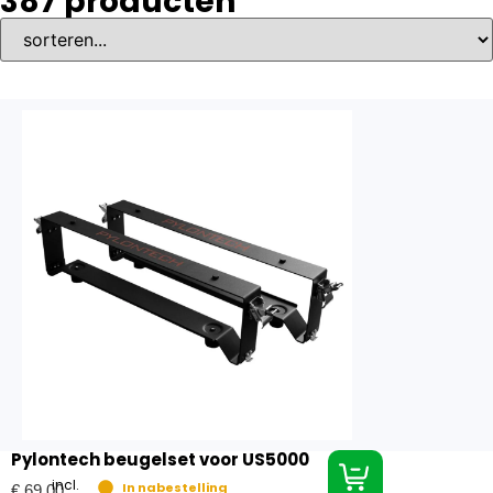
387
producten
Pylontech beugelset voor US5000
incl.
In nabestelling
€
69,00