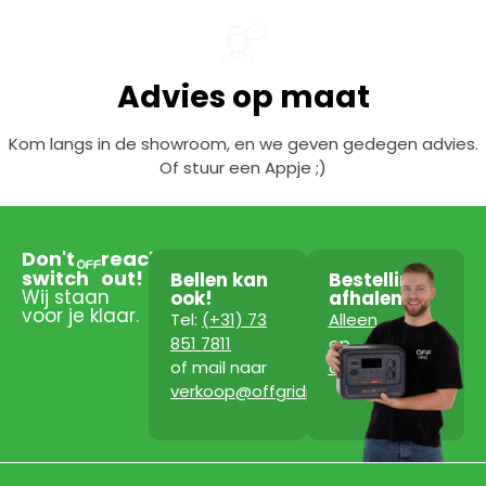
Advies op maat
Kom langs in de showroom, en we geven gedegen advies.
Of stuur een Appje ;)
Don't
reach
switch
out!
Bellen kan
Bestelling
Wij staan
ook!
afhalen?
voor je klaar.
Tel:
(+31) 73
Alleen
851 7811
op
of mail naar
afspraak!
verkoop@offgridpowerstation.com