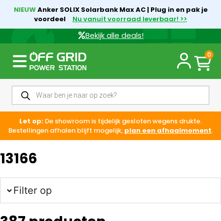
NIEUW
Anker SOLIX Solarbank Max AC | Plug in en pak je
voordeel
Nu vanuit voorraad leverbaar! >>
Bekijk alle deals!
0
Let op:
De showroom is tijdelijk gesloten wegens drukte.
Bestellingen afhalen blijft mogelijk,
plan een afhaalmoment
.
13166
Filter op