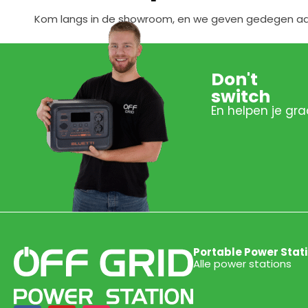
Kom langs in de showroom, en we geven gedegen advi
Don't
switch
En helpen je gra
Portable Power Stat
Alle power stations