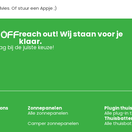
es. Of stuur een Appje ;)
reach out! Wij staan voor je
klaar.
ag bij de juiste keuze!
ions
Zonnepanelen
Plugin thui
Alle zonnepanelen
Alle plug-in 
Thuisbatte
Camper zonnepanelen
Alle thuisba