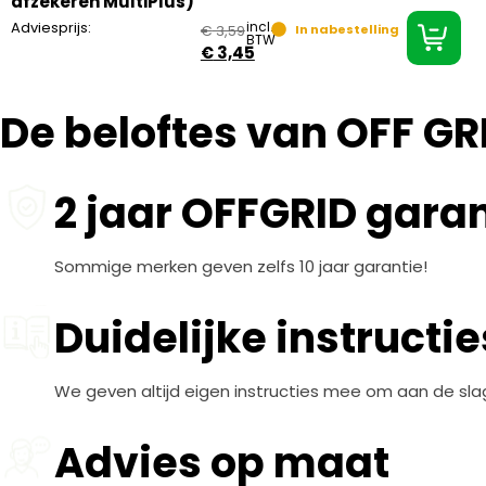
afzekeren MultiPlus)
Adviesprijs:
incl.
€
3,59
In nabestelling
BTW
€
3,45
De beloftes van OFF GR
2 jaar OFFGRID garan
Sommige merken geven zelfs 10 jaar garantie!
Duidelijke instructie
We geven altijd eigen instructies mee om aan de sla
Advies op maat