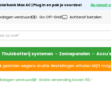
larbank Max AC | Plug in en pak je voordeel
Nu vanuit 
rkdagen verstuurd
Go Off-Grid!
Achteraf betalen
Thuisbatterij systemen
Zonnepanelen
Accu'
k gesloten wegens drukte. Bestellingen afhalen blijft moge
rkdagen
verstuurd
Gratis verzending
boven 50,-