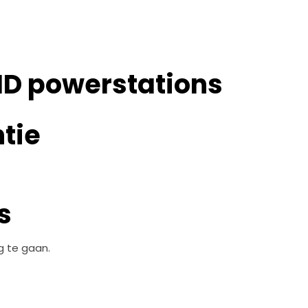
ID powerstations
tie
s
g te gaan.