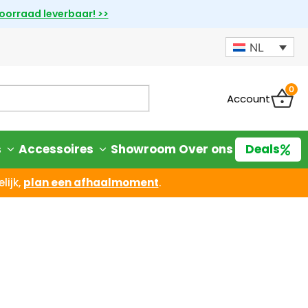
voorraad leverbaar! >>
NL
0
Account
s
Accessoires
Showroom
Over ons
Deals
lijk,
plan een afhaalmoment
.