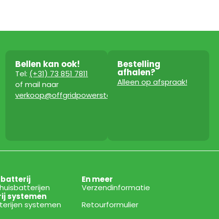
Bellen kan ook!
Bestelling
afhalen?
Tel:
(+31) 73 851 7811
Alleen op afspraak!
of mail naar
verkoop@offgridpowerstation.com
sbatterij
En meer
thuisbatterijen
Verzendinformatie
rij systemen
tterijen systemen
Retourformulier