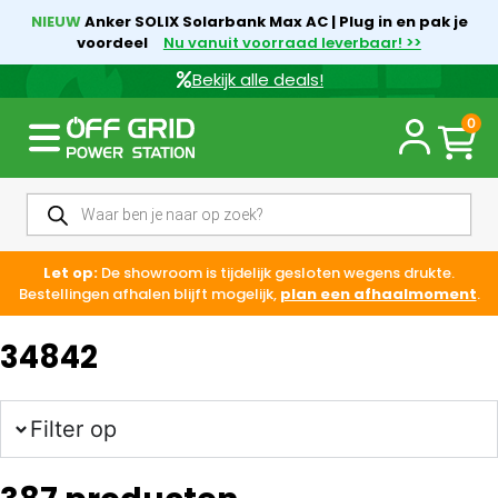
NIEUW
Anker SOLIX Solarbank Max AC | Plug in en pak je
voordeel
Nu vanuit voorraad leverbaar! >>
Bekijk alle deals!
0
Let op:
De showroom is tijdelijk gesloten wegens drukte.
Bestellingen afhalen blijft mogelijk,
plan een afhaalmoment
.
34842
Filter op