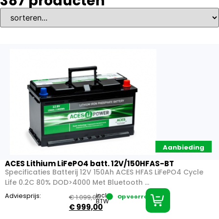
387
producten
Aanbieding
ACES Lithium LiFePO4 batt. 12V/150HFAS-BT
Specificaties Batterij 12V 150Ah ACES HFAS LiFePO4 Cycle
Life 0.2C 80% DOD>4000 Met Bluetooth ...
Adviesprijs:
incl.
€
1.099,00
Op voorraad
BTW
€
999,00