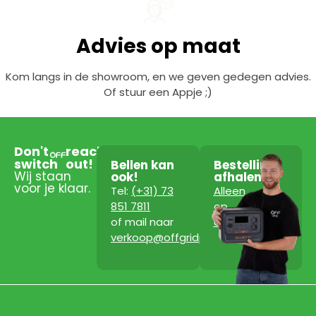
Advies op maat
Kom langs in de showroom, en we geven gedegen advies.
Of stuur een Appje ;)
Don't
reach
switch
out!
Bellen kan
Bestelling
Wij staan
ook!
afhalen?
voor je klaar.
Tel:
(+31) 73
Alleen
851 7811
op
of mail naar
afspraak!
verkoop@offgridpowerstation.com