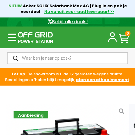
NIEUW
Anker SOLIX Solarbank Max AC | Plug in en pak je
voordeel
Nu vanuit voorraad leverbaar! >>
Bekijk alle deals!
0
Let op:
De showroom is tijdelijk gesloten wegens drukte.
Bestellingen afhalen blijft mogelijk,
plan een afhaalmoment
.
Aanbieding