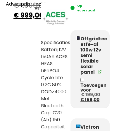
Adviesprijs
€
1.099,00
incl.
Op
BTW
voorraad
€
999,00
Offgridtec
Specificaties
etfe-al
Batterij 12V
100w 12v
semi
150Ah ACES
flexible
HFAS
solar
LiFePO4
panel
Cycle Life
0.2C 80%
Toevoegen
voor
DOD>4000
€
199,00
Met
€
159,00
Bluetooth
Cap. C20
(Ah) 150
Capaciteit
Victron