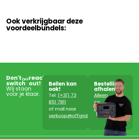
Ook verkrijgbaar deze
voordeelbundels:
Don't
reach
switch
out!
Bellen kan
Bestelling
Wij staan
ook!
afhalen?
voor je klaar.
Tel:
(+31) 73
Alleen
851 7811
op
of mail naar
afspraak!
verkoop@offgridpowerstation.com