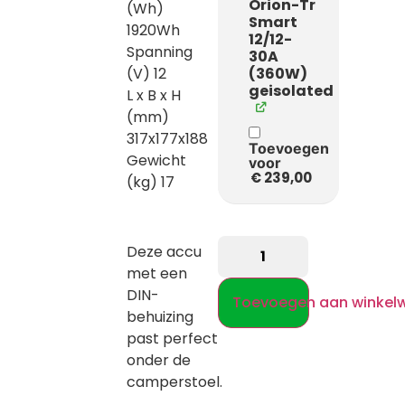
Orion-Tr
(Wh)
Smart
1920Wh
12/12-
Spanning
30A
(V) 12
(360W)
geisolated
L x B x H
(mm)
317x177x188
Toevoegen
Gewicht
voor
€
239,00
(kg) 17
Deze accu
met een
DIN-
Toevoegen aan winkel
behuizing
past perfect
onder de
camperstoel.