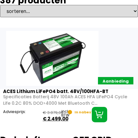
387
producten
Aanbieding
ACES Lithium LiFePO4 batt. 48V/100HFA-BT
Specificaties Batterij 48V 100Ah ACES HFA LiFePO4 Cycle
Life 0.2C 80% DOD>4000 Met Bluetooth C...
Adviesprijs:
incl.
€
3.879,00
In nabestelling
BTW
€
2.499,00