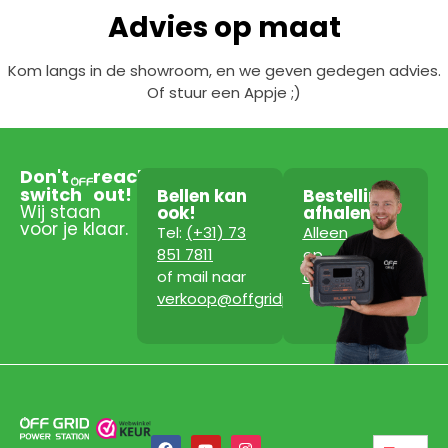
Advies op maat
Kom langs in de showroom, en we geven gedegen advies.
Of stuur een Appje ;)
Don't
reach
switch
out!
Bellen kan
Bestelling
Wij staan
ook!
afhalen?
voor je klaar.
Tel:
(+31) 73
Alleen
851 7811
op
of mail naar
afspraak!
verkoop@offgridpowerstation.com