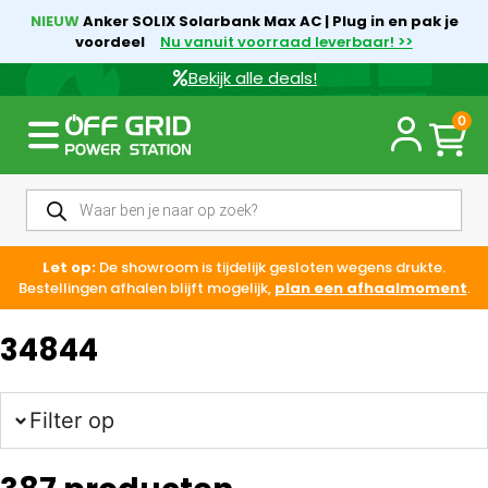
NIEUW
Anker SOLIX Solarbank Max AC | Plug in en pak je
voordeel
Nu vanuit voorraad leverbaar! >>
Bekijk alle deals!
0
Let op:
De showroom is tijdelijk gesloten wegens drukte.
Bestellingen afhalen blijft mogelijk,
plan een afhaalmoment
.
34844
Filter op