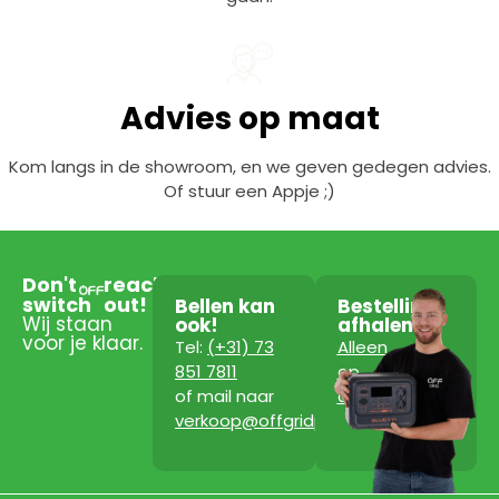
Advies op maat
Kom langs in de showroom, en we geven gedegen advies.
Of stuur een Appje ;)
Don't
reach
switch
out!
Bellen kan
Bestelling
Wij staan
ook!
afhalen?
voor je klaar.
Tel:
(+31) 73
Alleen
851 7811
op
of mail naar
afspraak!
verkoop@offgridpowerstation.com