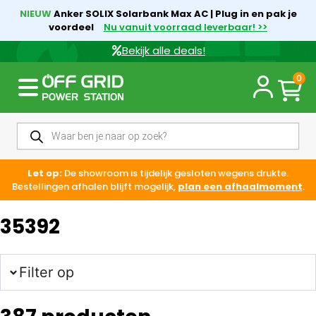
NIEUW
Anker SOLIX Solarbank Max AC | Plug in en pak je
voordeel
Nu vanuit voorraad leverbaar! >>
Bekijk alle deals!
0
Let op:
De showroom is tijdelijk gesloten wegens drukte.
Bestellingen afhalen blijft mogelijk,
plan een afhaalmoment
.
35392
Filter op