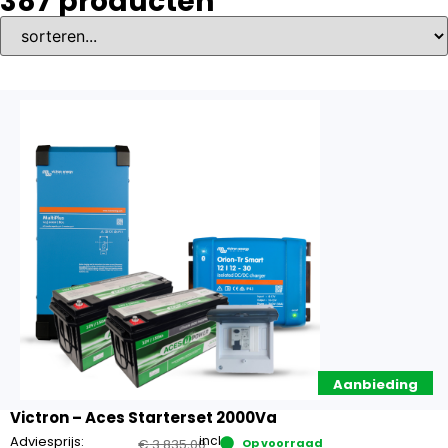
387
producten
Aanbieding
Victron – Aces Starterset 2000Va
Adviesprijs:
incl.
€
3.835,00
Op voorraad