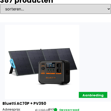
387
producten
Aanbieding
Bluetti AC70P + PV350
Adviesprijs:
incl.
€
1.198,00
Op voorraad