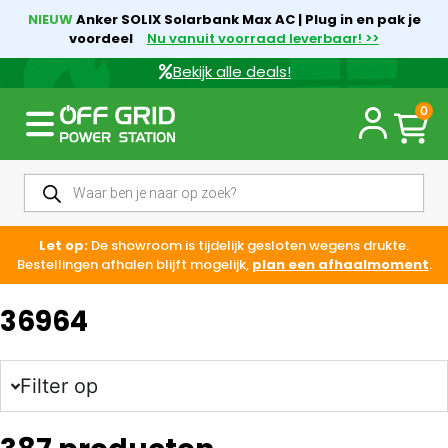
NIEUW
Anker SOLIX Solarbank Max AC | Plug in en pak je
voordeel
Nu vanuit voorraad leverbaar! >>
Bekijk alle deals!
0
Let op:
De showroom is tijdelijk gesloten wegens drukte.
Bestellingen afhalen blijft mogelijk,
plan een afhaalmoment
.
36964
Filter op