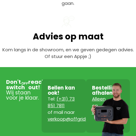
gaan.
Advies op maat
Kom langs in de showroom, en we geven gedegen advies.
Of stuur een Appje ;)
Don't
reach
switch
out!
Bellen kan
Bestelling
Wij staan
ook!
afhalen?
voor je klaar.
Tel:
(+31) 73
Alleen
851 7811
op
of mail naar
afspraak!
verkoop@offgridpowerstation.com