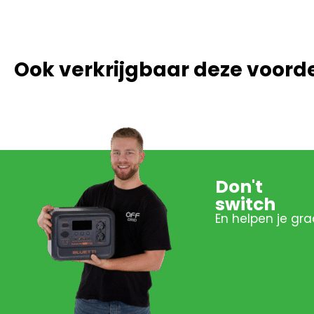
Ook verkrijgbaar deze voord
Don't
switch
En helpen je gra