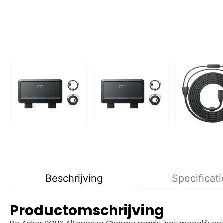
Beschrijving
Specificati
Productomschrijving
De Anker SOLIX Alternator Charger maakt het mogelijk om