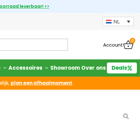
voorraad leverbaar! >>
NL
0
Account
s
Accessoires
Showroom
Over ons
Deals
lijk,
plan een afhaalmoment
.
X Alternator Charger
iet goed? Geld terug