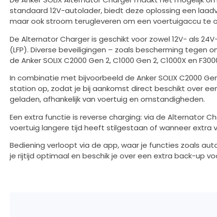
standaard 12V-autolader, biedt deze oplossing een laadve
maar ook stroom terugleveren om een voertuigaccu te o
De Alternator Charger is geschikt voor zowel 12V- als 2
(LFP). Diverse beveiligingen – zoals bescherming tegen om
de Anker SOLIX C2000 Gen 2, C1000 Gen 2, C1000X en F300
In combinatie met bijvoorbeeld de Anker SOLIX C2000 Gen 
station op, zodat je bij aankomst direct beschikt over e
geladen, afhankelijk van voertuig en omstandigheden.
Een extra functie is reverse charging: via de Alternator
voertuig langere tijd heeft stilgestaan of wanneer extra 
Bediening verloopt via de app, waar je functies zoals au
je rijtijd optimaal en beschik je over een extra back-up vo