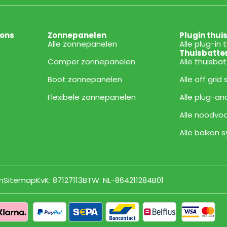
ions
Zonnepanelen
Plugin thui
Alle zonnepanelen
Alle plug-in 
Thuisbatte
Camper zonnepanelen
Alle thuisba
Boot zonnepanelen
Alle off grid
Flexibele zonnepanelen
Alle plug-an
Alle noodvoo
Alle balkon
n
Sitemap
KvK: 87127113
BTW: NL-864211284B01