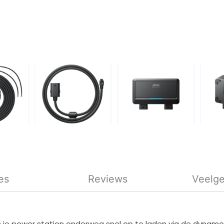
es
Reviews
Veelge
 je power station onderweg snel op te laden via de dynamo 