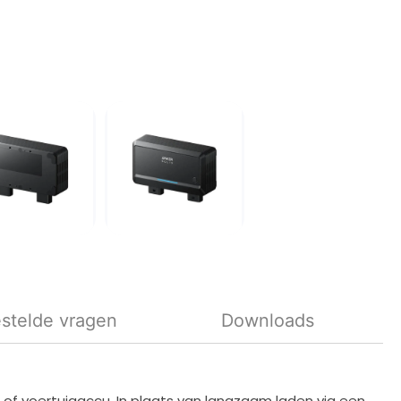
stelde vragen
Downloads
of voertuigaccu. In plaats van langzaam laden via een