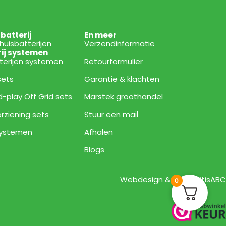
sbatterij
En meer
thuisbatterijen
Verzendinformatie
rij systemen
tterijen systemen
Retourformulier
 sets
Garantie & klachten
d-play Off Grid sets
Marstek groothandel
rziening sets
Stuur een mail
 systemen
Afhalen
Blogs
Webdesign & Bouw ditisABC
0