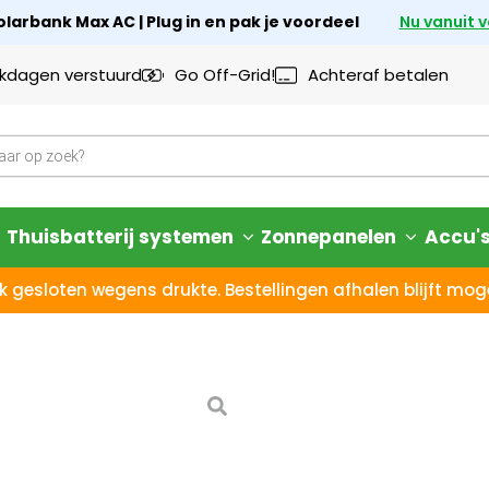
larbank Max AC | Plug in en pak je voordeel
Nu vanuit 
rkdagen verstuurd
Go Off-Grid!
Achteraf betalen
Thuisbatterij systemen
Zonnepanelen
Accu'
k gesloten wegens drukte. Bestellingen afhalen blijft moge
Anker SOLI
800W
14 dagen bedenktijd – N