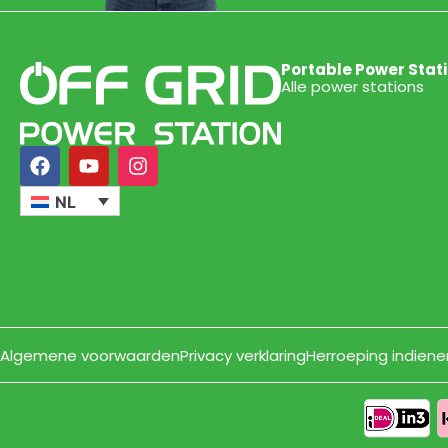
Portable Power Stat
Alle power stations
NL
Algemene voorwaarden
Privacy verklaring
Herroeping indiene