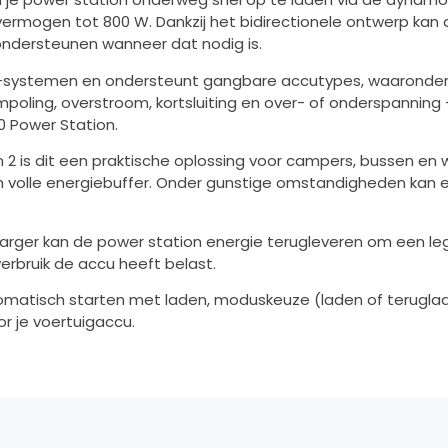
rmogen tot 800 W. Dankzij het bidirectionele ontwerp kan de
ndersteunen wanneer dat nodig is.
4V-systemen en ondersteunt gangbare accutypes, waaronder l
poling, overstroom, kortsluiting en over- of onderspanning –
0 Power Station.
2 is dit een praktische oplossing voor campers, bussen en we
en volle energiebuffer. Onder gunstige omstandigheden kan 
 Charger kan de power station energie terugleveren om een le
verbruik de accu heeft belast.
tomatisch starten met laden, moduskeuze (laden of teruglad
or je voertuigaccu.