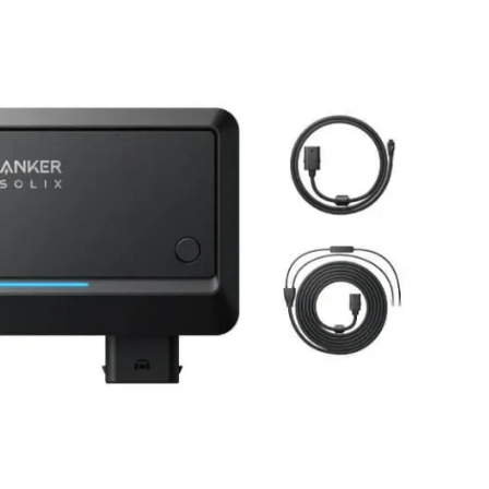
room
mogelijk
n de 50,- voor Nederland/België
 merken met officiële distributie rechten
den klanten
met
btw-nummer tijdens het afrekenen
X power station
Op voorraad
 W via de dynamo
 Alternator
ioneel, geschikt
systemen en kan
Toevoegen aan winkelwagen
artaccu
everse charging.
, bus of