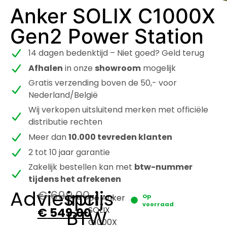
Anker SOLIX C1000X
Gen2 Power Station
14 dagen bedenktijd – Niet goed? Geld terug
Afhalen
in onze
showroom
mogelijk
Gratis verzending boven de 50,- voor
Nederland/België
Wij verkopen uitsluitend merken met officiële
distributie rechten
Meer dan
10.000 tevreden klanten
2 tot 10 jaar garantie
Zakelijk bestellen kan met
btw-nummer
tijdens het afrekenen
Adviesprijs
incl.
€
699,00
De Anker
Op
voorraad
SOLIX
€
549,00
BTW
C1000X