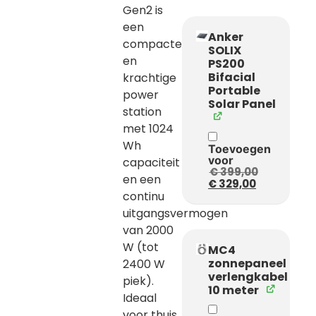
Gen2 is
een
Anker
compacte
SOLIX
en
PS200
Bifacial
krachtige
Portable
power
Solar Panel
station
met 1024
Wh
Toevoegen
voor
capaciteit
€
399,00
en een
€
329,00
continu
uitgangsvermogen
van 2000
W (tot
MC4
zonnepaneel
2400 W
verlengkabel
piek).
10 meter
Ideaal
voor thuis,