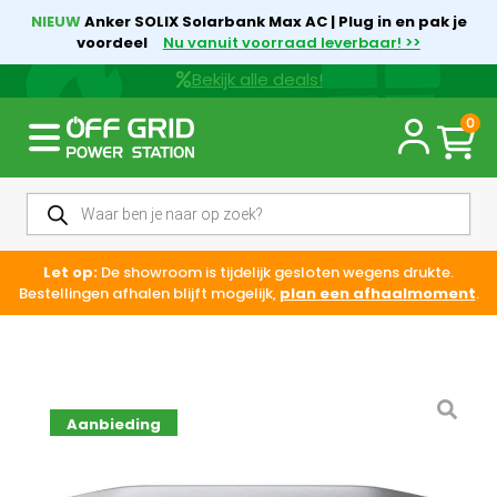
NIEUW
Anker SOLIX Solarbank Max AC | Plug in en pak je
voordeel
Nu vanuit voorraad leverbaar! >>
Bekijk alle deals!
0
Let op:
De showroom is tijdelijk gesloten wegens drukte.
Bestellingen afhalen blijft mogelijk,
plan een afhaalmoment
.
Aanbieding