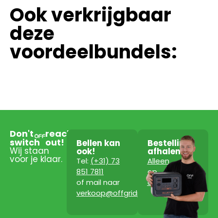
Ook verkrijgbaar
deze
voordeelbundels:
Don't
reach
switch
out!
Bellen kan
Bestelling
Wij staan
ook!
afhalen?
voor je klaar.
Tel:
(+31) 73
Alleen
851 7811
op
of mail naar
afspraak!
verkoop@offgridpowerstation.com