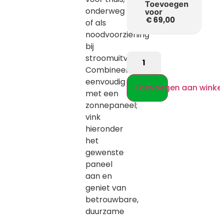
Toevoegen
onderweg
voor
€
69,00
of als
noodvoorziening
bij
stroomuitval.
Combineer
eenvoudig
Toevoegen aan wink
met een
zonnepaneel;
vink
hieronder
het
gewenste
paneel
aan en
geniet van
betrouwbare,
duurzame