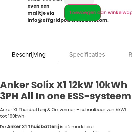
even een
Toevoegen aan winkelwa
mailtje via
info@offgridpowerstation.com
.
Beschrijving
Specificaties
R
Anker Solix X1 12kW 10kWh
3PH All In one ESS-systeem
Anker X1 Thuisbatterij & Omvormer – schaalbaar van 5kWh
tot 180kWh
De
Anker X1 Thuisbatterij
is dé modulaire