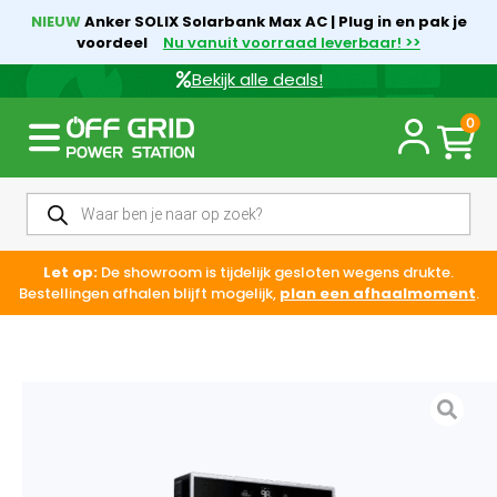
NIEUW
Anker SOLIX Solarbank Max AC | Plug in en pak je
voordeel
Nu vanuit voorraad leverbaar! >>
Bekijk alle deals!
0
Let op:
De showroom is tijdelijk gesloten wegens drukte.
Bestellingen afhalen blijft mogelijk,
plan een afhaalmoment
.