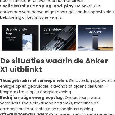
bedrijf functioneren wanneer het net uitvalt.
Snelle installatie en plug-and-play:
De Anker X1 is
ontworpen voor eenvoudige montage, zonder ingewikkelde
bekabeling of technische kennis.
De situaties waarin de Anker
X1 uitblinkt
Thuisgebruik met zonnepanelen:
Sla overdag opgewekte
energie op en gebruik die ‘s avonds of tijdens piekuren –
bespaar direct op je energierekening.
Bedrijfsmatige energieopslag:
Ondersteun zware
verbruikers zoals elektrische heftrucks, machines of
datacenters met stabiele en schaalbare opslag.
Off-grid toepassingen:
Combineer met zonnepanelen en