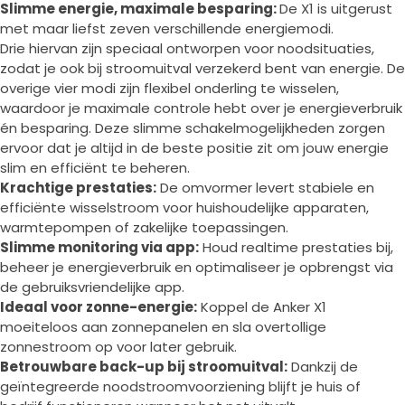
Slimme energie, maximale besparing:
De X1 is uitgerust
met maar liefst zeven verschillende energiemodi.
Drie hiervan zijn speciaal ontworpen voor noodsituaties,
zodat je ook bij stroomuitval verzekerd bent van energie. De
overige vier modi zijn flexibel onderling te wisselen,
waardoor je maximale controle hebt over je energieverbruik
én besparing. Deze slimme schakelmogelijkheden zorgen
ervoor dat je altijd in de beste positie zit om jouw energie
slim en efficiënt te beheren.
Krachtige prestaties:
De omvormer levert stabiele en
efficiënte wisselstroom voor huishoudelijke apparaten,
warmtepompen of zakelijke toepassingen.
Slimme monitoring via app:
Houd realtime prestaties bij,
beheer je energieverbruik en optimaliseer je opbrengst via
de gebruiksvriendelijke app.
Ideaal voor zonne-energie:
Koppel de Anker X1
moeiteloos aan zonnepanelen en sla overtollige
zonnestroom op voor later gebruik.
Betrouwbare back-up bij stroomuitval:
Dankzij de
geïntegreerde noodstroomvoorziening blijft je huis of