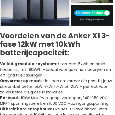
Voordelen van de Anker X1 3-
fase 12kW met 10kWh
batterijcapaciteit:
Volledig modulair systeem:
Start met 5kWh en breid
flexibel uit tot 180kWh – ideaal voor gezinnen, bedrijven en
off-grid toepassingen.
Omvormer op maat:
Kies een omvormer die past bij jouw
stroombehoefte: 5kW, 8kW, 10kW of 12kW – perfect voor
zowel kleine als grote installaties.
PV-input:
10kW Max PV-ingangsvermogen, 140-950 VDC
MPPT spanningsbereik en 1000 VDC Max ingangsspanning.
Uitbreidbare setopbouw:
Elke set is uitbreidbaar. Start
bijvoorbeeld met 10kWh en voeg later eenvoudig extra