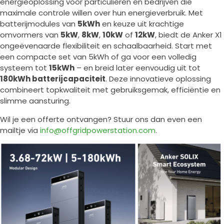
energieoplossing voor particulieren en bedrijven die
maximale controle willen over hun energieverbruik. Met
batterijmodules van
5kWh
en keuze uit krachtige
omvormers van
5kW
,
8kW
,
10kW
of
12kW
, biedt de Anker X1
ongeëvenaarde flexibiliteit en schaalbaarheid. Start met
een compacte set van 5kWh of ga voor een volledig
systeem tot
15kWh
– en breid later eenvoudig uit tot
180kWh batterijcapaciteit
. Deze innovatieve oplossing
combineert topkwaliteit met gebruiksgemak, efficiëntie en
slimme aansturing.
Wil je een offerte ontvangen? Stuur ons dan even een
mailtje via
info@offgridpowerstation.com
.