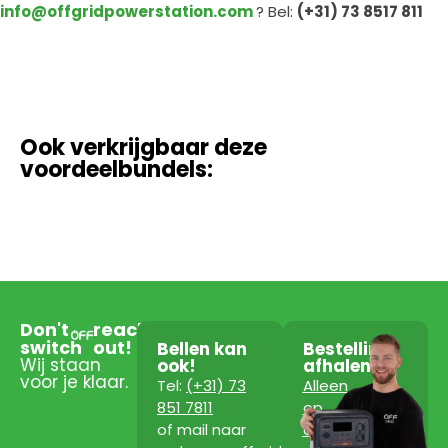
info@offgridpowerstation.com
? Bel:
(+31) 73 8517 811
Ook verkrijgbaar deze
voordeelbundels:
Don't
reach
switch
out!
Bellen kan
Bestelling
Wij staan
ook!
afhalen?
voor je klaar.
Tel:
(+31) 73
Alleen
851 7811
op
of mail naar
afspraak!