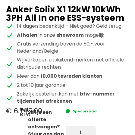
Anker Solix X1 12kW 10kWh
3PH All In one ESS-systeem
14 dagen bedenktijd – Niet goed? Geld terug
Afhalen
in onze
showroom
mogelijk
Gratis verzending boven de 50,- voor
Nederland/België
Wij verkopen uitsluitend merken met officiële
distributie rechten
Meer dan
10.000 tevreden klanten
2 tot 10 jaar garantie
Zakelijk bestellen kan met
btw-nummer
tijdens het afrekenen
€
6.745,00
incl.
Wil je een
Op voorraad
BTW
offerte
ontvangen?
Stuur ons dan