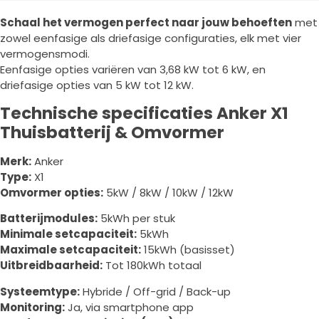
Schaal het vermogen perfect naar jouw behoeften
met
zowel eenfasige als driefasige configuraties, elk met vier
vermogensmodi.
Eenfasige opties variëren van 3,68 kW tot 6 kW, en
driefasige opties van 5 kW tot 12 kW.
Technische specificaties Anker X1
Thuisbatterij & Omvormer
Merk:
Anker
Type:
X1
Omvormer opties:
5kW / 8kW / 10kW / 12kW
Batterijmodules:
5kWh per stuk
Minimale setcapaciteit:
5kWh
Maximale setcapaciteit:
15kWh (basisset)
Uitbreidbaarheid:
Tot 180kWh totaal
Systeemtype:
Hybride / Off-grid / Back-up
Monitoring:
Ja, via smartphone app