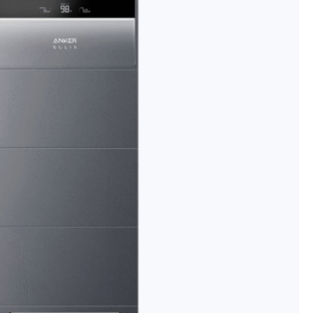
room
mogelijk
n de 50,- voor Nederland/België
 merken met officiële distributie rechten
den klanten
met
btw-nummer tijdens het afrekenen
te ontvangen?
Op voorraad
en een mailtje
werstation.com
.
Toevoegen aan winkelwagen