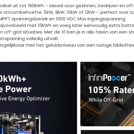
xibel uit tot 180kWh – ideaal voor gezinnen, bedrijven en of
 stroombehoefte: 5kW, 8kW, 10kW of 12kW – perfect voor zowe
PPT spanningsbereik en 1000 VDC Max ingangsspanning.
rt bijvoorbeeld met 10kWh en voeg later eenvoudig extra bat
in off-grid situaties. Met de X1 ben je in alle fasen van ee
etspanning volledig uitvalt.
, vergelijkbaar met het geluidsniveau van een rustige biblioth