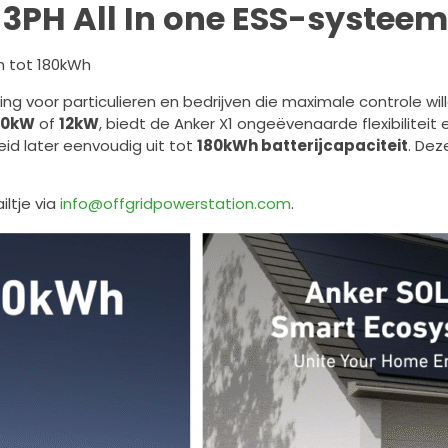
 3PH All In one ESS-systeem
h tot 180kWh
ng voor particulieren en bedrijven die maximale controle wil
10kW
of
12kW
, biedt de Anker X1 ongeëvenaarde flexibilite
eid later eenvoudig uit tot
180kWh batterijcapaciteit
. Dez
ltje via
info@offgridpowerstation.com
.