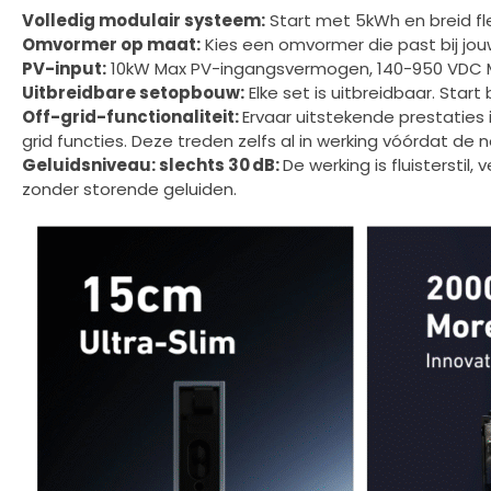
Volledig modulair systeem:
Start met 5kWh en breid fle
Omvormer op maat:
Kies een omvormer die past bij jouw
PV-input:
10kW Max PV-ingangsvermogen, 140-950 VDC M
Uitbreidbare setopbouw:
Elke set is uitbreidbaar. Sta
Off-grid-functionaliteit:
Ervaar uitstekende prestaties 
grid functies. Deze treden zelfs al in werking vóórdat de n
Geluidsniveau: slechts 30 dB:
De werking is fluisterstil
zonder storende geluiden.