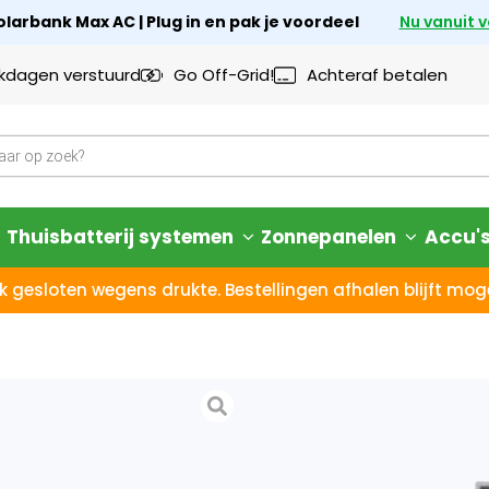
larbank Max AC | Plug in en pak je voordeel
Nu vanuit 
rkdagen verstuurd
Go Off-Grid!
Achteraf betalen
Thuisbatterij systemen
Zonnepanelen
Accu'
k gesloten wegens drukte. Bestellingen afhalen blijft moge
Anker Solix
In one ESS
14 dagen bedenktijd – N