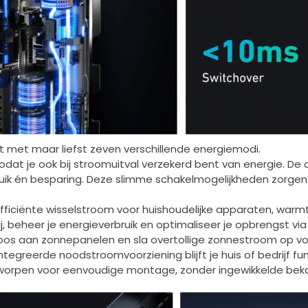
st met maar liefst zeven verschillende energiemodi.
dat je ook bij stroomuitval verzekerd bent van energie. De ove
ik én besparing. Deze slimme schakelmogelijkheden zorgen er
fficiënte wisselstroom voor huishoudelijke apparaten, warm
, beheer je energieverbruik en optimaliseer je opbrengst via 
os aan zonnepanelen en sla overtollige zonnestroom op voor
ntegreerde noodstroomvoorziening blijft je huis of bedrijf fu
tworpen voor eenvoudige montage, zonder ingewikkelde bekab