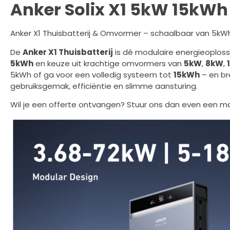
Anker Solix X1 5kW 15kWh
Anker X1 Thuisbatterij & Omvormer – schaalbaar van 5kW
De
Anker X1 Thuisbatterij
is dé modulaire energieoplossi
5kWh
en keuze uit krachtige omvormers van
5kW
,
8kW
,
5kWh of ga voor een volledig systeem tot
15kWh
– en br
gebruiksgemak, efficiëntie en slimme aansturing.
Wil je een offerte ontvangen? Stuur ons dan even een mai