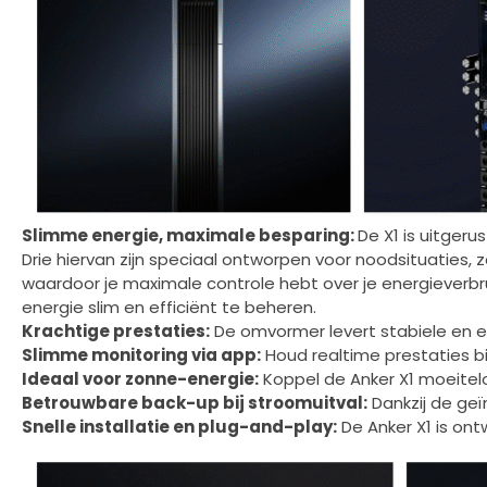
Slimme energie, maximale besparing:
De X1 is uitgeru
Drie hiervan zijn speciaal ontworpen voor noodsituaties, zo
waardoor je maximale controle hebt over je energieverbru
energie slim en efficiënt te beheren.
Krachtige prestaties:
De omvormer levert stabiele en e
Slimme monitoring via app:
Houd realtime prestaties bij
Ideaal voor zonne-energie:
Koppel de Anker X1 moeitelo
Betrouwbare back-up bij stroomuitval:
Dankzij de geï
Snelle installatie en plug-and-play:
De Anker X1 is on