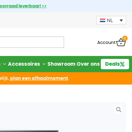
voorraad leverbaar! >>
NL
0
Account
s
Accessoires
Showroom
Over ons
Deals
lijk,
plan een afhaalmoment
.
 X1 5kW 15kWh 3PH All
-systeem
iet goed? Geld terug