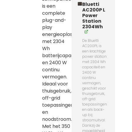
Bluetti
is een
AC200P L
complete
Power
plug-and-
Station
2304Wh
play
energieoplossing
met 2304
De Bluetti
AC200PL is
Wh
een krachtige
batterijcapaciteit
power station
en 2400 W
met 2304 Wh
capaciteit en
continu
2400 W
vermogen.
continu
Ideaal voor
vermogen,
geschikt voor
thuisgebruik,
thuisgebruik,
off-grid
off-grid
toepassingen
toepassingen
en als back-
en
up bij
noodstroom.
stroomuitval.
Met het 350
Dankzij de
mogelijkheid