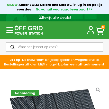
NIEUW
Anker SOLIX Solarbank Max AC | Plug in en pak je
voordeel
Nu vanuit voorraad leverbaar! >>
Bekijk alle deals!
0
Let op:
De showroom is tijdelijk gesloten wegens drukte.
Bestellingen afhalen blijft mogelijk,
plan een afhaalmoment
.
Aanbieding