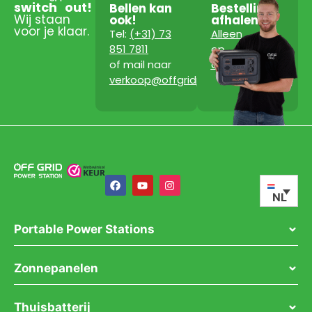
switch
out!
Bellen kan
Bestelling
Wij staan
ook!
afhalen?
voor je klaar.
Tel:
(+31) 73
Alleen
851 7811
op
of mail naar
afspraak!
verkoop@offgridpowerstation.com
NL
Portable Power Stations
Zonnepanelen
Thuisbatterij