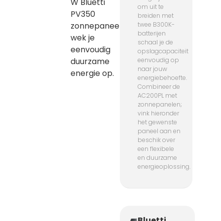
W Bluetti
om uit te
PV350
breiden met
zonnepaneel
twee B300K-
batterijen
wek je
schaal je de
eenvoudig
opslagcapaciteit
duurzame
eenvoudig op
naar jouw
energie op.
energiebehoefte.
Combineer de
AC200PL met
zonnepanelen;
vink hieronder
het gewenste
paneel aan en
beschik over
een flexibele
en duurzame
energieoplossing.
Bluetti