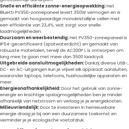
Snelle en efficiënte zonne-energieopwekking:
Het
Bluetti PV350-zonnepaneel levert 350W vermogen en is
gemaakt van hoogwaardige monokristallijne cellen met
een efficiëntie van 23,4%, wat zorgt voor snelle
laadmogelijkheden.
Duurzaam en weerbestendig:
Het PV350-zonnepaneel is
IP54-gecertificeerd (spatwaterdicht) en gemaakt van
robuuste materialen, terwijl de AC200P L is ontworpen om
lang mee te gaan met meer dan 3500 laadcycli.
Uitgebreide aansluitmogelijkheden:
Dankzij diverse USB-,
DC- en AC-uitgangen kun je vrijwel elk apparaat aansluiten,
waaronder laptops, telefoons, huishoudelijke apparaten en
meer.
Energieonafhankelijkheid:
Door het gebruik van zonne-
energie en krachtige opslagmogelijkheden ben je minder
afhankelijk van netstroom en verlaag je je energiekosten.
Milieuvriendelijk:
Door te investeren in hernieuwbare
energie draag je bij aan een duurzamere toekomst en
verminder je je ecologische voetafdruk.