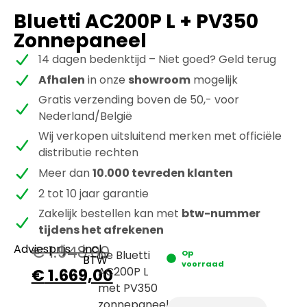
Bluetti AC200P L + PV350
Zonnepaneel
14 dagen bedenktijd – Niet goed? Geld terug
Afhalen
in onze
showroom
mogelijk
Gratis verzending boven de 50,- voor
Nederland/België
Wij verkopen uitsluitend merken met officiële
distributie rechten
Meer dan
10.000 tevreden klanten
2 tot 10 jaar garantie
Zakelijk bestellen kan met
btw-nummer
tijdens het afrekenen
Adviesprijs
€
1.948,00
incl.
De Bluetti
Op
BTW
voorraad
AC200P L
€
1.669,00
met PV350
zonnepaneel