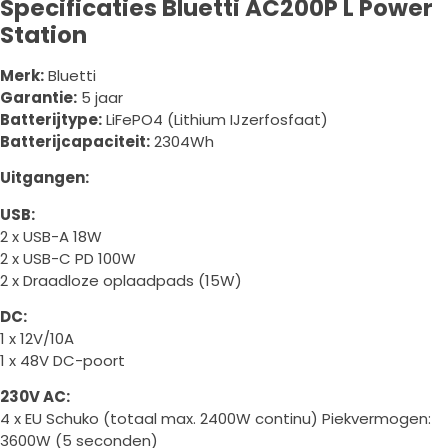
Specificaties Bluetti AC200P L Power
Station
Merk:
Bluetti
Garantie:
5 jaar
Batterijtype:
LiFePO4 (Lithium IJzerfosfaat)
Batterijcapaciteit:
2304Wh
Uitgangen:
USB:
2 x USB-A 18W
2 x USB-C PD 100W
2 x Draadloze oplaadpads (15W)
DC:
1 x 12V/10A
1 x 48V DC-poort
230V AC:
4 x EU Schuko (totaal max. 2400W continu) Piekvermogen:
3600W (5 seconden)