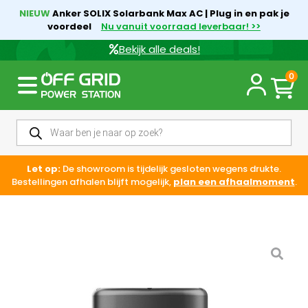
NIEUW
Anker SOLIX Solarbank Max AC | Plug in en pak je
voordeel
Nu vanuit voorraad leverbaar! >>
Bekijk alle deals!
0
Let op:
De showroom is tijdelijk gesloten wegens drukte.
Bestellingen afhalen blijft mogelijk,
plan een afhaalmoment
.