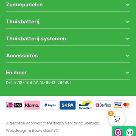
Zonnepanelen
Thuisbatterij
Thuisbatterij systemen
Accessoires
En meer
KvK: 87127113 BTW: NL-864211284B01
0
Algemene voorwaarden
Privacy verklaring
Sitemap
Webdesign & Bouw ditisABC
9,1