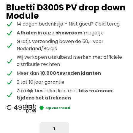
Bluetti D300S PV drop down
Module
14 dagen bedenktijd – Niet goed? Geld terug
Afhalen
in onze
showroom
mogelijk
Gratis verzending boven de 50,- voor
Nederland/België
Wij verkopen uitsluitend merken met officiële
distributie rechten
Meer dan
10.000 tevreden klanten
2 tot 10 jaar garantie
Zakelijk bestellen kan met
btw-nummer
tijdens het afrekenen
€
499,00
incl.
Op voorraad
BTW