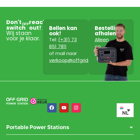
Don't
reach
switch
out!
Bellen kan
Bestelling
Wij staan
ook!
afhalen?
voor je klaar.
Tel:
(+31) 73
Alleen
851 7811
op
of mail naar
afspraak!
verkoop@offgridpowerstation.com
NL
Portable Power Stations