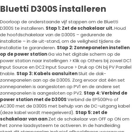
Bluetti D300S installeren
Doorloop de onderstaande vijf stappen om de Bluetti
D300S te installeren.
Stap 1: Zet de schakelaar uit.
Houd
de hoofdschakelaar van de D300S – gedurende de
installatie – in de uit-stand, om de veiligheid tijdens de
installatie te garanderen.
Stap 2: Zonnepanelen instellen
op de power station
Ga via het digitale scherm op de
power station naar instellingen > Klik op Others bij zowel DC1
Input Source en DC2 Input Source > Druk op ON bij PV Parallel
Enable.
Stap 3: Kabels aansluiten
Sluit de dak-
zonnepanelen aan op de D300S. Zorg ervoor dat één set
zonnepanelen is aangesloten op PV1 en de andere set
zonnepanelen is aangesloten op PV2.
Stap 4: Verbind de
power station met de D300S
Verbind de EP500Pro of
AC300 met de D300S met behulp van de DC-uitgang kabel
(deze kabel wordt meegeleverd).
Stap 5: zet de
schakelaar van aan
Zet de schakelaar van OFF op ON om
het zonne laadsysteem te activeren. In de handleiding
staat dit stappenplan inclusief afbeeldingen weergeven.