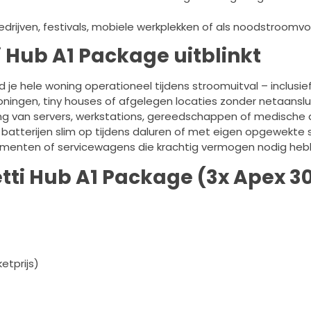
drijven, festivals, mobiele werkplekken of als noodstroomvoorz
i Hub A1 Package uitblinkt
 je hele woning operationeel tijdens stroomuitval – inclusief
ningen, tiny houses of afgelegen locaties zonder netaanslui
ng van servers, werkstations, gereedschappen of medische 
batterijen slim op tijdens daluren of met eigen opgewekte 
menten of servicewagens die krachtig vermogen nodig hebb
etti Hub A1 Package (3x Apex 3
etprijs)