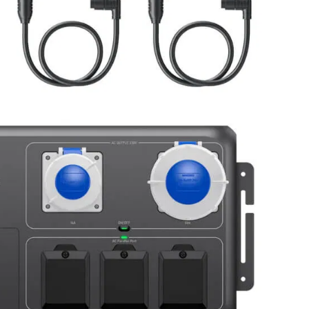
room
mogelijk
n de 50,- voor Nederland/België
 merken met officiële distributie rechten
den klanten
met
btw-nummer tijdens het afrekenen
lling
Toevoegen aan winkelwagen