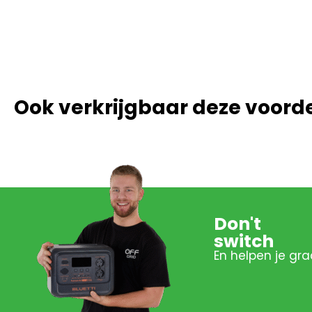
Ook verkrijgbaar deze voord
Don't
switch
En helpen je gra