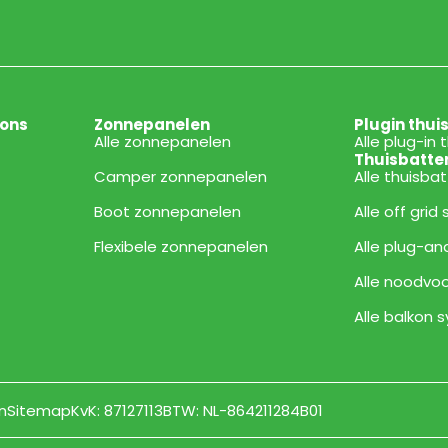
ions
Zonnepanelen
Plugin thui
Alle zonnepanelen
Alle plug-in 
Thuisbatte
Camper zonnepanelen
Alle thuisba
Boot zonnepanelen
Alle off grid
Flexibele zonnepanelen
Alle plug-an
Alle noodvoo
Alle balkon
n
Sitemap
KvK: 87127113
BTW: NL-864211284B01