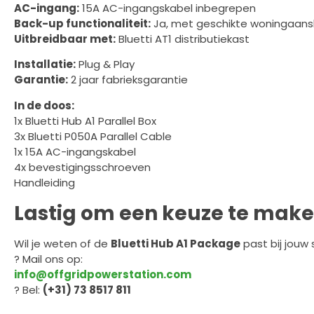
AC-ingang:
15A AC-ingangskabel inbegrepen
Back-up functionaliteit:
Ja, met geschikte woningaansl
Uitbreidbaar met:
Bluetti AT1 distributiekast
Installatie:
Plug & Play
Garantie:
2 jaar fabrieksgarantie
In de doos:
1x Bluetti Hub A1 Parallel Box
3x Bluetti P050A Parallel Cable
1x 15A AC-ingangskabel
4x bevestigingsschroeven
Handleiding
Lastig om een keuze te mak
Wil je weten of de
Bluetti Hub A1 Package
past bij jouw 
? Mail ons op:
info@offgridpowerstation.com
? Bel:
(+31) 73 8517 811