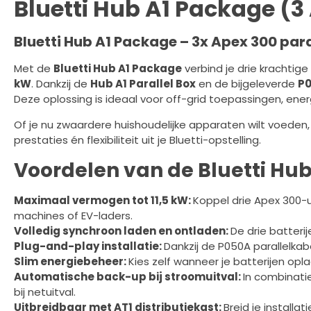
Bluetti Hub A1 Package (3
Bluetti Hub A1 Package – 3x Apex 300 par
Met de
Bluetti Hub A1 Package
verbind je drie krachtige
kW
. Dankzij de
Hub A1 Parallel Box
en de bijgeleverde
P0
Deze oplossing is ideaal voor off-grid toepassingen, ene
Of je nu zwaardere huishoudelijke apparaten wilt voeden,
prestaties én flexibiliteit uit je Bluetti-opstelling.
Voordelen van de Bluetti Hu
Maximaal vermogen tot 11,5 kW:
Koppel drie Apex 300-
machines of EV-laders.
Volledig synchroon laden en ontladen:
De drie batteri
Plug-and-play installatie:
Dankzij de P050A parallelkabe
Slim energiebeheer:
Kies zelf wanneer je batterijen opl
Automatische back-up bij stroomuitval:
In combinati
bij netuitval.
Uitbreidbaar met AT1 distributiekast:
Breid je installa