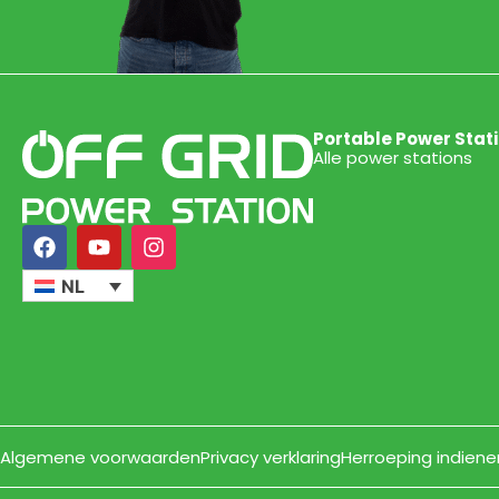
Portable Power Stat
Alle power stations
NL
Algemene voorwaarden
Privacy verklaring
Herroeping indiene