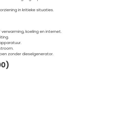
iening in kritieke situaties.
 verwarming, koeling en internet.
ting.
apparatuur.
stroom.
en zonder dieselgenerator.
00)