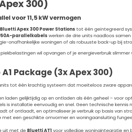
 Apex 300)
allel voor 11,5 kW vermogen
Bluetti Apex 300 Power Stations
tot één geïntegreerd sy
50A-parallelkabels
werken de drie units naadloos samen 
rgie-onafhankelijke woningen of als robuuste back-up bij st
 piekbelastingen wil opvangen of je energieverbruik slimmer
b A1 Package (3x Apex 300)
units tot één krachtig systeem dat moeiteloos zware appa
jen laden gelijktijdig op en ontladen als één geheel – voor o
ls is installatie eenvoudig en snel. Geen technische kennis no
aadt of ontlaadt, en optimaliseer je verbruik op basis van s
e met een geschikte omvormer en woningaansluiting funge
tie uit met de
Bluetti AT1
voor volledige woningintegratie en 