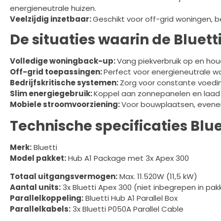
energieneutrale huizen.
Veelzijdig inzetbaar:
Geschikt voor off-grid woningen, be
De situaties waarin de Bluett
Volledige woningback-up:
Vang piekverbruik op en houd
Off-grid toepassingen:
Perfect voor energieneutrale wo
Bedrijfskritische systemen:
Zorg voor constante voedi
Slim energiegebruik:
Koppel aan zonnepanelen en laad 
Mobiele stroomvoorziening:
Voor bouwplaatsen, evene
Technische specificaties Blu
Merk:
Bluetti
Model pakket:
Hub A1 Package met 3x Apex 300
Totaal uitgangsvermogen:
Max. 11.520W (11,5 kW)
Aantal units:
3x Bluetti Apex 300 (niet inbegrepen in pakk
Parallelkoppeling:
Bluetti Hub A1 Parallel Box
Parallelkabels:
3x Bluetti P050A Parallel Cable