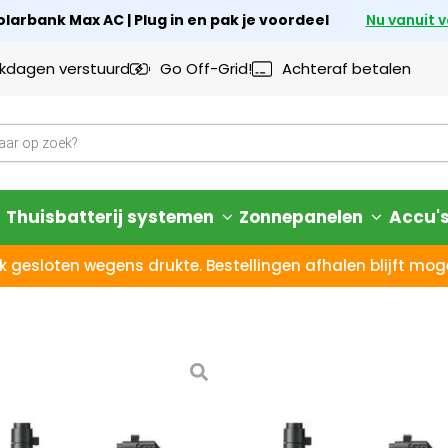
larbank Max AC | Plug in en pak je voordeel
Nu vanuit 
rkdagen verstuurd
Go Off-Grid!
Achteraf betalen
Thuisbatterij systemen
Zonnepanelen
Accu'
k gesloten wegens drukte. Bestellingen afhalen blijft moge
Bluetti Hub
300)
14 dagen bedenktijd – N