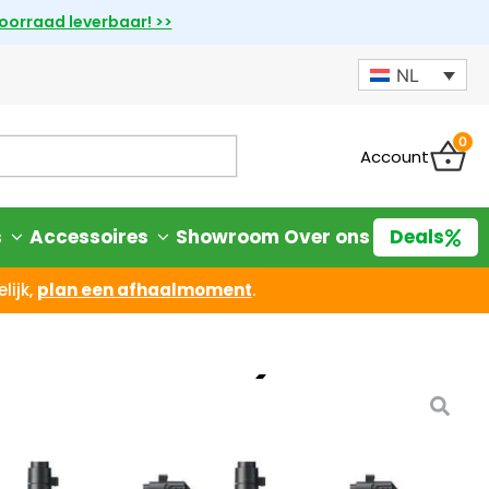
voorraad leverbaar! >>
NL
0
Account
s
Accessoires
Showroom
Over ons
Deals
lijk,
plan een afhaalmoment
.
 A1 Package (3 Apex
iet goed? Geld terug