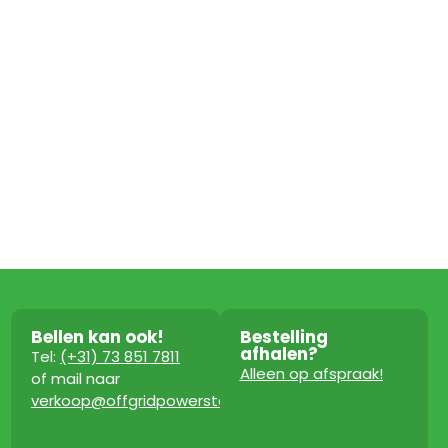
Bellen kan ook!
Bestelling
afhalen?
Tel:
(+31) 73 851 7811
Alleen op afspraak!
of mail naar
verkoop@offgridpowerstation.com