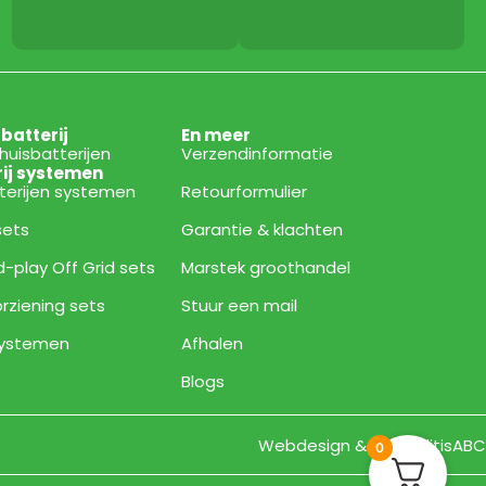
sbatterij
En meer
thuisbatterijen
Verzendinformatie
rij systemen
tterijen systemen
Retourformulier
 sets
Garantie & klachten
d-play Off Grid sets
Marstek groothandel
rziening sets
Stuur een mail
 systemen
Afhalen
Blogs
Webdesign & Bouw ditisABC
0