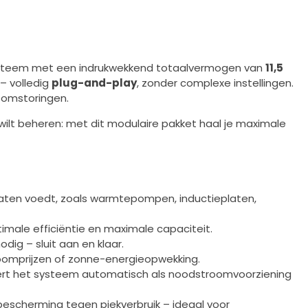
steem met een indrukwekkend totaalvermogen van
11,5
– volledig
plug-and-play
, zonder complexe instellingen.
roomstoringen.
 wilt beheren: met dit modulaire pakket haal je maximale
raten voedt, zoals warmtepompen, inductieplaten,
ptimale efficiëntie en maximale capaciteit.
dig – sluit aan en klaar.
troomprijzen of zonne-energieopwekking.
ert het systeem automatisch als noodstroomvoorziening
bescherming tegen piekverbruik – ideaal voor