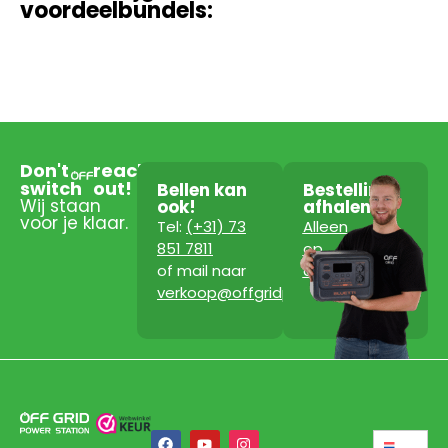
voordeelbundels:
Don't
reach
switch
out!
Bellen kan
Bestelling
Wij staan
ook!
afhalen?
voor je klaar.
Tel:
(+31) 73
Alleen
851 7811
op
of mail naar
afspraak!
verkoop@offgridpowerstation.com