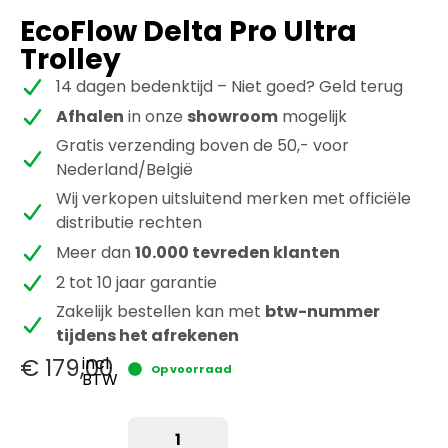
EcoFlow Delta Pro Ultra
Trolley
14 dagen bedenktijd – Niet goed? Geld terug
Afhalen
in onze
showroom
mogelijk
Gratis verzending boven de 50,- voor
Nederland/België
Wij verkopen uitsluitend merken met officiële
distributie rechten
Meer dan
10.000 tevreden klanten
2 tot 10 jaar garantie
Zakelijk bestellen kan met
btw-nummer
tijdens het afrekenen
€
179,00
incl.
Op voorraad
BTW