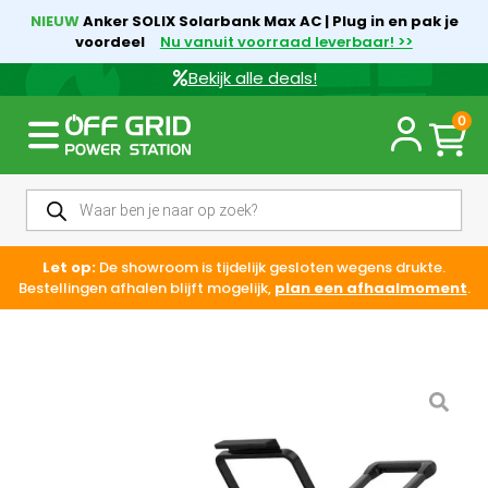
NIEUW
Anker SOLIX Solarbank Max AC | Plug in en pak je
voordeel
Nu vanuit voorraad leverbaar! >>
Bekijk alle deals!
0
Let op:
De showroom is tijdelijk gesloten wegens drukte.
Bestellingen afhalen blijft mogelijk,
plan een afhaalmoment
.