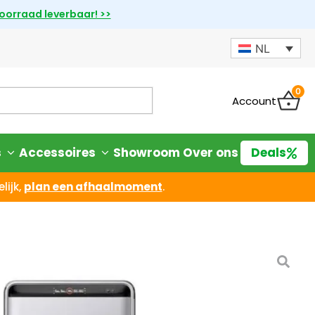
voorraad leverbaar! >>
NL
0
Account
s
Accessoires
Showroom
Over ons
Deals
lijk,
plan een afhaalmoment
.
arVault 3 Pro Max AC
 | 2,5 kW – 15,12 kWh
iet goed? Geld terug