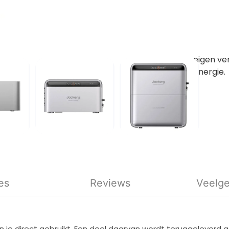
bidirect
onderste
meerdere
apparate
eigen ve
energie.
es
Reviews
Veelge
 direct gebruikt. Een deel daarvan wordt teruggeleverd aa