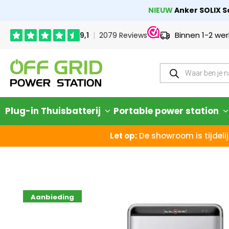
NIEUW
Anker SOLIX So
Binnen 1-2 we
Plug-in Thuisbatterij
Portable power station
Let op:
De showroom is tijdelij
Aanbieding