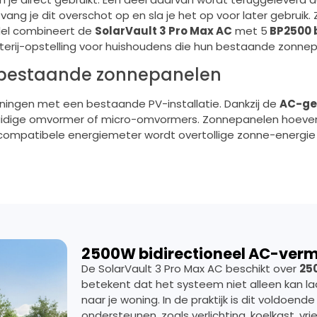
vang je dit overschot op en sla je het op voor later gebruik
del combineert de
SolarVault 3 Pro Max AC
met 5
BP2500 
terij-opstelling voor huishoudens die hun bestaande zonnep
r bestaande zonnepanelen
oningen met een bestaande PV-installatie. Dankzij de
AC-ge
uidige omvormer of micro-omvormers. Zonnepanelen hoeven
 compatibele energiemeter wordt overtollige zonne-energie
2500W bidirectioneel AC-ver
De SolarVault 3 Pro Max AC beschikt over
25
betekent dat het systeem niet alleen kan l
naar je woning. In de praktijk is dit voldoen
ondersteunen, zoals verlichting, koelkast, vrie