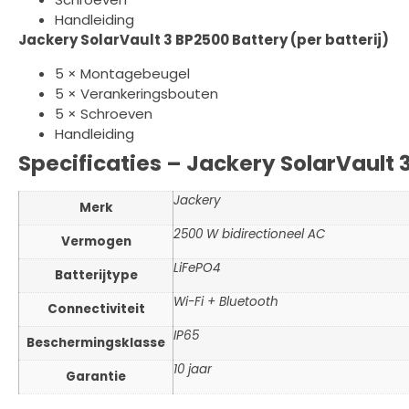
Handleiding
Jackery SolarVault 3 BP2500 Battery (per batterij)
5 × Montagebeugel
5 × Verankeringsbouten
5 × Schroeven
Handleiding
Specificaties – Jackery SolarVault 
Jackery
Merk
2500 W bidirectioneel AC
Vermogen
LiFePO4
Batterijtype
Wi-Fi + Bluetooth
Connectiviteit
IP65
Beschermingsklasse
10 jaar
Garantie