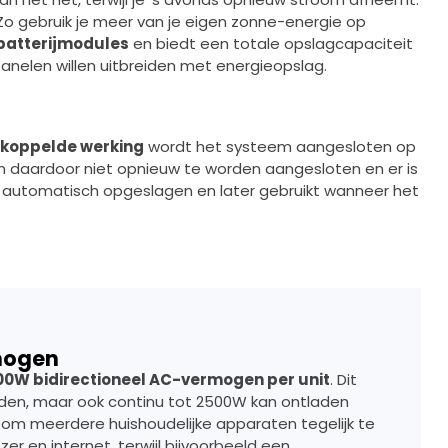
. Zo gebruik je meer van je eigen zonne-energie op
batterijmodules
en biedt een totale opslagcapaciteit
anelen willen uitbreiden met energieopslag.
koppelde werking
wordt het systeem aangesloten op
 daardoor niet opnieuw te worden aangesloten en er is
 automatisch opgeslagen en later gebruikt wanneer het
mogen
00W bidirectioneel AC-vermogen per unit
. Dit
aden, maar ook continu tot 2500W kan ontladen
de om meerdere huishoudelijke apparaten tegelijk te
zer en internet, terwijl bijvoorbeeld een