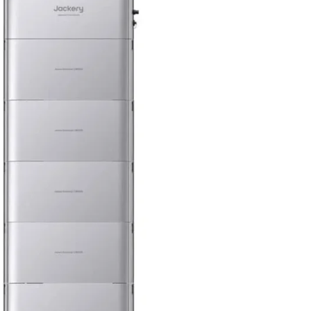
room
mogelijk
n de 50,- voor Nederland/België
 merken met officiële distributie rechten
den klanten
met
btw-nummer tijdens het afrekenen
ry SolarVault 3 Pro
Pre-order
thuisbatterij met 5
batterijmodules
Wh)
slaat overtollige
van je zonnepanelen
Toevoegen aan winkelwagen
je deze later in huis
ruiken. Dankzij de AC-
de aansluiting werkt
teem eenvoudig samen
taande zonnepanelen
rmers. Met 2500W