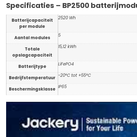
Specificaties – BP2500 batterijmod
2520 Wh
Batterijcapaciteit
per module
5
Aantal modules
15,12 kWh
Totale
opslagcapaciteit
LiFePO4
Batterijtype
-20°C tot +55°C
Bedrijfstemperatuur
IP65
Beschermingsklasse