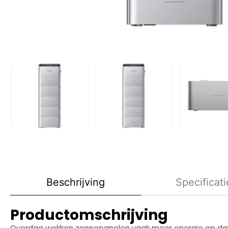
Beschrijving
Specificati
Productomschrijving
Overdag wekken zonnepanelen vaak meer energie op dan je