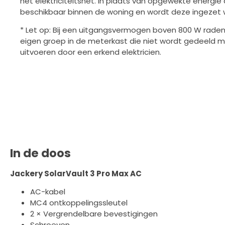
het elektriciteitsnet. In plaats van opgewekte energie d
beschikbaar binnen de woning en wordt deze ingezet 
* Let op: Bij een uitgangsvermogen boven 800 W rade
eigen groep in de meterkast die niet wordt gedeeld m
uitvoeren door een erkend elektricien.
In de doos
Jackery SolarVault 3 Pro Max AC
AC-kabel
MC4 ontkoppelingssleutel
2 × Vergrendelbare bevestigingen
Schroeven