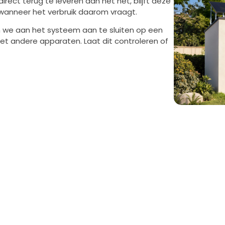
irect terug te leveren aan het net, blijft deze
wanneer het verbruik daarom vraagt.
n we aan het systeem aan te sluiten op een
et andere apparaten. Laat dit controleren of