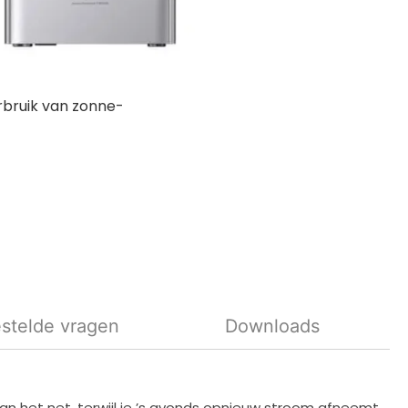
ioneel vermogen
unt de batterij
 huishoudelijke
n en vergroot je het
rbruik van zonne-
stelde vragen
Downloads
n het net, terwijl je ’s avonds opnieuw stroom afneemt.