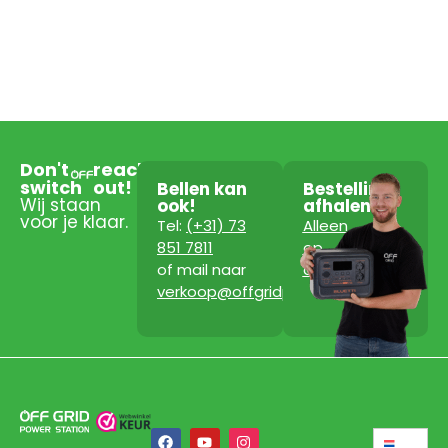
Don't
reach
switch
out!
Bellen kan
Bestelling
Wij staan
ook!
afhalen?
voor je klaar.
Tel:
(+31) 73
Alleen
851 7811
op
of mail naar
afspraak!
verkoop@offgridpowerstation.com