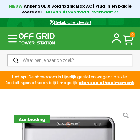
NIEUW
Anker SOLIX Solarbank Max AC | Plug in en pak je
voordeel
Nu vanuit voorraad leverbaar! >>
Bekijk alle deals!
0
Let op:
De showroom is tijdelijk gesloten wegens drukte.
Bestellingen afhalen blijft mogelijk,
plan een afhaalmoment
.
Aanbieding