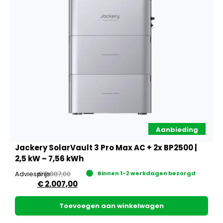
Aanbieding
Jackery SolarVault 3 Pro Max AC + 2x BP2500 |
2,5 kW – 7,56 kWh
Adviesprijs
€
2.887,00
Binnen 1-2 werkdagen bezorgd
€
2.007,00
Toevoegen aan winkelwagen