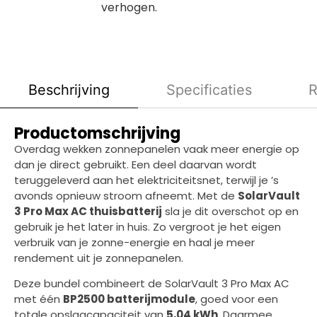
verhogen.
Beschrijving
Specificaties
R
Productomschrijving
Overdag wekken zonnepanelen vaak meer energie op
dan je direct gebruikt. Een deel daarvan wordt
teruggeleverd aan het elektriciteitsnet, terwijl je ’s
avonds opnieuw stroom afneemt. Met de
SolarVault
3 Pro Max AC thuisbatterij
sla je dit overschot op en
gebruik je het later in huis. Zo vergroot je het eigen
verbruik van je zonne-energie en haal je meer
rendement uit je zonnepanelen.
Deze bundel combineert de SolarVault 3 Pro Max AC
met één
BP2500 batterijmodule
, goed voor een
totale opslagcapaciteit van
5,04 kWh
. Daarmee