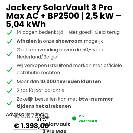
Jackery SolarVault 3 Pro
Max AC + BP2500 | 2,5 kW –
5,04 kWh
14 dagen bedenktijd – Niet goed? Geld terug
Afhalen
in onze
showroom
mogelijk
Gratis verzending boven de 50,- voor
Nederland/België
Wij verkopen uitsluitend merken met officiële
distributie rechten
Meer dan
10.000 tevreden klanten
2 tot 10 jaar garantie
Zakelijk bestellen kan met
btw-nummer
tijdens het afrekenen
Adviesprijs
€
2.078,00
incl.
De
Op
BTW
voorraad
SolarVault
€
1.398,00
3 Pro Max