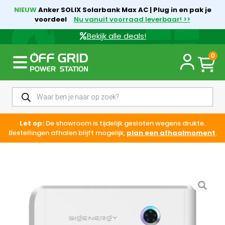
NIEUW
Anker SOLIX Solarbank Max AC | Plug in en pak je
voordeel
Nu vanuit voorraad leverbaar! >>
Bekijk alle deals!
0
Let op:
De showroom is tijdelijk gesloten wegens drukte.
Bestellingen afhalen blijft mogelijk,
plan een afhaalmoment
.