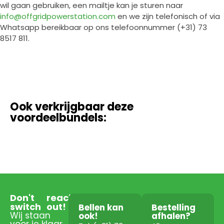
wil gaan gebruiken, een mailtje kan je sturen naar
info@offgridpowerstation.com
en we zijn telefonisch of via
Whatsapp bereikbaar op ons telefoonnummer (+31) 73
8517 811.
Ook verkrijgbaar deze
voordeelbundels:
Don't
reach
switch
out!
Bellen kan
Bestelling
Wij staan
ook!
afhalen?
voor je klaar.