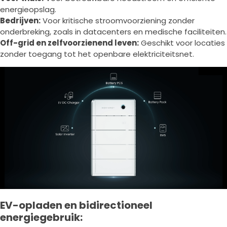
energieopslag.
Bedrijven:
Voor kritische stroomvoorziening zonder
onderbreking, zoals in datacenters en medische faciliteiten.
Off-grid en zelfvoorzienend leven:
Geschikt voor locaties
zonder toegang tot het openbare elektriciteitsnet.
EV-opladen en bidirectioneel
energiegebruik: