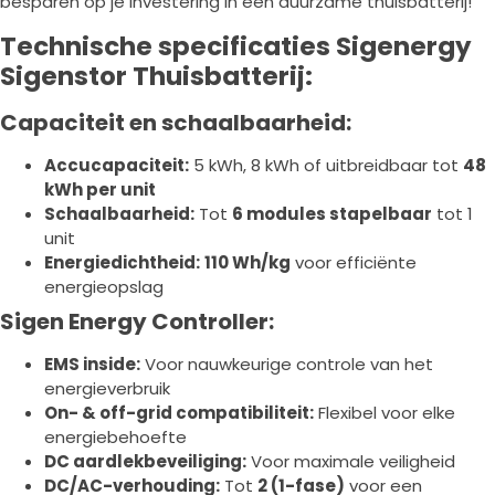
besparen op je investering in een duurzame thuisbatterij!
Technische specificaties Sigenergy
Sigenstor Thuisbatterij:
Capaciteit en schaalbaarheid:
Accucapaciteit:
5 kWh, 8 kWh of uitbreidbaar tot
48
kWh per unit
Schaalbaarheid:
Tot
6 modules stapelbaar
tot 1
unit
Energiedichtheid:
110 Wh/kg
voor efficiënte
energieopslag
Sigen Energy Controller:
EMS inside:
Voor nauwkeurige controle van het
energieverbruik
On- & off-grid compatibiliteit:
Flexibel voor elke
energiebehoefte
DC aardlekbeveiliging:
Voor maximale veiligheid
DC/AC-verhouding:
Tot
2 (1-fase)
voor een