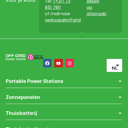
Tel:
(+31) 73
Alleen
851 7811
op
of mail naar
afspraak!
verkoop@offgridpowerstation.com
NL
Portable Power Stations
Zonnepanelen
Thuisbatterij