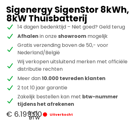
Sigenergy SigenStor 8kWh,
8kW Thuisbatterij
14 dagen bedenktijd – Niet goed? Geld terug
Afhalen
in onze
showroom
mogelijk
Gratis verzending boven de 50,- voor
Nederland/België
Wij verkopen uitsluitend merken met officiële
distributie rechten
Meer dan
10.000 tevreden klanten
2 tot 10 jaar garantie
Zakelijk bestellen kan met
btw-nummer
tijdens het afrekenen
€
6.199,00
incl.
Uitverkocht
BTW