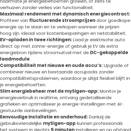
naarmate je energiebehoeften groeien, of zelfs te
verhuizen zonder verlies van functionaliteit.
Maximaal rendement met dynamisch energiecontract:
Profiteer van
fluctuerende stroomprijzen
door goedkope
energie op te slaan en te verkopen wanneer de prijzen
hoog zijn. Ideaal voor kostenbesparingen en netstabiliteit.
EV-opladen in twee richtingen:
Laad je elektrische auto
direct op met zonne-energie of gebruik je EV als extra
energiebron tijdens stroomuitval met de
DC-gekoppelde
laadmodule
.
Compatibiliteit met nieuwe en oude accu’s:
Upgrade of
combineer nieuwe en bestaande accupacks zonder
compatibiliteitsproblemen, waardoor je altijd flexibel blijft in
je energiebehoeften.
Slim energiebeheer met de mySigen-app:
Monitor je
energieverbruik in realtime, ontvang gedetailleerde
grafieken en optimaliseer je energie-instellingen met AI-
gestuurde aanbevelingen.
Eenvoudige installatie en onderhoud:
Dankzij de
gebruiksvriendelijke
mySigen-app
kunnen professionals
het systeem in slechts
5 minuten
installeren en op afstand