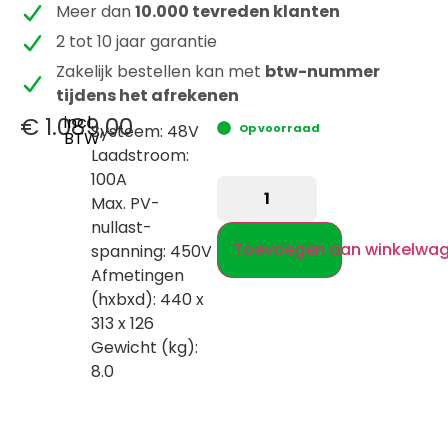
Meer dan
10.000 tevreden klanten
2 tot 10 jaar garantie
Zakelijk bestellen kan met
btw-nummer
tijdens het afrekenen
€
1.089,00
incl.
Systeem:
48V
Op voorraad
BTW
Laadstroom:
100A
Max. PV-
nullast-
Toevoegen aan winkelwa
spanning:
450V
Afmetingen
(hxbxd):
440 x
313 x 126
Gewicht (kg):
8.0