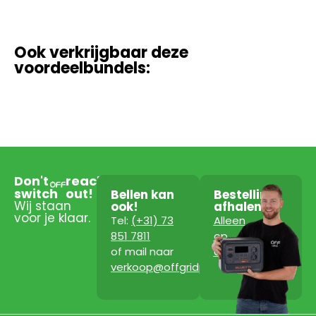
Ook verkrijgbaar deze
voordeelbundels:
Don't
reach
switch
out!
Bellen kan
Bestelling
Wij staan
ook!
afhalen?
voor je klaar.
Tel:
(+31) 73
Alleen
851 7811
op
of mail naar
afspraak!
verkoop@offgridpowerstation.com