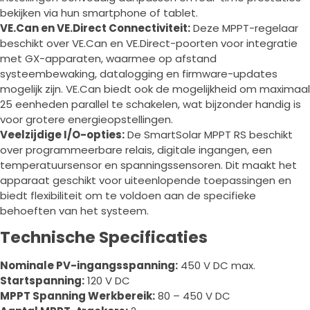
bekijken via hun smartphone of tablet.
VE.Can en VE.Direct Connectiviteit:
Deze MPPT-regelaar
beschikt over VE.Can en VE.Direct-poorten voor integratie
met GX-apparaten, waarmee op afstand
systeembewaking, datalogging en firmware-updates
mogelijk zijn. VE.Can biedt ook de mogelijkheid om maximaal
25 eenheden parallel te schakelen, wat bijzonder handig is
voor grotere energieopstellingen.
Veelzijdige I/O-opties:
De SmartSolar MPPT RS beschikt
over programmeerbare relais, digitale ingangen, een
temperatuursensor en spanningssensoren. Dit maakt het
apparaat geschikt voor uiteenlopende toepassingen en
biedt flexibiliteit om te voldoen aan de specifieke
behoeften van het systeem.
Technische Specificaties
Nominale PV-ingangsspanning:
450 V DC max.
Startspanning:
120 V DC
MPPT Spanning Werkbereik:
80 – 450 V DC