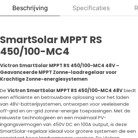
Beschrijving
Specificaties
R
SmartSolar MPPT RS
450/100-MC4
Victron SmartSolar MPPT RS 450/100-MC4 48V –
Geavanceerde MPPT Zonne-laadregelaar voor
Krachtige Zonne-energiesystemen
De
Victron SmartSolar MPPT RS 450/100-MC4 48V
biedt
een efficiënte en betrouwbare oplossing voor het laden
van 48V-batterijsystemen, ontworpen voor veeleisende
off-grid en on-grid zonne-energie toepassingen. Met de
nieuwste technologieën en een maximaal PV-
ingangsvermogen van 450V DC en 100A output, is deze
SmartSolar-regelaar ideaal voor grotere systemen die een
consistent hoog laadvermogen vereisen. De Victron