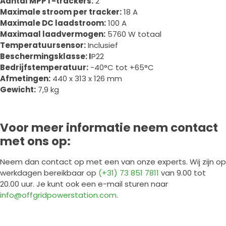
Aantal MPPT-trackers:
2
Maximale stroom per tracker:
18 A
Maximale DC laadstroom:
100 A
Maximaal laadvermogen:
5760 W totaal
Temperatuursensor:
Inclusief
Beschermingsklasse: I
P22
Bedrijfstemperatuur:
-40°C tot +65°C
Afmetingen:
440 x 313 x 126 mm
Gewicht:
7,9 kg
Voor meer informatie neem contact
met ons op:
Neem dan contact op met een van onze experts. Wij zijn op
werkdagen bereikbaar op
(+31) 73 851 7811
van 9.00 tot
20.00 uur. Je kunt ook een e-mail sturen naar
info@offgridpowerstation.com
.