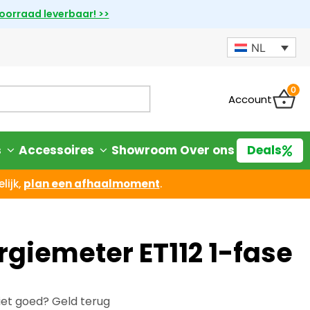
voorraad leverbaar! >>
NL
0
Account
s
Accessoires
Showroom
Over ons
Deals
lijk,
plan een afhaalmoment
.
rgiemeter ET112 1-fase
iet goed? Geld terug