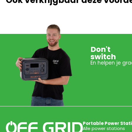
Ook verkrijgbaar deze voord
Don't
switch
En helpen je gra
Portable Power Stat
Alle power stations