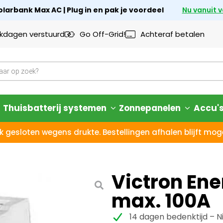
larbank Max AC | Plug in en pak je voordeel
Nu vanuit 
rkdagen verstuurd
Go Off-Grid!
Achteraf betalen
Thuisbatterij systemen
Zonnepanelen
Accu'
k gesloten wegens drukte. Bestellingen afhalen blijft moge
Victron Ene
max. 100A
14 dagen bedenktijd – N