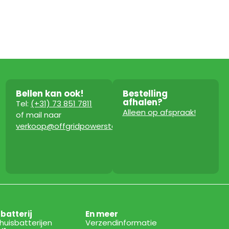
Bellen kan ook!
Bestelling
afhalen?
Tel:
(+31) 73 851 7811
Alleen op afspraak!
of mail naar
verkoop@offgridpowerstation.com
sbatterij
En meer
thuisbatterijen
Verzendinformatie