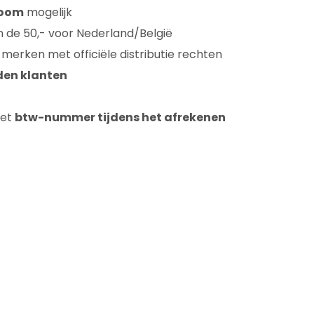
room
mogelijk
n de 50,- voor Nederland/België
 merken met officiële distributie rechten
den klanten
met
btw-nummer tijdens het afrekenen
t