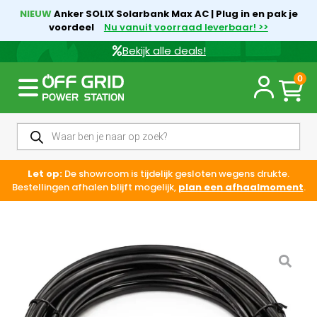
NIEUW
Anker SOLIX Solarbank Max AC | Plug in en pak je
voordeel
Nu vanuit voorraad leverbaar! >>
Bekijk alle deals!
0
Let op:
De showroom is tijdelijk gesloten wegens drukte.
Bestellingen afhalen blijft mogelijk,
plan een afhaalmoment
.