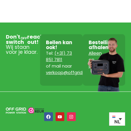
Don't
reach
switch
out!
Bellen kan
Bestelling
Wij staan
ook!
afhalen?
voor je klaar.
Tel:
(+31) 73
Alleen
851 7811
op
of mail naar
afspraak!
verkoop@offgridpowerstation.com
NL