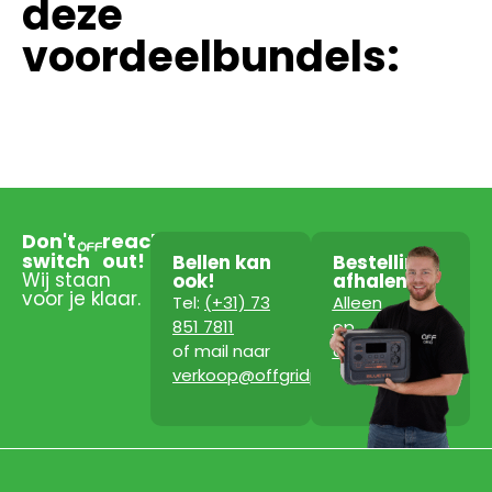
deze
voordeelbundels:
Don't
reach
switch
out!
Bellen kan
Bestelling
Wij staan
ook!
afhalen?
voor je klaar.
Tel:
(+31) 73
Alleen
851 7811
op
of mail naar
afspraak!
verkoop@offgridpowerstation.com