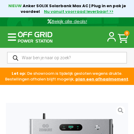
NIEUW
Anker SOLIX Solarbank Max AC | Plug in en pak je
voordeel
Nu vanuit voorraad leverbaar! >>
Bekijk alle deals!
0
Let op:
De showroom is tijdelijk gesloten wegens drukte.
Bestellingen afhalen blijft mogelijk,
plan een afhaalmoment
.