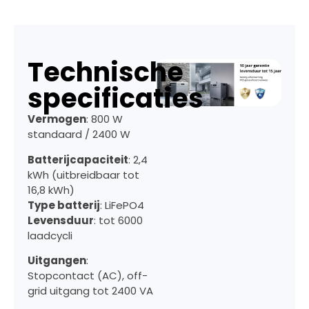
Technische
specificaties
Vermogen
: 800 W
standaard / 2400 W
Batterijcapaciteit
: 2,4
kWh (uitbreidbaar tot
16,8 kWh)
Type batterij
: LiFePO4
Levensduur
: tot 6000
laadcycli
Uitgangen
:
Stopcontact (AC), off-
grid uitgang tot 2400 VA