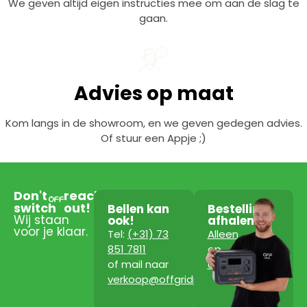
We geven altijd eigen instructies mee om aan de slag te
gaan.
Advies op maat
Kom langs in de showroom, en we geven gedegen advies.
Of stuur een Appje ;)
Don't
reach
switch
out!
Bellen kan
Bestelling
Wij staan
ook!
afhalen?
voor je klaar.
Tel:
(+31) 73
Alleen
851 7811
op
of mail naar
afspraak!
verkoop@offgridpowerstation.com