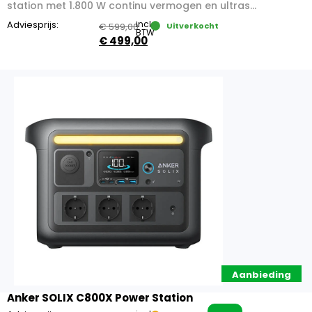
station met 1.800 W continu vermogen en ultras...
Adviesprijs:
incl.
€
599,00
Uitverkocht
BTW
€
499,00
Aanbieding
Anker SOLIX C800X Power Station