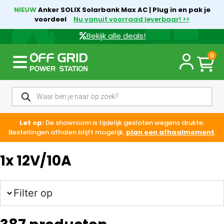
NIEUW
Anker SOLIX Solarbank Max AC | Plug in en pak je
voordeel
Nu vanuit voorraad leverbaar! >>
Bekijk alle deals!
0
Let op:
De showroom is tijdelijk gesloten wegens drukte.
Bestellingen afhalen blijft mogelijk,
plan een afhaalmoment
.
1x 12V/10A
Filter op