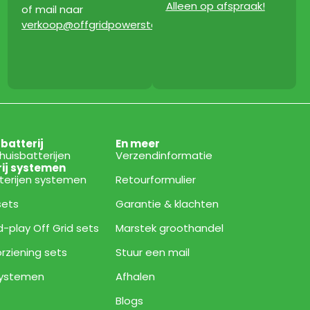
Alleen op afspraak!
of mail naar
verkoop@offgridpowerstation.com
sbatterij
En meer
thuisbatterijen
Verzendinformatie
rij systemen
tterijen systemen
Retourformulier
 sets
Garantie & klachten
d-play Off Grid sets
Marstek groothandel
rziening sets
Stuur een mail
 systemen
Afhalen
Blogs