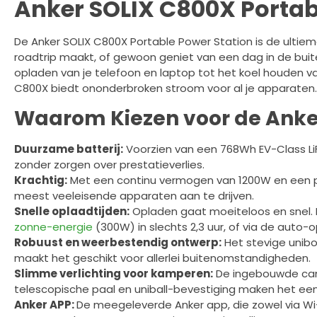
Anker SOLIX C800X Portab
De Anker SOLIX C800X Portable Power Station is de ulti
roadtrip maakt, of gewoon geniet van een dag in de buite
opladen van je telefoon en laptop tot het koel houden v
C800X biedt ononderbroken stroom voor al je apparaten.
Waarom Kiezen voor de Anker
Duurzame batterij:
Voorzien van een 768Wh EV-Class LiFe
zonder zorgen over prestatieverlies.
Krachtig:
Met een continu vermogen van 1200W en een pi
meest veeleisende apparaten aan te drijven.
Snelle oplaadtijden:
Opladen gaat moeiteloos en snel. M
zonne-energie
(300W) in slechts 2,3 uur, of via de auto-op
Robuust en weerbestendig ontwerp:
Het stevige unibo
maakt het geschikt voor allerlei buitenomstandigheden.
Slimme verlichting voor kamperen:
De ingebouwde campi
telescopische paal en uniball-bevestiging maken het ee
Anker APP:
De meegeleverde Anker app, die zowel via Wi-F