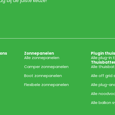
ag bij de juiste keuze!
ions
Zonnepanelen
Plugin thui
Alle zonnepanelen
Alle plug-in 
Thuisbatte
Camper zonnepanelen
Alle thuisba
Boot zonnepanelen
Alle off grid
Flexibele zonnepanelen
Alle plug-an
Alle noodvoo
Alle balkon