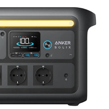
n de 50,- voor Nederland/België
 merken met officiële distributie rechten
den klanten
met
btw-nummer tijdens het afrekenen
Op voorraad
W
Anker SOLIX PS200 Bifacial Portable
Solar Panel
Toevoegen voor
€
399,00
€
329,00
Toevoegen aan winkelwagen