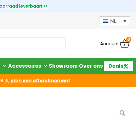
voorraad leverbaar! >>
NL
0
Account
s
Accessoires
Showroom
Over ons
Deals
lijk,
plan een afhaalmoment
.
X C800X Power Station
iet goed? Geld terug
room
mogelijk