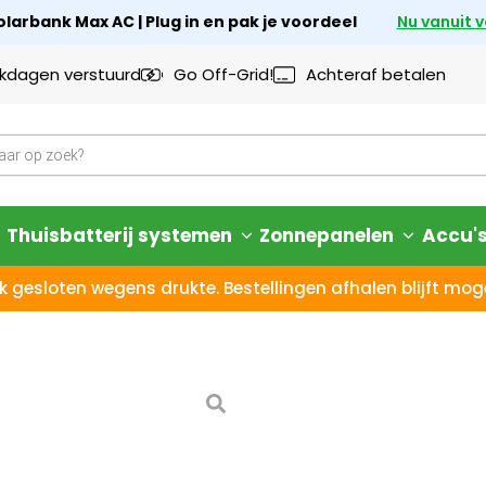
larbank Max AC | Plug in en pak je voordeel
Nu vanuit 
rkdagen verstuurd
Go Off-Grid!
Achteraf betalen
Thuisbatterij systemen
Zonnepanelen
Accu'
k gesloten wegens drukte. Bestellingen afhalen blijft moge
Anker SOLI
14 dagen bedenktijd – N
Afhalen
in onze
show