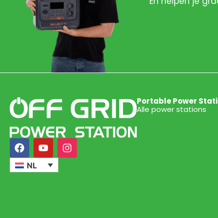
En helpen je gra
Portable Power Stat
Alle power stations
NL