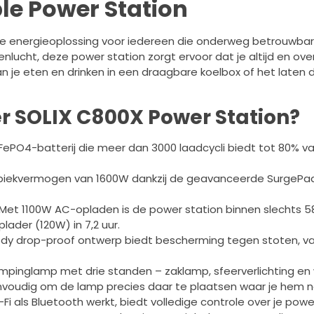
le Power Station
eme energieoplossing voor iedereen die onderweg betrouwbar
nlucht, deze power station zorgt ervoor dat je altijd en ov
an je eten en drinken in een draagbare koelbox of het laten
 SOLIX C800X Power Station?
PO4-batterij die meer dan 3000 laadcycli biedt tot 80% van 
ekvermogen van 1600W dankzij de geavanceerde SurgePad-t
et 1100W AC-opladen is de power station binnen slechts 58 
lader (120W) in 7,2 uur.
dy drop-proof ontwerp biedt bescherming tegen stoten, val
nglamp met drie standen – zaklamp, sfeerverlichting en war
nvoudig om de lamp precies daar te plaatsen waar je hem n
i als Bluetooth werkt, biedt volledige controle over je power