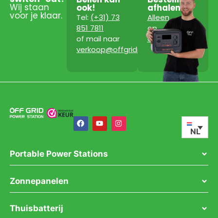
Wij staan
ook!
afhalen?
voor je klaar.
Tel:
(+31) 73
Alleen
851 7811
op
of mail naar
afspraak!
verkoop@offgridpowerstation.com
NL
Portable Power Stations
Zonnepanelen
Thuisbatterij