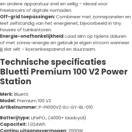
en andere apparatuur snel en veilig – ideaal voor
freelancers of digitale nomaden.
Off-grid toepassingen:
Combineer met zonnepanelen en
leef zelfstandig van het energienet, bijvoorbeeld in tiny
houses of tuinkantoren.
Energie-onafhankelijkheid:
Laad slim op tijdens daluren
of met zonne-energie en gebruik je eigen stroom wanneer
jij dat wilt – kostenbesparend en duurzaam.
Technische specificaties
Bluetti Premium 100 V2 Power
Station
Merk:
Bluetti
Model:
Premium 100 V2
Artikelnummer:
P-PR100V2-EU-GY-BL-010
Batterijtype:
LiFePO₄ (4000+ laadcycli)
Capaciteit:
1.024Wh
Continu uitgangsvermogen:
2000W