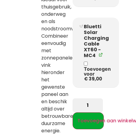
thuisgebruik,
onderweg
en als
Bluetti
noodstroomvoorziening.
Solar
Combineer
Charging
eenvoudig
Cable
XT60 -
met
MC4
zonnepanelen;
vink
Toevoegen
hieronder
voor
€
39,00
het
gewenste
paneel aan
en beschik
altijd over
betrouwbare,
Toevoegen aan winkel
duurzame
energie.