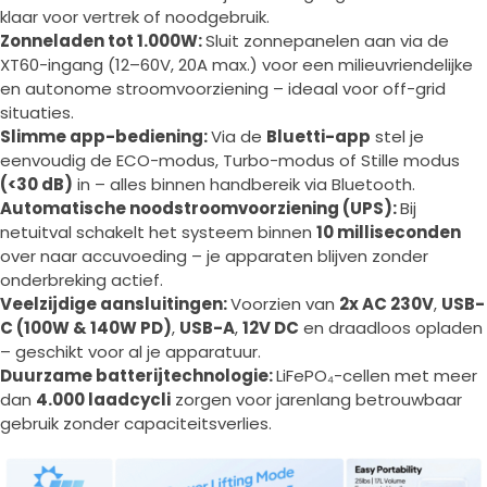
klaar voor vertrek of noodgebruik.
Zonneladen tot 1.000W:
Sluit zonnepanelen aan via de
XT60-ingang (12–60V, 20A max.) voor een milieuvriendelijke
en autonome stroomvoorziening – ideaal voor off-grid
situaties.
Slimme app-bediening:
Via de
Bluetti-app
stel je
eenvoudig de ECO-modus, Turbo-modus of Stille modus
(<30 dB)
in – alles binnen handbereik via Bluetooth.
Automatische noodstroomvoorziening (UPS):
Bij
netuitval schakelt het systeem binnen
10 milliseconden
over naar accuvoeding – je apparaten blijven zonder
onderbreking actief.
Veelzijdige aansluitingen:
Voorzien van
2x AC 230V
,
USB-
C (100W & 140W PD)
,
USB-A
,
12V DC
en draadloos opladen
– geschikt voor al je apparatuur.
Duurzame batterijtechnologie:
LiFePO₄-cellen met meer
dan
4.000 laadcycli
zorgen voor jarenlang betrouwbaar
gebruik zonder capaciteitsverlies.