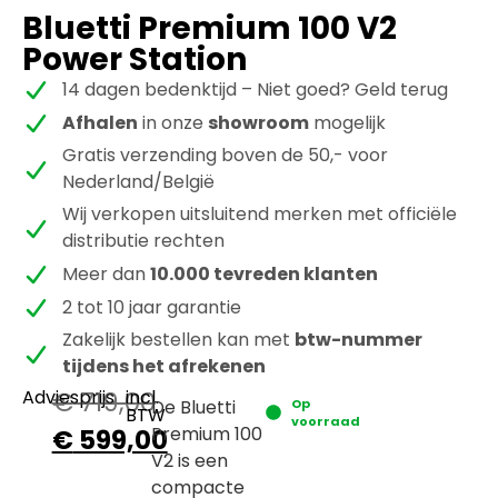
Bluetti Premium 100 V2
Power Station
14 dagen bedenktijd – Niet goed? Geld terug
Afhalen
in onze
showroom
mogelijk
Gratis verzending boven de 50,- voor
Nederland/België
Wij verkopen uitsluitend merken met officiële
distributie rechten
Meer dan
10.000 tevreden klanten
2 tot 10 jaar garantie
Zakelijk bestellen kan met
btw-nummer
tijdens het afrekenen
Adviesprijs
€
719,00
incl.
De Bluetti
Op
BTW
voorraad
Premium 100
€
599,00
V2 is een
compacte