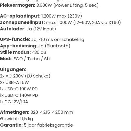
Piekvermogen:
3.600W (Power Lifting, 5 sec)
AC-oplaadinput:
1.200W max (230V)
Zonnepaneelinput:
max. 1.000W (12–60V, 20A via XT60)
Autolader:
Ja (12V input)
UPS-functie:
Ja, <10 ms omschakeling
App-bediening:
Ja (Bluetooth)
Stille modus:
<30 dB
Modi:
ECO / Turbo / Stil
Uitgangen:
2x AC 230V (EU Schuko)
2x USB-A 15W
1x USB-C 100W PD
1x USB-C 140W PD
1x DC 12V/10A
Afmetingen:
320 × 215 × 250 mm
Gewicht: 11,5 kg
Garantie:
5 jaar fabrieksgarantie