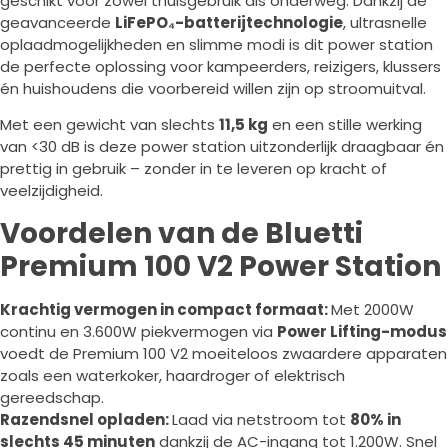
geschikt voor zowel thuisgebruik als onderweg. Dankzij de
geavanceerde
LiFePO₄-batterijtechnologie
, ultrasnelle
oplaadmogelijkheden en slimme modi is dit power station
de perfecte oplossing voor kampeerders, reizigers, klussers
én huishoudens die voorbereid willen zijn op stroomuitval.
Met een gewicht van slechts
11,5 kg
en een stille werking
van <30 dB is deze power station uitzonderlijk draagbaar én
prettig in gebruik – zonder in te leveren op kracht of
veelzijdigheid.
Voordelen van de Bluetti
Premium 100 V2 Power Station
Krachtig vermogen in compact formaat:
Met 2000W
continu en 3.600W piekvermogen via
Power Lifting-modus
voedt de Premium 100 V2 moeiteloos zwaardere apparaten
zoals een waterkoker, haardroger of elektrisch
gereedschap.
Razendsnel opladen:
Laad via netstroom tot
80% in
slechts 45 minuten
dankzij de AC-ingang tot 1.200W. Snel