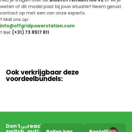
weten of dit model past bij jouw situatie? Neem gerust
contact op met een van onze experts.
? Mail ons op:
info@offgridpowerstation.com
? Bel:
(+31) 73 8517 811
Ook verkrijgbaar deze
voordeelbundels:
Don't
reach
switch
out!
Bellen kan
Bestelling