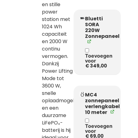
en stille
power
Bluetti
station met
SORA
1024 Wh
220W
capaciteit
Zonnepaneel
en 2000 W
continu
vermogen.
Toevoegen
voor
Dankzij
€
349,00
Power Lifting
Mode tot
3600 W,
snelle
MC4
oplaadmogelijkheden
zonnepaneel
verlengkabel
en een
10 meter
duurzame
LiFePO₄-
Toevoegen
batterij is hij
voor
€
69,00
ideaal voor