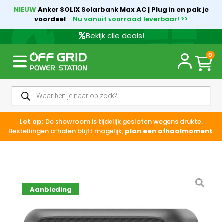
NIEUW
Anker SOLIX Solarbank Max AC | Plug in en pak je
voordeel
Nu vanuit voorraad leverbaar! >>
Bekijk alle deals!
0
Let op:
De showroom is tijdelijk gesloten wegens drukte.
Bestellingen afhalen blijft mogelijk,
plan een afhaalmoment
.
Aanbieding