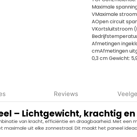
Maximale spanning
VMaximale stroom 
AOpen circuit span
VKortsluitstroom (Is
Bedrijfstemperatuu
Afmetingen ingeklap
cmAfmetingen uitge
0,3 cm Gewicht: 5,
es
Reviews
Veelge
el – Lichtgewicht, krachtig en
mbinatie van kracht, efficiëntie en draagbaarheid. Met ee
het maximale uit elke zonnestraal. Dit maakt het paneel ide