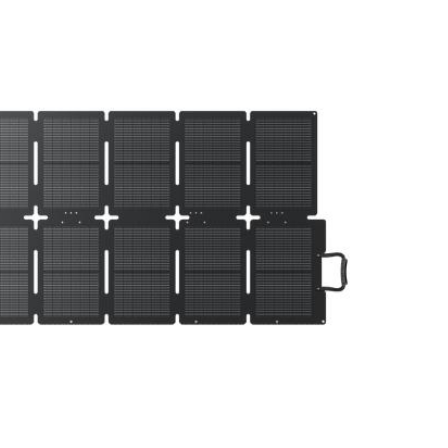
n de 50,- voor Nederland/België
 merken met officiële distributie rechten
den klanten
met
btw-nummer tijdens het afrekenen
 Zonnepaneel –
Op voorraad
tig en ideaal voor
220W zonnepaneel
binatie van
Toevoegen aan winkelwagen
 en draagbaarheid.
 vermogen van
fficiëntie van 25
OPCon-
e het maximale uit
Dit maakt het
 gebruik met