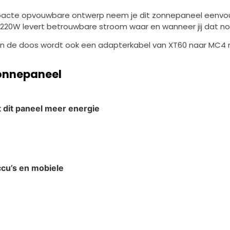
cte opvouwbare ontwerp neem je dit zonnepaneel eenvoudi
A 220W levert betrouwbare stroom waar en wanneer jij dat no
. In de doos wordt ook een adapterkabel van XT60 naar MC4
Zonnepaneel
 dit paneel meer energie
ccu’s en mobiele