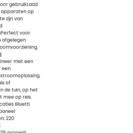
oor gebruikLaad
f apparaten op
te zijn van
d
gPerfect voor
 afgelegen
roomvoorziening.
j
ineer met een
r een
stroomoplossing.
is of
 de tuin, op het
t mee op reis.
aties Bluetti
paneel
n: 220
:
 25 procent