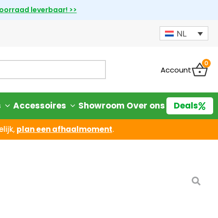
voorraad leverbaar! >>
NL
0
Account
s
Accessoires
Showroom
Over ons
Deals
lijk,
plan een afhaalmoment
.
RA 220W Zonnepaneel
iet goed? Geld terug
room
mogelijk