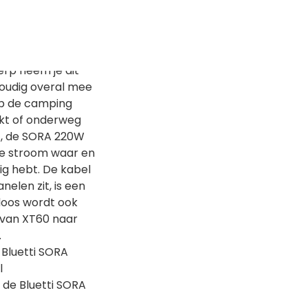
dens kamperen,
toepassingen.
 gewicht van
 het compacte
rp neem je dit
oudig overal mee
op de camping
erkt of onderweg
t, de SORA 220W
e stroom waar en
ig hebt. De kabel
elen zit, is een
doos wordt ook
van XT60 naar
.
 Bluetti SORA
l
n de Bluetti SORA