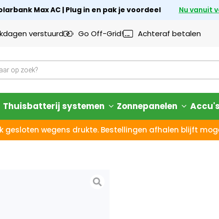
larbank Max AC | Plug in en pak je voordeel
Nu vanuit 
rkdagen verstuurd
Go Off-Grid!
Achteraf betalen
Thuisbatterij systemen
Zonnepanelen
Accu'
k gesloten wegens drukte. Bestellingen afhalen blijft moge
Bluetti SO
14 dagen bedenktijd – N
Afhalen
in onze
show