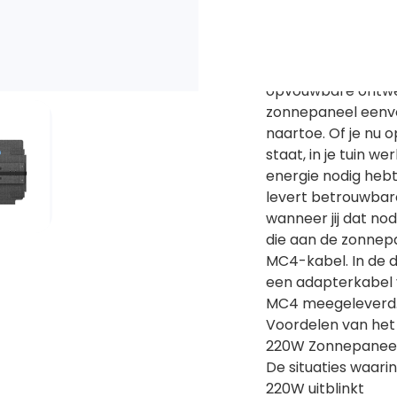
power stations tij
reizen of off-grid 
Dankzij het lichte
slechts 5,9 kg en
opvouwbare ontwe
zonnepaneel eenv
naartoe. Of je nu 
staat, in je tuin w
energie nodig heb
levert betrouwbar
wanneer jij dat nod
die aan de zonnepan
MC4-kabel. In de 
een adapterkabel 
MC4 meegeleverd
Voordelen van het
220W Zonnepanee
De situaties waari
220W uitblinkt