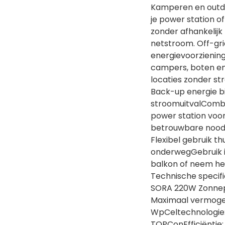
Kamperen en outd
je power station o
zonder afhankelijk 
netstroom. Off-gri
energievoorzienin
campers, boten en
locaties zonder st
Back-up energie bi
stroomuitvalComb
power station voo
betrouwbare nood
Flexibel gebruik thu
onderwegGebruik in
balkon of neem he
Technische specific
SORA 220W Zonne
Maximaal vermoge
WpCeltechnologie
TOPConEfficiëntie: