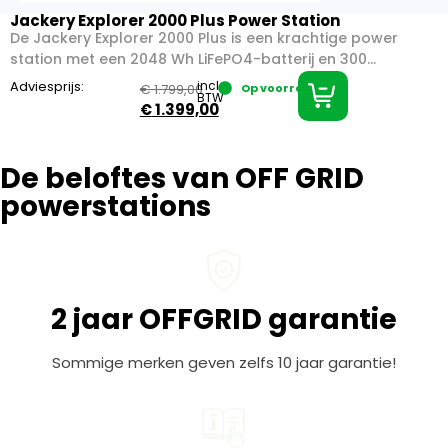
Jackery Explorer 2000 Plus Power Station
De Jackery Explorer 2000 Plus is een krachtige power
station met een 2048 Wh LiFePO4-batterij en 300...
Adviesprijs:
incl.
€
1.799,00
Op voorraad
BTW
€
1.399,00
De beloftes van OFF GRID
powerstations
2 jaar OFFGRID garantie
Sommige merken geven zelfs 10 jaar garantie!