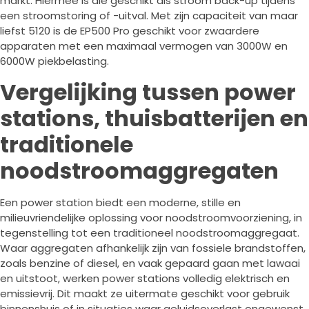
markt. Hiermee is die geschikt als stroom back-up tijdens
een stroomstoring of -uitval. Met zijn capaciteit van maar
liefst 5120 is de EP500 Pro geschikt voor zwaardere
apparaten met een maximaal vermogen van 3000W en
6000W piekbelasting.
Vergelijking tussen power
stations, thuisbatterijen en
traditionele
noodstroomaggregaten
Een power station biedt een moderne, stille en
milieuvriendelijke oplossing voor noodstroomvoorziening, in
tegenstelling tot een traditioneel noodstroomaggregaat.
Waar aggregaten afhankelijk zijn van fossiele brandstoffen,
zoals benzine of diesel, en vaak gepaard gaan met lawaai
en uitstoot, werken power stations volledig elektrisch en
emissievrij. Dit maakt ze uitermate geschikt voor gebruik
binnenshuis of in situaties waar geluidsoverlast ongewenst