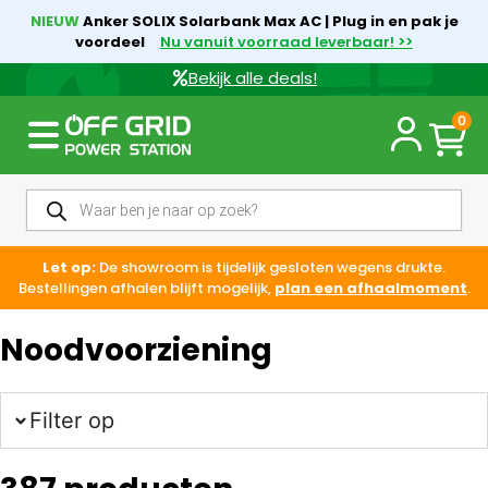
NIEUW
Anker SOLIX Solarbank Max AC | Plug in en pak je
voordeel
Nu vanuit voorraad leverbaar! >>
Bekijk alle deals!
0
Let op:
De showroom is tijdelijk gesloten wegens drukte.
Bestellingen afhalen blijft mogelijk,
plan een afhaalmoment
.
Noodvoorziening
Filter op