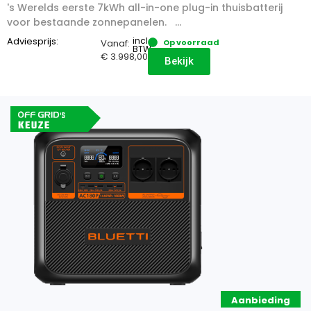
's Werelds eerste 7kWh all-in-one plug-in thuisbatterij
voor bestaande zonnepanelen. ...
Adviesprijs:
incl.
Vanaf:
Op voorraad
BTW
€
3.998,00
Bekijk
Aanbieding