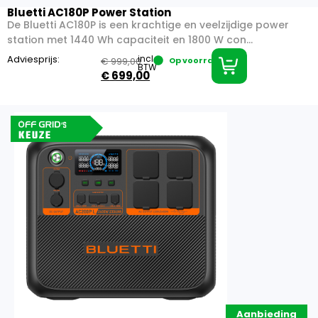
Bluetti AC180P Power Station
De Bluetti AC180P is een krachtige en veelzijdige power
station met 1440 Wh capaciteit en 1800 W con...
Adviesprijs:
incl.
€
999,00
Op voorraad
BTW
€
699,00
Aanbieding