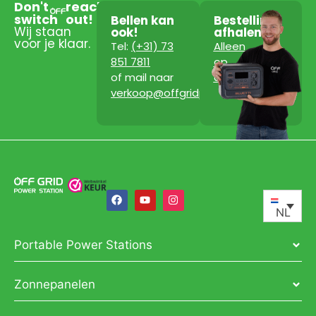
Don't
reach
switch
out!
Bellen kan
Bestelling
Wij staan
ook!
afhalen?
voor je klaar.
Tel:
(+31) 73
Alleen
851 7811
op
of mail naar
afspraak!
verkoop@offgridpowerstation.com
NL
Portable Power Stations
Zonnepanelen