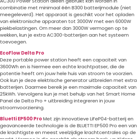
AC300 Power Station alleen gebruikt kan worden in
combinatie met minimaal één B300 batterijmodule (niet
meegeleverd). Het apparaat is geschikt voor het opladen
van elektronische apparaten tot 3000W met een 6000W
piekbelastingen. Om meer dan 3000W vermogen op te
wekken, kun je extra AC300-batterijen aan het systeem
toevoegen.
EcoFlow Delta Pro
Deze portable power station heeft een capaciteit van
3600Wh en is hiermee een echte krachtpatser, die de
potentie heeft om jouw hele huis van stroom te voorzien.
Ook kun je deze elektrische generator uitbreiden met extra
batterijen. Daarmee bereik je een maximale capaciteit van
25kWh. Vervolgens kun je met behulp van het Smart Home
Panel de Delta Pro + uitbreiding integreren in jouw
stroomvoorziening.
Bluetti EP500 Pro
Met zijn innovatieve LiFeP04-batterij en
geavanceerde technologie is de BLUETTI EP500 Pro een van
de krachtigste en meest veelzijdige krachtcentrales op de