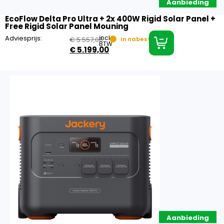
Aanbieding
EcoFlow Delta Pro Ultra + 2x 400W Rigid Solar Panel +
Free Rigid Solar Panel Mouning
Adviesprijs:
incl.
€
5.557,00
In nabestelling
BTW
€
5.199,00
Aanbieding