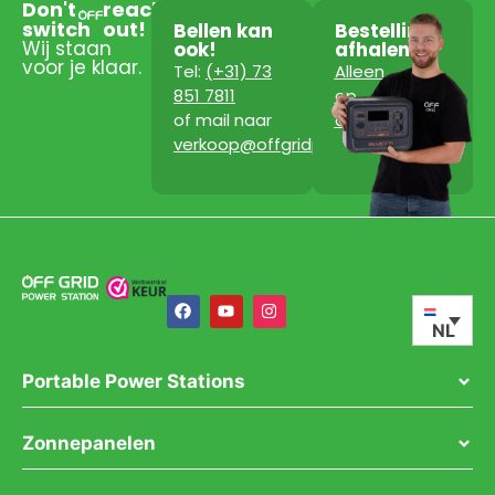
Don't
reach
switch
out!
Bellen kan
Bestelling
Wij staan
ook!
afhalen?
voor je klaar.
Tel:
(+31) 73
Alleen
851 7811
op
of mail naar
afspraak!
verkoop@offgridpowerstation.com
NL
Portable Power Stations
Zonnepanelen