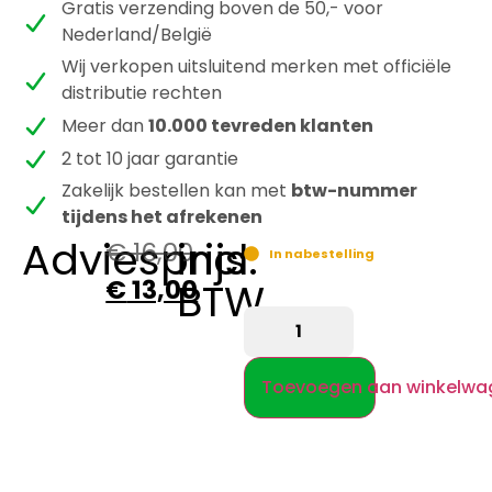
Gratis verzending boven de 50,- voor
Nederland/België
Wij verkopen uitsluitend merken met officiële
distributie rechten
Meer dan
10.000 tevreden klanten
2 tot 10 jaar garantie
Zakelijk bestellen kan met
btw-nummer
tijdens het afrekenen
Adviesprijs
incl.
€
16,00
In nabestelling
€
13,00
BTW
Toevoegen aan winkelwa