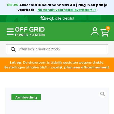
NIEUW
Anker SOLIX Solarbank Max AC | Plug in en pak je
voordeel
Nu vanuit voorraad leverbaar! >>
Bekijk alle deals!
0
Let op:
De showroom is tijdelijk gesloten wegens drukte.
Bestellingen afhalen blijft mogelijk,
plan een afhaalmoment
.
Aanbieding