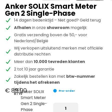
Anker SOLIX Smart Meter
Gen 2 Single-Phase
14 dagen bedenktijd – Niet goed? Geld terug
Afhalen
in onze
showroom
mogelijk
Gratis verzending boven de 50,- voor
Nederland/België
Wij verkopen uitsluitend merken met officiële
distributie rechten
Meer dan
10.000 tevreden klanten
2 tot 10 jaar garantie
Zakelijk bestellen kan met
btw-nummer
tijdens het afrekenen
€
89,00
incl.
Anker SOLIX
Pre-order
BTW
Smart Meter
Gen 2 Single-
Phase