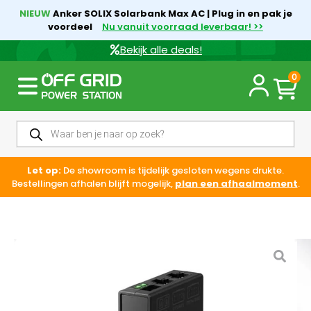
NIEUW
Anker SOLIX Solarbank Max AC | Plug in en pak je
voordeel
Nu vanuit voorraad leverbaar! >>
Bekijk alle deals!
0
Let op:
De showroom is tijdelijk gesloten wegens drukte.
Bestellingen afhalen blijft mogelijk,
plan een afhaalmoment
.