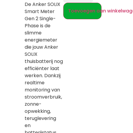
De Anker SOLIX
Toevoegen aan winkelwag
Smart Meter
Gen 2 Single-
Phase is de
slimme
energiemeter
die jouw Anker
SOLIX
thuisbatterij nog
efficiënter laat
werken. Dankzij
realtime
monitoring van
stroomverbruik,
zonne-
opwekking,
teruglevering
en
batterijstatus