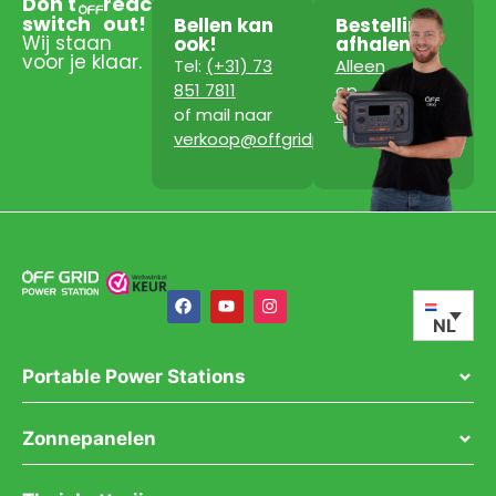
Don't
reach
switch
out!
Bellen kan
Bestelling
Wij staan
ook!
afhalen?
voor je klaar.
Tel:
(+31) 73
Alleen
851 7811
op
of mail naar
afspraak!
verkoop@offgridpowerstation.com
NL
Portable Power Stations
Zonnepanelen